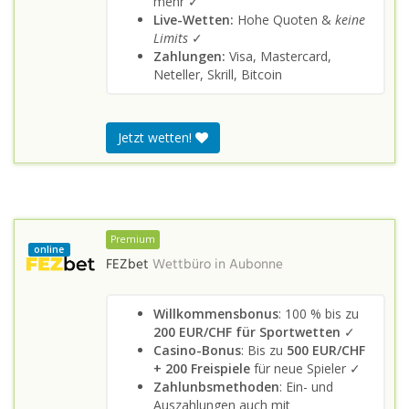
mehr ✓
Live-Wetten:
Hohe Quoten &
keine
Limits
✓
Zahlungen:
Visa, Mastercard,
Neteller, Skrill, Bitcoin
Jetzt wetten!
Premium
online
FEZbet
Wettbüro in
Aubonne
Willkommensbonus
: 100 % bis zu
200 EUR/CHF für Sportwetten
✓
Casino-Bonus
: Bis zu
500 EUR/CHF
+ 200 Freispiele
für neue Spieler ✓
Zahlunbsmethoden
: Ein- und
Auszahlungen auch mit