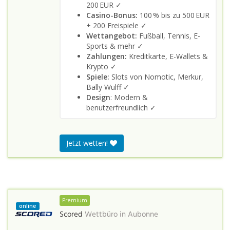
200 EUR ✓
Casino-Bonus:
100 % bis zu 500 EUR
+ 200 Freispiele ✓
Wettangebot:
Fußball, Tennis, E-
Sports & mehr ✓
Zahlungen:
Kreditkarte, E-Wallets &
Krypto ✓
Spiele:
Slots von Nomotic, Merkur,
Bally Wulff ✓
Design
: Modern &
benutzerfreundlich ✓
Jetzt wetten!
Premium
online
Scored
Wettbüro in
Aubonne