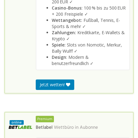
200 EUR ✓
Casino-Bonus:
100 % bis zu 500 EUR
+ 200 Freispiele ✓
Wettangebot:
Fußball, Tennis, E-
Sports & mehr ✓
Zahlungen:
Kreditkarte, E-Wallets &
Krypto ✓
Spiele:
Slots von Nomotic, Merkur,
Bally Wulff ✓
Design
: Modern &
benutzerfreundlich ✓
Jetzt wetten!
Premium
online
Betlabel
Wettbüro in
Aubonne