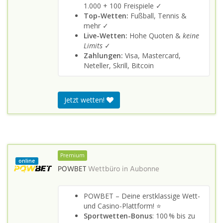
1.000 + 100 Freispiele ✓
Top-Wetten:
Fußball, Tennis &
mehr ✓
Live-Wetten:
Hohe Quoten &
keine
Limits
✓
Zahlungen:
Visa, Mastercard,
Neteller, Skrill, Bitcoin
Jetzt wetten!
Premium
online
POWBET
Wettbüro in
Aubonne
POWBET – Deine erstklassige Wett-
und Casino-Plattform! ⭐
Sportwetten-Bonus
: 100 % bis zu