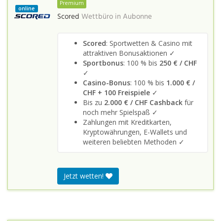
Premium
online
Scored
Wettbüro in
Aubonne
Scored
: Sportwetten & Casino mit
attraktiven Bonusaktionen ✓
Sportbonus
: 100 % bis
250 € / CHF
✓
Casino-Bonus
: 100 % bis
1.000 € /
CHF + 100 Freispiele
✓
Bis zu
2.000 € / CHF Cashback
für
noch mehr Spielspaß ✓
Zahlungen mit Kreditkarten,
Kryptowährungen, E-Wallets und
weiteren beliebten Methoden ✓
Jetzt wetten!