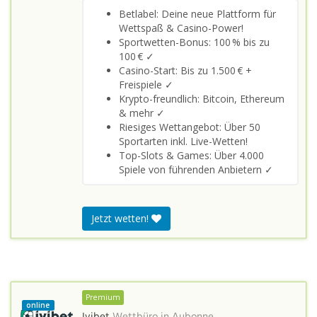
Betlabel: Deine neue Plattform für
Wettspaß & Casino-Power!
Sportwetten-Bonus: 100 % bis zu
100 € ✓
Casino-Start: Bis zu 1.500 € +
Freispiele ✓
Krypto-freundlich: Bitcoin, Ethereum
& mehr ✓
Riesiges Wettangebot: Über 50
Sportarten inkl. Live-Wetten!
Top-Slots & Games: Über 4.000
Spiele von führenden Anbietern ✓
Jetzt wetten!
Premium
online
Ivibet
Wettbüro in
Aubonne