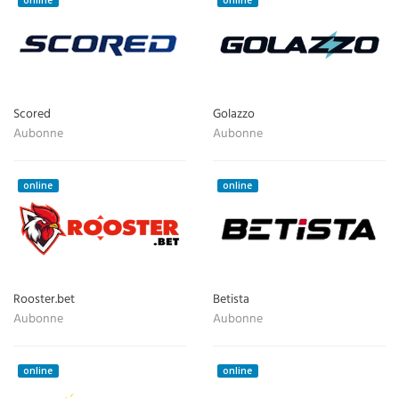
online
online
Scored
Golazzo
Aubonne
Aubonne
online
online
Rooster.bet
Betista
Aubonne
Aubonne
online
online