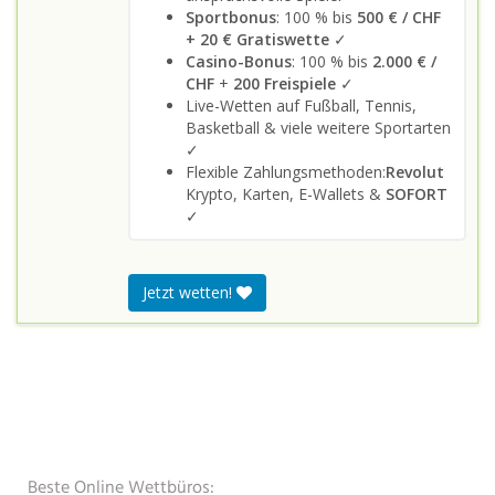
Sportbonus
: 100 % bis
500
€ / CHF
+
20 € Gratiswette
✓
Casino-Bonus
: 100 % bis
2.000
€ /
CHF
+
200 Freispiele
✓
Live-Wetten auf Fußball, Tennis,
Basketball & viele weitere Sportarten
✓
Flexible Zahlungsmethoden:
Revolut
Krypto, Karten, E-Wallets &
SOFORT
✓
Jetzt wetten!
Beste Online Wettbüros: