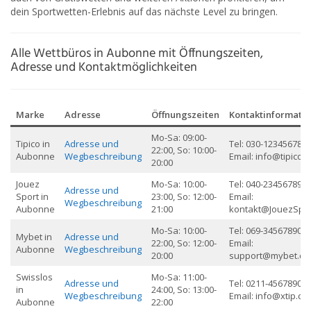
dein Sportwetten-Erlebnis auf das nächste Level zu bringen.
Alle Wettbüros in Aubonne mit Öffnungszeiten,
Adresse und Kontaktmöglichkeiten
Marke
Adresse
Öffnungszeiten
Kontaktinformati
Mo-Sa: 09:00-
Tipico in
Adresse und
Tel: 030-12345678,
22:00, So: 10:00-
Aubonne
Wegbeschreibung
Email: info@tipico.c
20:00
Jouez
Mo-Sa: 10:00-
Tel: 040-23456789,
Adresse und
Sport in
23:00, So: 12:00-
Email:
Wegbeschreibung
Aubonne
21:00
kontakt@JouezSpor
Mo-Sa: 10:00-
Tel: 069-34567890,
Mybet in
Adresse und
22:00, So: 12:00-
Email:
Aubonne
Wegbeschreibung
20:00
support@mybet.ch
Swisslos
Mo-Sa: 11:00-
Adresse und
Tel: 0211-45678901,
in
24:00, So: 13:00-
Wegbeschreibung
Email: info@xtip.ch
Aubonne
22:00