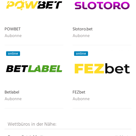
POWBET
Slotoro.bet
Aubonne
Aubonne
online
online
Betlabel
FEZbet
Aubonne
Aubonne
Wettbüros in der Nähe: