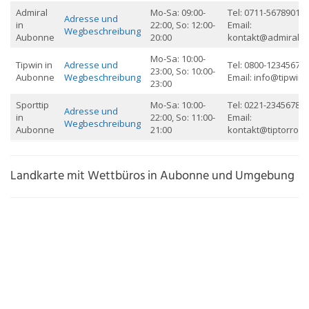
Admiral
Mo-Sa: 09:00-
Tel: 0711-56789012,
Adresse und
in
22:00, So: 12:00-
Email:
Wegbeschreibung
Aubonne
20:00
kontakt@admiral.c
Mo-Sa: 10:00-
Tipwin in
Adresse und
Tel: 0800-1234567,
23:00, So: 10:00-
Aubonne
Wegbeschreibung
Email: info@tipwin.
23:00
Sporttip
Mo-Sa: 10:00-
Tel: 0221-2345678,
Adresse und
in
22:00, So: 11:00-
Email:
Wegbeschreibung
Aubonne
21:00
kontakt@tiptorro.c
Landkarte mit Wettbüros in Aubonne und Umgebung