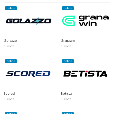
online
online
Golazzo
Granawin
Sisikon
Sisikon
online
online
Scored
Betista
Sisikon
Sisikon