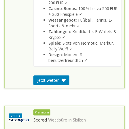
200 EUR ✓
Casino-Bonus:
100 % bis zu 500 EUR
+ 200 Freispiele ✓
Wettangebot:
Fußball, Tennis, E-
Sports & mehr ✓
Zahlungen:
Kreditkarte, E-Wallets &
Krypto ✓
Spiele:
Slots von Nomotic, Merkur,
Bally Wulff ✓
Design
: Modern &
benutzerfreundlich ✓
Jetzt wetten!
Premium
online
Scored
Wettbüro in
Sisikon