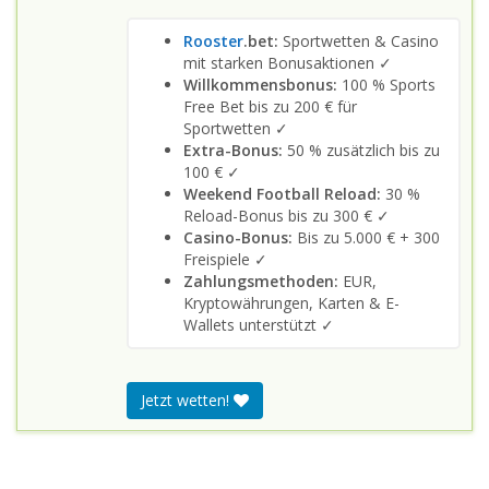
Rooster
.bet:
Sportwetten & Casino
mit starken Bonusaktionen ✓
Willkommensbonus:
100 % Sports
Free Bet bis zu 200 € für
Sportwetten ✓
Extra-Bonus:
50 % zusätzlich bis zu
100 € ✓
Weekend Football Reload:
30 %
Reload-Bonus bis zu 300 € ✓
Casino-Bonus:
Bis zu 5.000 € + 300
Freispiele ✓
Zahlungsmethoden:
EUR,
Kryptowährungen, Karten & E-
Wallets unterstützt ✓
Jetzt wetten!