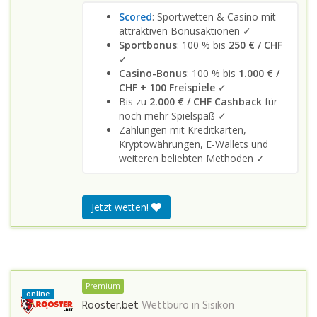
Scored
: Sportwetten & Casino mit
attraktiven Bonusaktionen ✓
Sportbonus
: 100 % bis
250 € / CHF
✓
Casino-Bonus
: 100 % bis
1.000 € /
CHF + 100 Freispiele
✓
Bis zu
2.000 € / CHF Cashback
für
noch mehr Spielspaß ✓
Zahlungen mit Kreditkarten,
Kryptowährungen, E-Wallets und
weiteren beliebten Methoden ✓
Jetzt wetten!
Premium
online
Rooster.bet
Wettbüro in
Sisikon