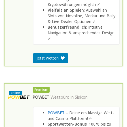
Kryptowährungen möglich ✓
Vielfalt an Spielen
: Auswahl an
Slots von Novoline, Merkur und Bally
& Live-Dealer-Optionen ✓
Benutzerfreundlich
: Intuitive
Navigation & ansprechendes Design
✓
Jetzt wetten!
Premium
online
POWBET
Wettbüro in
Sisikon
POWBET
– Deine erstklassige Wett-
und Casino-Plattform! ⭐
Sportwetten-Bonus
: 100 % bis zu