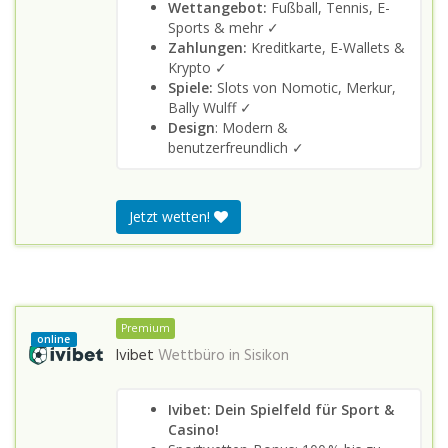
Wettangebot:
Fußball, Tennis, E-
Sports & mehr ✓
Zahlungen:
Kreditkarte, E-Wallets &
Krypto ✓
Spiele:
Slots von Nomotic, Merkur,
Bally Wulff ✓
Design
: Modern &
benutzerfreundlich ✓
Jetzt wetten!
Premium
online
Ivibet
Wettbüro in
Sisikon
Ivibet: Dein Spielfeld für Sport &
Casino!