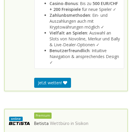
Casino-Bonus
: Bis zu
500 EUR/CHF
+ 200 Freispiele
für neue Spieler ✓
Zahlunbsmethoden
: Ein- und
Auszahlungen auch mit
Kryptowährungen möglich ✓
Vielfalt an Spielen
: Auswahl an
Slots von Novoline, Merkur und Bally
& Live-Dealer-Optionen ✓
Benutzerfreundlich
: Intuitive
Navigation & ansprechendes Design
✓
Jetzt wetten!
Premium
online
Betista
Wettbüro in
Sisikon