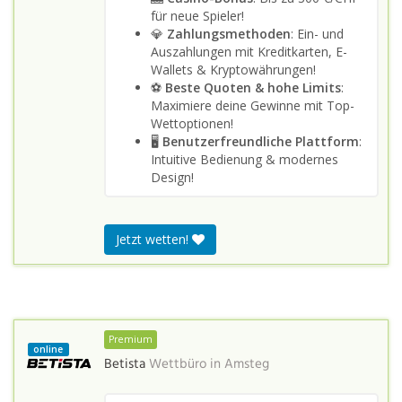
für neue Spieler!
💎
Zahlungsmethoden
: Ein- und
Auszahlungen mit Kreditkarten, E-
Wallets & Kryptowährungen!
⚽
Beste Quoten & hohe Limits
:
Maximiere deine Gewinne mit Top-
Wettoptionen!
🖥️
Benutzerfreundliche Plattform
:
Intuitive Bedienung & modernes
Design!
Jetzt wetten!
Premium
online
Betista
Wettbüro in
Amsteg