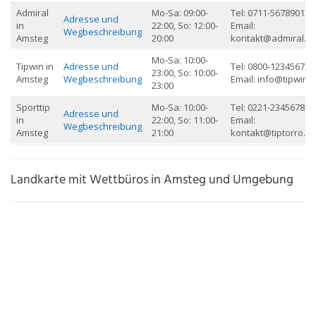
Admiral
Mo-Sa: 09:00-
Tel: 0711-56789012,
Adresse und
in
22:00, So: 12:00-
Email:
Wegbeschreibung
Amsteg
20:00
kontakt@admiral.ch
Mo-Sa: 10:00-
Tipwin in
Adresse und
Tel: 0800-1234567,
23:00, So: 10:00-
Amsteg
Wegbeschreibung
Email: info@tipwin.c
23:00
Sporttip
Mo-Sa: 10:00-
Tel: 0221-2345678,
Adresse und
in
22:00, So: 11:00-
Email:
Wegbeschreibung
Amsteg
21:00
kontakt@tiptorro.ch
Landkarte mit Wettbüros in Amsteg und Umgebung