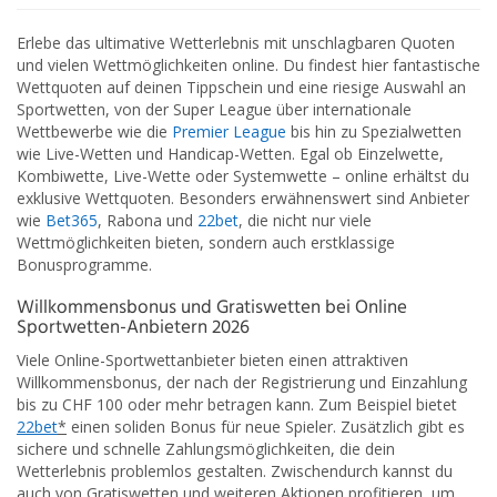
Erlebe das ultimative Wetterlebnis mit unschlagbaren Quoten
und vielen Wettmöglichkeiten online. Du findest hier fantastische
Wettquoten auf deinen Tippschein und eine riesige Auswahl an
Sportwetten, von der Super League über internationale
Wettbewerbe wie die
Premier League
bis hin zu Spezialwetten
wie Live-Wetten und Handicap-Wetten. Egal ob Einzelwette,
Kombiwette, Live-Wette oder Systemwette – online erhältst du
exklusive Wettquoten. Besonders erwähnenswert sind Anbieter
wie
Bet365
, Rabona und
22bet
, die nicht nur viele
Wettmöglichkeiten bieten, sondern auch erstklassige
Bonusprogramme.
Willkommensbonus und Gratiswetten bei Online
Sportwetten-Anbietern 2026
Viele Online-Sportwettanbieter bieten einen attraktiven
Willkommensbonus, der nach der Registrierung und Einzahlung
bis zu CHF 100 oder mehr betragen kann. Zum Beispiel bietet
22bet
*
einen soliden Bonus für neue Spieler. Zusätzlich gibt es
sichere und schnelle Zahlungsmöglichkeiten, die dein
Wetterlebnis problemlos gestalten. Zwischendurch kannst du
auch von Gratiswetten und weiteren Aktionen profitieren, um