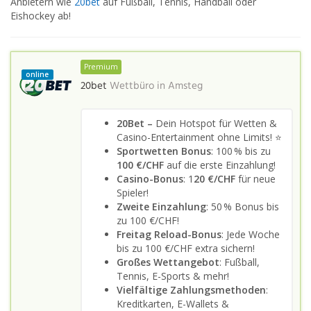
Anbietern wie
20bet
auf Fußball, Tennis, Handball oder
Eishockey ab!
Premium
online
20bet
Wettbüro in
Amsteg
20Bet –
Dein Hotspot für Wetten &
Casino-Entertainment ohne Limits! ⭐
Sportwetten Bonus
: 100 % bis zu
100 €/CHF
auf die erste Einzahlung!
Casino-Bonus
: 1
20 €/CHF
für neue
Spieler!
Zweite Einzahlung
: 50 % Bonus bis
zu 100 €/CHF!
Freitag Reload-Bonus
: Jede Woche
bis zu 100 €/CHF extra sichern!
Großes Wettangebot
: Fußball,
Tennis, E-Sports & mehr!
Vielfältige Zahlungsmethoden
:
Kreditkarten, E-Wallets &