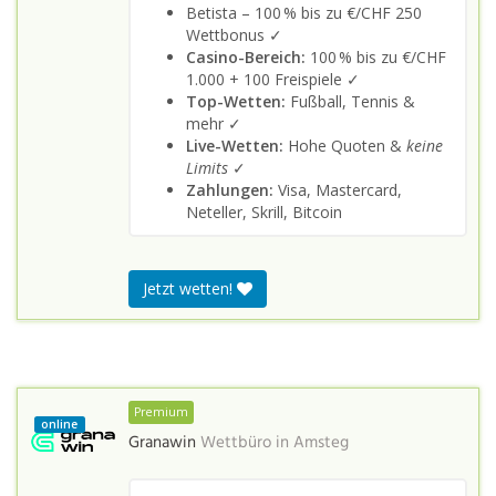
Betista – 100 % bis zu €/CHF 250
Wettbonus ✓
Casino-Bereich:
100 % bis zu €/CHF
1.000 + 100 Freispiele ✓
Top-Wetten:
Fußball, Tennis &
mehr ✓
Live-Wetten:
Hohe Quoten &
keine
Limits
✓
Zahlungen:
Visa, Mastercard,
Neteller, Skrill, Bitcoin
Jetzt wetten!
Premium
online
Granawin
Wettbüro in
Amsteg