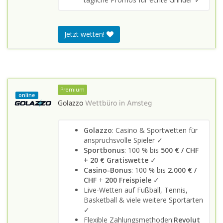
Jetzt wetten!
Premium
online
Golazzo
Wettbüro in
Amsteg
Golazzo
: Casino & Sportwetten für
anspruchsvolle Spieler ✓
Sportbonus
: 100 % bis
500
€ / CHF
+
20 € Gratiswette
✓
Casino-Bonus
: 100 % bis
2.000
€ /
CHF
+
200 Freispiele
✓
Live-Wetten auf Fußball, Tennis,
Basketball & viele weitere Sportarten
✓
Flexible Zahlungsmethoden:
Revolut