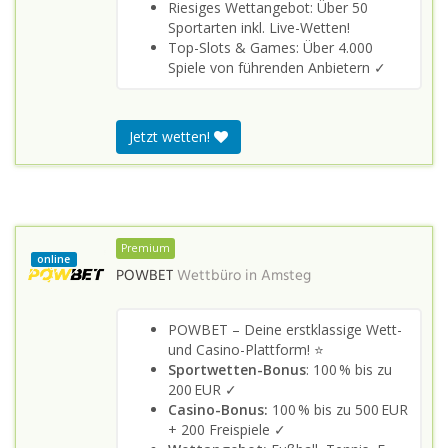
Riesiges Wettangebot: Über 50
Sportarten inkl. Live-Wetten!
Top-Slots & Games: Über 4.000
Spiele von führenden Anbietern ✓
Jetzt wetten!
Premium
online
POWBET
Wettbüro in
Amsteg
POWBET – Deine erstklassige Wett-
und Casino-Plattform! ⭐
Sportwetten-Bonus
: 100 % bis zu
200 EUR ✓
Casino-Bonus:
100 % bis zu 500 EUR
+ 200 Freispiele ✓