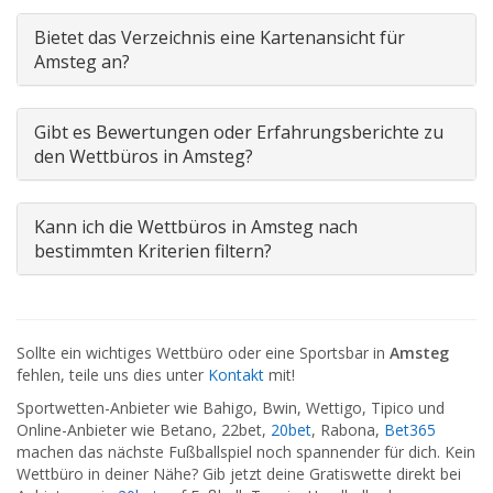
Bietet das Verzeichnis eine Kartenansicht für
Amsteg an?
Gibt es Bewertungen oder Erfahrungsberichte zu
den Wettbüros in Amsteg?
Kann ich die Wettbüros in Amsteg nach
bestimmten Kriterien filtern?
Sollte ein wichtiges Wettbüro oder eine Sportsbar in
Amsteg
fehlen, teile uns dies unter
Kontakt
mit!
Sportwetten-Anbieter wie Bahigo, Bwin, Wettigo, Tipico und
Online-Anbieter wie Betano, 22bet,
20bet
, Rabona,
Bet365
machen das nächste Fußballspiel noch spannender für dich. Kein
Wettbüro in deiner Nähe? Gib jetzt deine Gratiswette direkt bei