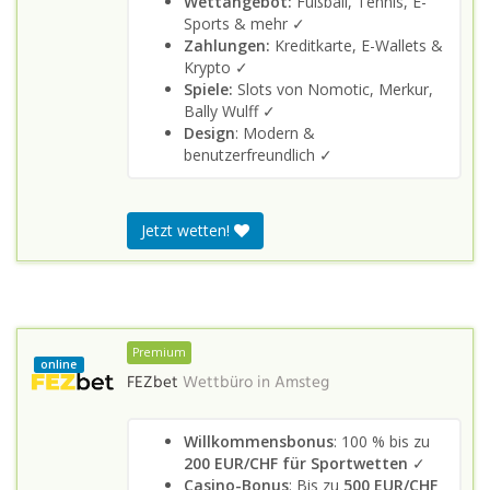
Wettangebot:
Fußball, Tennis, E-
Sports & mehr ✓
Zahlungen:
Kreditkarte, E-Wallets &
Krypto ✓
Spiele:
Slots von Nomotic, Merkur,
Bally Wulff ✓
Design
: Modern &
benutzerfreundlich ✓
Jetzt wetten!
Premium
online
FEZbet
Wettbüro in
Amsteg
Willkommensbonus
: 100 % bis zu
200 EUR/CHF für Sportwetten
✓
Casino-Bonus
: Bis zu
500 EUR/CHF