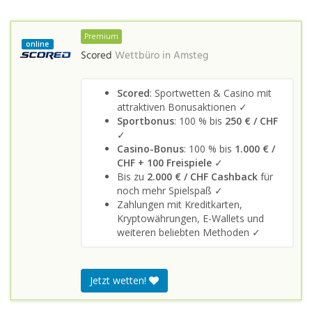
Premium
online
Scored
Wettbüro in
Amsteg
Scored
: Sportwetten & Casino mit
attraktiven Bonusaktionen ✓
Sportbonus
: 100 % bis
250 € / CHF
✓
Casino-Bonus
: 100 % bis
1.000 € /
CHF + 100 Freispiele
✓
Bis zu
2.000 € / CHF Cashback
für
noch mehr Spielspaß ✓
Zahlungen mit Kreditkarten,
Kryptowährungen, E-Wallets und
weiteren beliebten Methoden ✓
Jetzt wetten!