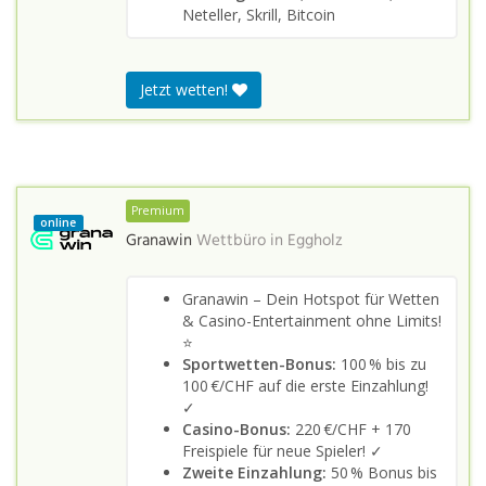
Neteller, Skrill, Bitcoin
Jetzt wetten!
Premium
online
Granawin
Wettbüro in
Eggholz
Granawin – Dein Hotspot für Wetten
& Casino-Entertainment ohne Limits!
⭐
Sportwetten-Bonus:
100 % bis zu
100 €/CHF auf die erste Einzahlung!
✓
Casino-Bonus:
220 €/CHF + 170
Freispiele für neue Spieler! ✓
Zweite Einzahlung:
50 % Bonus bis