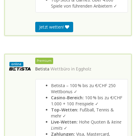
Spiele von führenden Anbietern ✓
Jetzt wetten!
Premium
online
Betista
Wettbüro in
Eggholz
Betista – 100 % bis zu €/CHF 250
Wettbonus ✓
Casino-Bereich:
100 % bis zu €/CHF
1.000 + 100 Freispiele ✓
Top-Wetten:
Fußball, Tennis &
mehr ✓
Live-Wetten:
Hohe Quoten &
keine
Limits
✓
Zahlungen:
Visa, Mastercard,