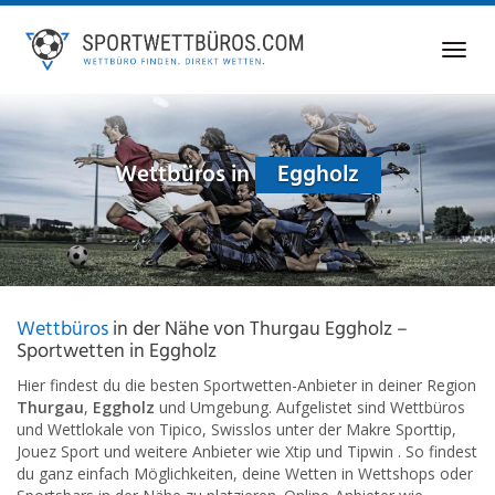
Skip
to
Toggl
main
navig
content
Wettbüros in
Eggholz
Wettbüros
in der Nähe von Thurgau Eggholz –
Sportwetten in Eggholz
Hier findest du die besten Sportwetten-Anbieter in deiner Region
Thurgau
,
Eggholz
und Umgebung. Aufgelistet sind Wettbüros
und Wettlokale von Tipico, Swisslos unter der Makre Sporttip,
Jouez Sport und weitere Anbieter wie Xtip und Tipwin . So findest
du ganz einfach Möglichkeiten, deine Wetten in Wettshops oder