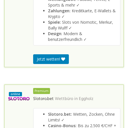
Sports & mehr ✓
Zahlungen:
Kreditkarte, E-Wallets &
Krypto ✓
Spiele:
Slots von Nomotic, Merkur,
Bally Wulff ✓
Design
: Modern &
benutzerfreundlich ✓
Jetzt wetten!
Premium
online
Slotoro.bet
Wettbüro in
Eggholz
Slotoro.bet:
Wetten, Zocken, Ohne
Limits! ✓
Casino-Bonus:
Bis zu 2.500 €/CHF +