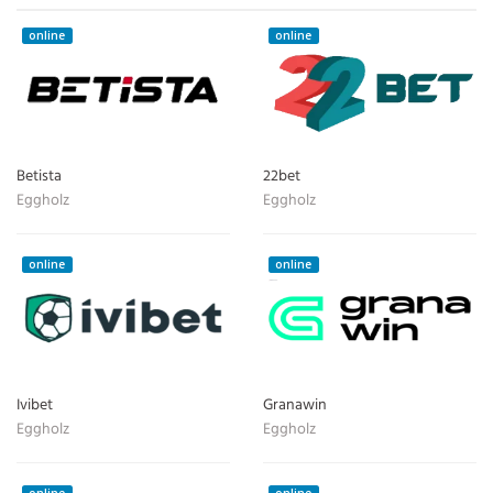
online
online
Betista
22bet
Eggholz
Eggholz
online
online
Ivibet
Granawin
Eggholz
Eggholz