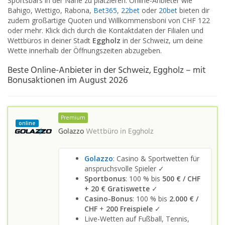
Sportsbars in der Nähe zu platzieren. Online-Anbieter wie
Bahigo, Wettigo, Rabona,
Bet365
,
22bet
oder
20bet
bieten dir
zudem großartige Quoten und Willkommensboni von CHF 122
oder mehr. Klick dich durch die Kontaktdaten der Filialen und
Wettbüros in deiner Stadt
Eggholz
in der Schweiz, um deine
Wette innerhalb der Öffnungszeiten abzugeben.
Beste Online-Anbieter in der Schweiz, Eggholz – mit
Bonusaktionen im August 2026
Premium
online
Golazzo
Wettbüro in
Eggholz
Golazzo
: Casino & Sportwetten für
anspruchsvolle Spieler ✓
Sportbonus
: 100 % bis
500
€ / CHF
+
20 € Gratiswette
✓
Casino-Bonus
: 100 % bis
2.000
€ /
CHF
+
200 Freispiele
✓
Live-Wetten auf Fußball, Tennis,