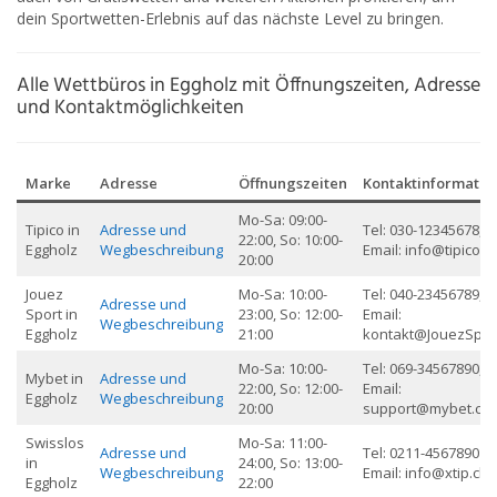
dein Sportwetten-Erlebnis auf das nächste Level zu bringen.
Alle Wettbüros in Eggholz mit Öffnungszeiten, Adresse
und Kontaktmöglichkeiten
Marke
Adresse
Öffnungszeiten
Kontaktinformatio
Mo-Sa: 09:00-
Tipico in
Adresse und
Tel: 030-12345678,
22:00, So: 10:00-
Eggholz
Wegbeschreibung
Email: info@tipico.c
20:00
Jouez
Mo-Sa: 10:00-
Tel: 040-23456789,
Adresse und
Sport in
23:00, So: 12:00-
Email:
Wegbeschreibung
Eggholz
21:00
kontakt@JouezSpor
Mo-Sa: 10:00-
Tel: 069-34567890,
Mybet in
Adresse und
22:00, So: 12:00-
Email:
Eggholz
Wegbeschreibung
20:00
support@mybet.ch
Swisslos
Mo-Sa: 11:00-
Adresse und
Tel: 0211-45678901,
in
24:00, So: 13:00-
Wegbeschreibung
Email: info@xtip.ch
Eggholz
22:00