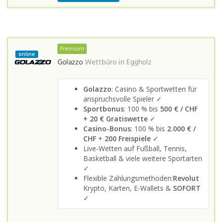
Premium
online
Golazzo
Wettbüro in
Eggholz
Golazzo
: Casino & Sportwetten für
anspruchsvolle Spieler ✓
Sportbonus
: 100 % bis
500
€ / CHF
+
20 € Gratiswette
✓
Casino-Bonus
: 100 % bis
2.000
€ /
CHF
+
200 Freispiele
✓
Live-Wetten auf Fußball, Tennis,
Basketball & viele weitere Sportarten
✓
Flexible Zahlungsmethoden:
Revolut
Krypto, Karten, E-Wallets &
SOFORT
✓