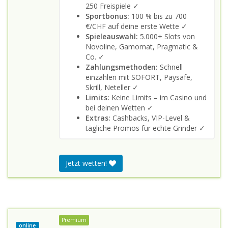
250 Freispiele ✓
Sportbonus:
100 % bis zu 700
€/CHF auf deine erste Wette ✓
Spieleauswahl:
5.000+ Slots von
Novoline, Gamomat, Pragmatic &
Co. ✓
Zahlungsmethoden:
Schnell
einzahlen mit SOFORT, Paysafe,
Skrill, Neteller ✓
Limits:
Keine Limits – im Casino und
bei deinen Wetten ✓
Extras:
Cashbacks, VIP-Level &
tägliche Promos für echte Grinder ✓
Jetzt wetten!
Premium
online