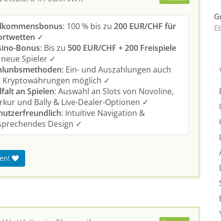
G
llkommensbonus
: 100 % bis zu
200 EUR/CHF für
E
ortwetten
✓
sino-Bonus
: Bis zu
500 EUR/CHF + 200 Freispiele
 neue Spieler ✓
hlunbsmethoden
: Ein- und Auszahlungen auch
t Kryptowährungen möglich ✓
lfalt an Spielen
: Auswahl an Slots von Novoline,
kur und Bally & Live-Dealer-Optionen ✓
nutzerfreundlich
: Intuitive Navigation &
sprechendes Design ✓
ten!