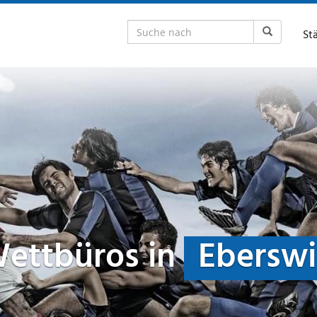
St
ettbüros in
Eberswi