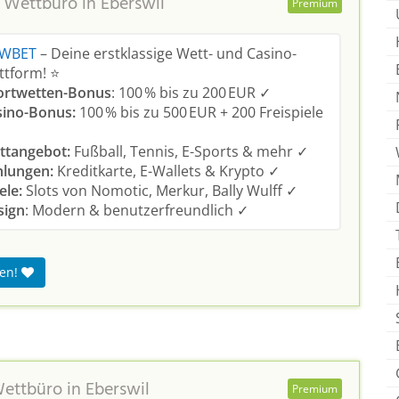
Wettbüro in
Eberswil
Premium
WBET
– Deine erstklassige Wett- und Casino-
ttform! ⭐
ortwetten-Bonus
: 100 % bis zu 200 EUR ✓
sino-Bonus:
100 % bis zu 500 EUR + 200 Freispiele
ttangebot:
Fußball, Tennis, E-Sports & mehr ✓
hlungen:
Kreditkarte, E-Wallets & Krypto ✓
ele:
Slots von Nomotic, Merkur, Bally Wulff ✓
sign
: Modern & benutzerfreundlich ✓
ten!
ettbüro in
Eberswil
Premium