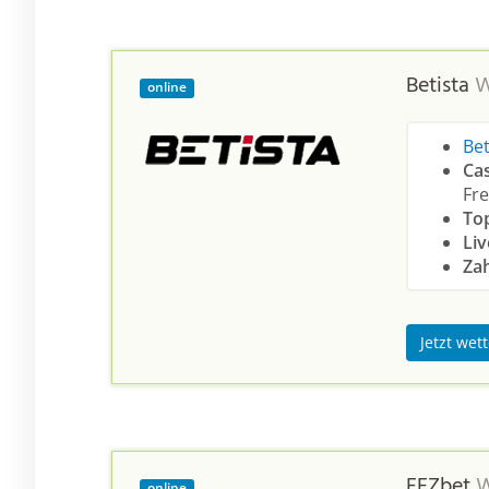
Betista
W
online
Bet
Cas
Fre
To
Liv
Za
Jetzt wet
FEZbet
W
online