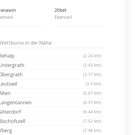
ranawin
20bet
berswil
Eberswil
Wettbüros in der Nähe:
Rehalp
(2.24 km)
Untergrath
(2.43 km)
Obergrath
(3.77 km)
Leutswil
(3.9 km)
Alten
(5.67 km)
Langentannen
(6.37 km)
Sitterdorf
(6.44 km)
Bischofszell
(7.52 km)
Yberg
(7.98 km)