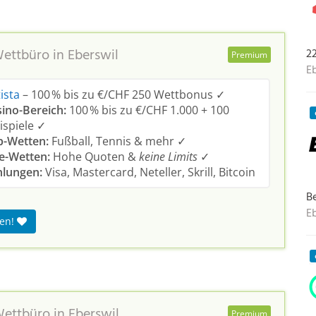
ettbüro in
Eberswil
2
Premium
E
ista
– 100 % bis zu €/CHF 250 Wettbonus ✓
ino-Bereich:
100 % bis zu €/CHF 1.000 + 100
ispiele ✓
p-Wetten:
Fußball, Tennis & mehr ✓
e-Wetten:
Hohe Quoten &
keine Limits
✓
hlungen:
Visa, Mastercard, Neteller, Skrill, Bitcoin
Be
E
ten!
ettbüro in
Eberswil
Premium