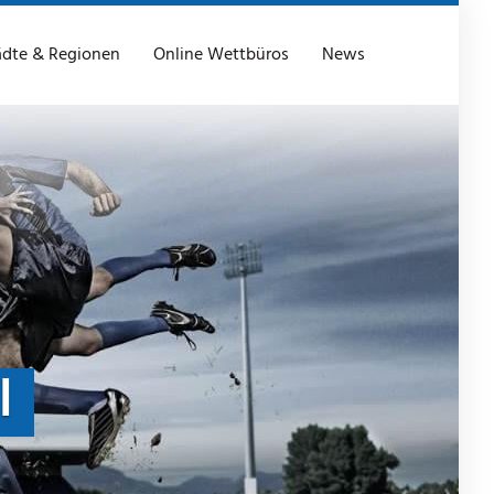
ädte & Regionen
Online Wettbüros
News
l