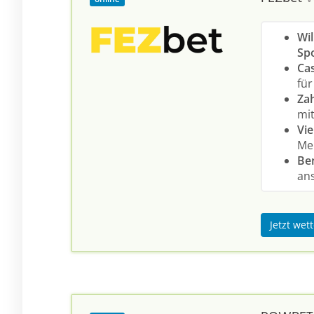
Wi
Sp
Ca
für
Za
mi
Vie
Mer
Be
an
Jetzt wet