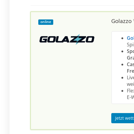
Golazzo
online
Go
Spi
Sp
Gr
Ca
Fre
Liv
wei
Fl
E-
Jetzt wet