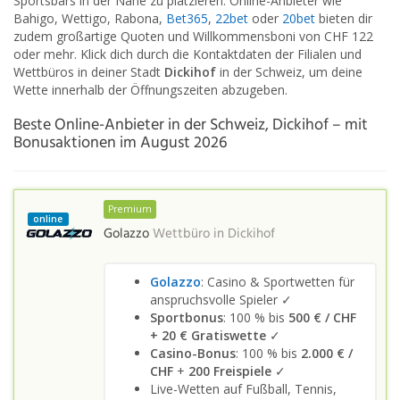
Sportsbars in der Nähe zu platzieren. Online-Anbieter wie
Bahigo, Wettigo, Rabona,
Bet365
,
22bet
oder
20bet
bieten dir
zudem großartige Quoten und Willkommensboni von CHF 122
oder mehr. Klick dich durch die Kontaktdaten der Filialen und
Wettbüros in deiner Stadt
Dickihof
in der Schweiz, um deine
Wette innerhalb der Öffnungszeiten abzugeben.
Beste Online-Anbieter in der Schweiz, Dickihof – mit
Bonusaktionen im August 2026
Premium
online
Golazzo
Wettbüro in
Dickihof
Golazzo
: Casino & Sportwetten für
anspruchsvolle Spieler ✓
Sportbonus
: 100 % bis
500
€ / CHF
+
20 € Gratiswette
✓
Casino-Bonus
: 100 % bis
2.000
€ /
CHF
+
200 Freispiele
✓
Live-Wetten auf Fußball, Tennis,