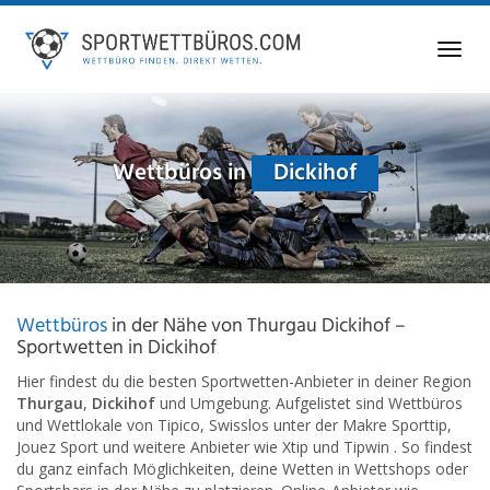
Skip
to
Toggl
main
navig
content
Wettbüros in
Dickihof
Wettbüros
in der Nähe von Thurgau Dickihof –
Sportwetten in Dickihof
Hier findest du die besten Sportwetten-Anbieter in deiner Region
Thurgau
,
Dickihof
und Umgebung. Aufgelistet sind Wettbüros
und Wettlokale von Tipico, Swisslos unter der Makre Sporttip,
Jouez Sport und weitere Anbieter wie Xtip und Tipwin . So findest
du ganz einfach Möglichkeiten, deine Wetten in Wettshops oder