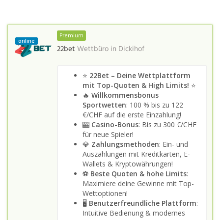
Premium
online
22bet
Wettbüro in
Dickihof
⭐
22Bet – Deine Wettplattform
mit Top-Quoten & High Limits!
⭐
🔥
Willkommensbonus
Sportwetten
: 100 % bis zu 122
€/CHF auf die erste Einzahlung!
🎰
Casino-Bonus
: Bis zu 300 €/CHF
für neue Spieler!
💎
Zahlungsmethoden
: Ein- und
Auszahlungen mit Kreditkarten, E-
Wallets & Kryptowährungen!
⚽
Beste Quoten & hohe Limits
:
Maximiere deine Gewinne mit Top-
Wettoptionen!
🖥️
Benutzerfreundliche Plattform
:
Intuitive Bedienung & modernes