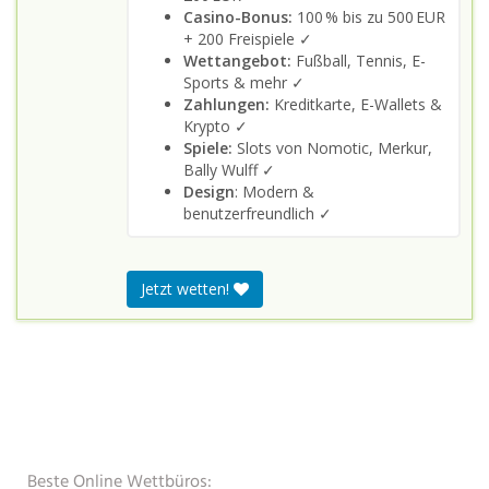
Casino-Bonus:
100 % bis zu 500 EUR
+ 200 Freispiele ✓
Wettangebot:
Fußball, Tennis, E-
Sports & mehr ✓
Zahlungen:
Kreditkarte, E-Wallets &
Krypto ✓
Spiele:
Slots von Nomotic, Merkur,
Bally Wulff ✓
Design
: Modern &
benutzerfreundlich ✓
Jetzt wetten!
Beste Online Wettbüros: