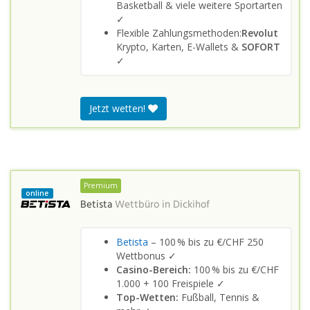
Basketball & viele weitere Sportarten
✓
Flexible Zahlungsmethoden:
Revolut
Krypto, Karten, E-Wallets &
SOFORT
✓
Jetzt wetten!
Premium
online
Betista
Wettbüro in
Dickihof
Betista
– 100 % bis zu €/CHF 250
Wettbonus ✓
Casino-Bereich:
100 % bis zu €/CHF
1.000 + 100 Freispiele ✓
Top-Wetten:
Fußball, Tennis &