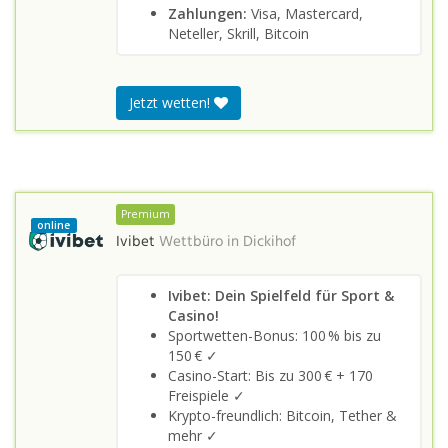
Zahlungen:
Visa, Mastercard,
Neteller, Skrill, Bitcoin
Jetzt wetten!
Premium
online
Ivibet
Wettbüro in
Dickihof
Ivibet: Dein Spielfeld für Sport &
Casino!
Sportwetten-Bonus: 100 % bis zu
150 € ✓
Casino-Start: Bis zu 300 € + 170
Freispiele ✓
Krypto-freundlich: Bitcoin, Tether &
mehr ✓