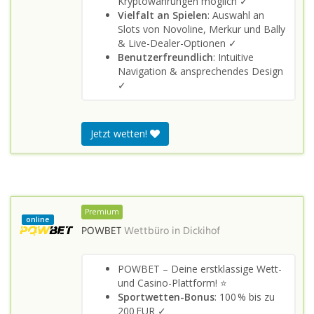
Kryptowährungen möglich ✓
Vielfalt an Spielen
: Auswahl an
Slots von Novoline, Merkur und Bally
& Live-Dealer-Optionen ✓
Benutzerfreundlich
: Intuitive
Navigation & ansprechendes Design
✓
Jetzt wetten!
Premium
online
POWBET
Wettbüro in
Dickihof
POWBET – Deine erstklassige Wett-
und Casino-Plattform! ⭐
Sportwetten-Bonus
: 100 % bis zu
200 EUR ✓