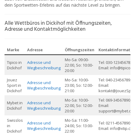
dein Sportwetten-Erlebnis auf das nächste Level zu bringen.
Alle Wettbüros in Dickihof mit Öffnungszeiten,
Adresse und Kontaktmöglichkeiten
Marke
Adresse
Öffnungszeiten
Kontaktinformatio
Mo-Sa: 09:00-
Tipico in
Adresse und
Tel: 030-12345678,
22:00, So: 10:00-
Dickihof
Wegbeschreibung
Email: info@tipico.c
20:00
Jouez
Mo-Sa: 10:00-
Tel: 040-23456789,
Adresse und
Sport in
23:00, So: 12:00-
Email:
Wegbeschreibung
Dickihof
21:00
kontakt@JouezSpor
Mo-Sa: 10:00-
Tel: 069-34567890,
Mybet in
Adresse und
22:00, So: 12:00-
Email:
Dickihof
Wegbeschreibung
20:00
support@mybet.ch
Swisslos
Mo-Sa: 11:00-
Adresse und
Tel: 0211-45678901,
in
24:00, So: 13:00-
Wegbeschreibung
Email: info@xtip.ch
Dickihof
22:00