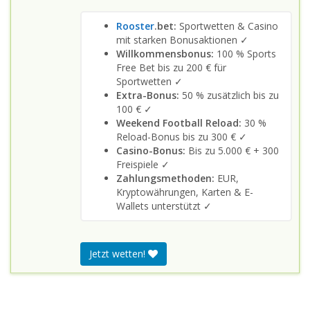
Rooster
.bet:
Sportwetten & Casino
mit starken Bonusaktionen ✓
Willkommensbonus:
100 % Sports
Free Bet bis zu 200 € für
Sportwetten ✓
Extra-Bonus:
50 % zusätzlich bis zu
100 € ✓
Weekend Football Reload:
30 %
Reload-Bonus bis zu 300 € ✓
Casino-Bonus:
Bis zu 5.000 € + 300
Freispiele ✓
Zahlungsmethoden:
EUR,
Kryptowährungen, Karten & E-
Wallets unterstützt ✓
Jetzt wetten!