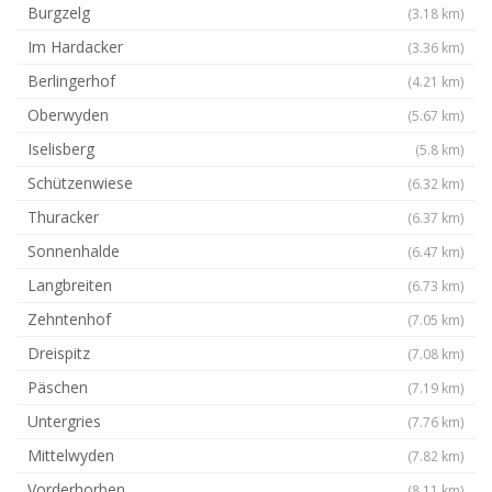
Burgzelg
(3.18 km)
Im Hardacker
(3.36 km)
Berlingerhof
(4.21 km)
Oberwyden
(5.67 km)
Iselisberg
(5.8 km)
Schützenwiese
(6.32 km)
Thuracker
(6.37 km)
Sonnenhalde
(6.47 km)
Langbreiten
(6.73 km)
Zehntenhof
(7.05 km)
Dreispitz
(7.08 km)
Päschen
(7.19 km)
Untergries
(7.76 km)
Mittelwyden
(7.82 km)
Vorderhorben
(8.11 km)