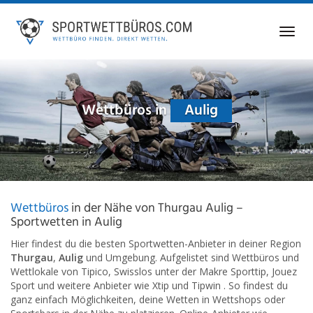
Skip
to
Toggl
main
navig
content
Wettbüros in
Aulig
Wettbüros
in der Nähe von Thurgau Aulig –
Sportwetten in Aulig
Hier findest du die besten Sportwetten-Anbieter in deiner Region
Thurgau
,
Aulig
und Umgebung. Aufgelistet sind Wettbüros und
Wettlokale von Tipico, Swisslos unter der Makre Sporttip, Jouez
Sport und weitere Anbieter wie Xtip und Tipwin . So findest du
ganz einfach Möglichkeiten, deine Wetten in Wettshops oder