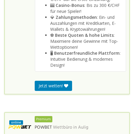
🎰
Casino-Bonus
: Bis zu 300 €/CHF
für neue Spieler!
💎
Zahlungsmethoden
: Ein- und
Auszahlungen mit Kreditkarten, E-
Wallets & Kryptowährungen!
⚽
Beste Quoten & hohe Limits
:
Maximiere deine Gewinne mit Top-
Wettoptionen!
🖥️
Benutzerfreundliche Plattform
:
Intuitive Bedienung & modernes
Design!
Jetzt wetten!
Premium
online
POWBET
Wettbüro in
Aulig