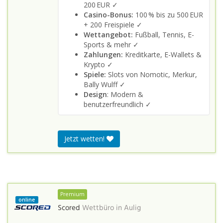
200 EUR ✓
Casino-Bonus:
100 % bis zu 500 EUR
+ 200 Freispiele ✓
Wettangebot:
Fußball, Tennis, E-
Sports & mehr ✓
Zahlungen:
Kreditkarte, E-Wallets &
Krypto ✓
Spiele:
Slots von Nomotic, Merkur,
Bally Wulff ✓
Design
: Modern &
benutzerfreundlich ✓
Jetzt wetten!
Premium
online
Scored
Wettbüro in
Aulig