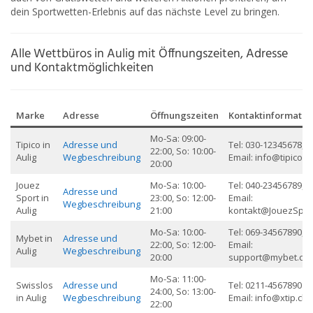
dein Sportwetten-Erlebnis auf das nächste Level zu bringen.
Alle Wettbüros in Aulig mit Öffnungszeiten, Adresse
und Kontaktmöglichkeiten
Marke
Adresse
Öffnungszeiten
Kontaktinformatio
Mo-Sa: 09:00-
Tipico in
Adresse und
Tel: 030-12345678,
22:00, So: 10:00-
Aulig
Wegbeschreibung
Email: info@tipico.c
20:00
Jouez
Mo-Sa: 10:00-
Tel: 040-23456789,
Adresse und
Sport in
23:00, So: 12:00-
Email:
Wegbeschreibung
Aulig
21:00
kontakt@JouezSpor
Mo-Sa: 10:00-
Tel: 069-34567890,
Mybet in
Adresse und
22:00, So: 12:00-
Email:
Aulig
Wegbeschreibung
20:00
support@mybet.ch
Mo-Sa: 11:00-
Swisslos
Adresse und
Tel: 0211-45678901,
24:00, So: 13:00-
in Aulig
Wegbeschreibung
Email: info@xtip.ch
22:00