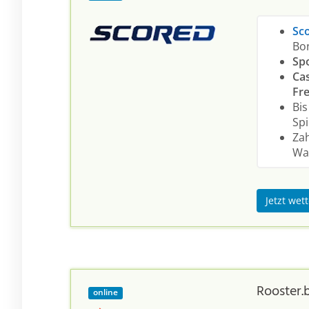
Sc
Bo
Sp
Ca
Fre
Bis
Sp
Zah
Wa
Jetzt wet
Rooster.
online