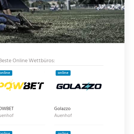
Beste Online Wettbüros:
online
online
OWBET
Golazzo
uenhof
Auenhof
online
online