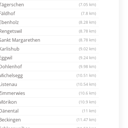
Tägerschen
(7.05 km)
Fäldhof
(7.8 km)
Ebenholz
(8.28 km)
Rengetswil
(8.78 km)
Sankt Margarethen
(8.78 km)
Karlishub
(9.02 km)
Eggwil
(9.24 km)
Dohlenhof
(9.98 km)
Michelsegg
(10.51 km)
Listenau
(10.54 km)
Zimmerwies
(10.6 km)
Mörikon
(10.9 km)
Dänental
(11 km)
Beckingen
(11.47 km)