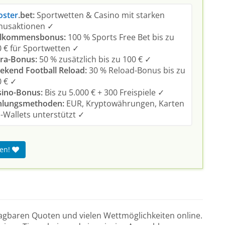
oster
.bet:
Sportwetten & Casino mit starken
nusaktionen ✓
llkommensbonus:
100 % Sports Free Bet bis zu
 € für Sportwetten ✓
tra-Bonus:
50 % zusätzlich bis zu 100 € ✓
ekend Football Reload:
30 % Reload-Bonus bis zu
0 € ✓
sino-Bonus:
Bis zu 5.000 € + 300 Freispiele ✓
hlungsmethoden:
EUR, Kryptowährungen, Karten
-Wallets unterstützt ✓
ten!
lagbaren Quoten und vielen Wettmöglichkeiten online.