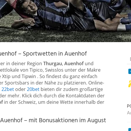
uenhof – Sportwetten in Auenhof
ter in deiner Region
Thurgau
,
Auenhof
und
tlokale von Tipico, Swisslos unter der Makre
 Xtip und Tipwin . So findest du ganz einfach
r Sportsbars in der Nähe zu platzieren. Online-
,
22bet
oder
20bet
bieten dir zudem großartige
r mehr. Klick dich durch die Kontaktdaten der
of
in der Schweiz, um deine Wette innerhalb der
P
A
, Auenhof – mit Bonusaktionen im August