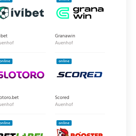
ibet
Granawin
uenhof
Auenhof
online
online
otoro.bet
Scored
uenhof
Auenhof
online
online