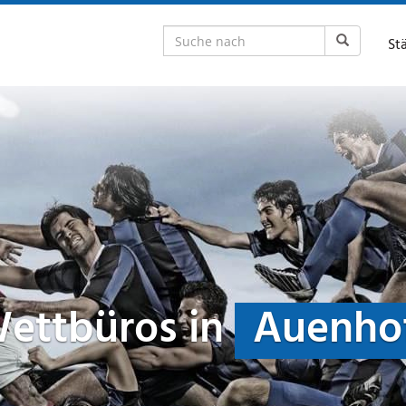
St
ettbüros in
Auenho