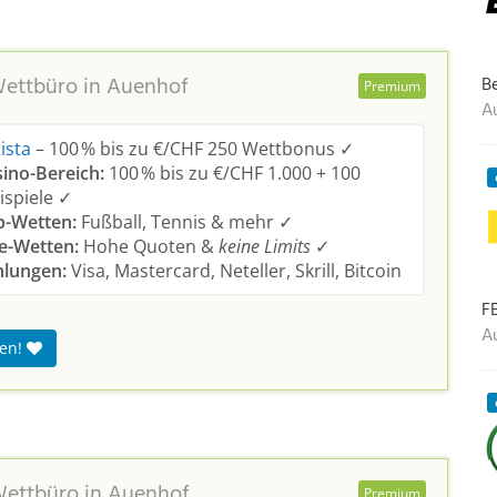
ettbüro in
Auenhof
Be
Premium
A
ista
– 100 % bis zu €/CHF 250 Wettbonus ✓
ino-Bereich:
100 % bis zu €/CHF 1.000 + 100
ispiele ✓
p-Wetten:
Fußball, Tennis & mehr ✓
e-Wetten:
Hohe Quoten &
keine Limits
✓
hlungen:
Visa, Mastercard, Neteller, Skrill, Bitcoin
F
A
ten!
ettbüro in
Auenhof
Premium