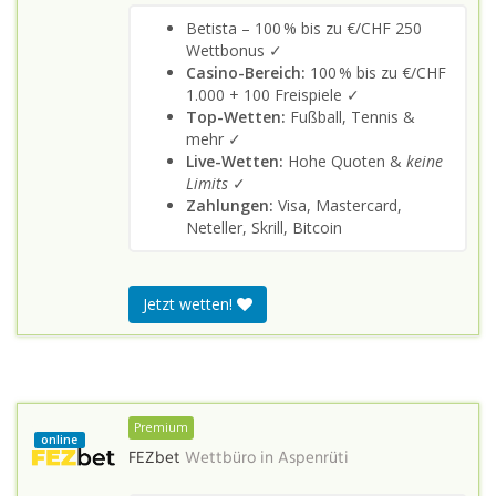
Betista – 100 % bis zu €/CHF 250
Wettbonus ✓
Casino-Bereich:
100 % bis zu €/CHF
1.000 + 100 Freispiele ✓
Top-Wetten:
Fußball, Tennis &
mehr ✓
Live-Wetten:
Hohe Quoten &
keine
Limits
✓
Zahlungen:
Visa, Mastercard,
Neteller, Skrill, Bitcoin
Jetzt wetten!
Premium
online
FEZbet
Wettbüro in
Aspenrüti