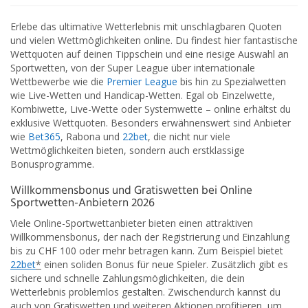
Erlebe das ultimative Wetterlebnis mit unschlagbaren Quoten
und vielen Wettmöglichkeiten online. Du findest hier fantastische
Wettquoten auf deinen Tippschein und eine riesige Auswahl an
Sportwetten, von der Super League über internationale
Wettbewerbe wie die
Premier League
bis hin zu Spezialwetten
wie Live-Wetten und Handicap-Wetten. Egal ob Einzelwette,
Kombiwette, Live-Wette oder Systemwette – online erhältst du
exklusive Wettquoten. Besonders erwähnenswert sind Anbieter
wie
Bet365
, Rabona und
22bet
, die nicht nur viele
Wettmöglichkeiten bieten, sondern auch erstklassige
Bonusprogramme.
Willkommensbonus und Gratiswetten bei Online
Sportwetten-Anbietern 2026
Viele Online-Sportwettanbieter bieten einen attraktiven
Willkommensbonus, der nach der Registrierung und Einzahlung
bis zu CHF 100 oder mehr betragen kann. Zum Beispiel bietet
22bet
*
einen soliden Bonus für neue Spieler. Zusätzlich gibt es
sichere und schnelle Zahlungsmöglichkeiten, die dein
Wetterlebnis problemlos gestalten. Zwischendurch kannst du
auch von Gratiswetten und weiteren Aktionen profitieren, um