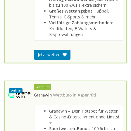
bis zu 100 €/CHF extra sichern!
Großes Wettangebot
: Fußball,
Tennis, E-Sports & mehr!
Vielfältige Zahlungsmethoden
:
Kreditkarten, E-Wallets &
Kryptowährungen!
Jetzt wetten!
Premium
online
Granawin
Wettbüro in
Aspenrüti
Granawin – Dein Hotspot für Wetten
& Casino-Entertainment ohne Limits!
⭐
Sportwetten-Bonus:
100 % bis zu