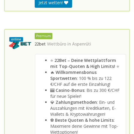
Jetzt wetten!
Premium
online
22bet
Wettbüro in
Aspenrüti
⭐
22Bet – Deine Wettplattform
mit Top-Quoten & High Limits!
⭐
🔥
Willkommensbonus
Sportwetten
: 100 % bis zu 122
€/CHF auf die erste Einzahlung!
🎰
Casino-Bonus
: Bis zu 300 €/CHF
für neue Spieler!
💎
Zahlungsmethoden
: Ein- und
Auszahlungen mit Kreditkarten, E-
Wallets & Kryptowährungen!
⚽
Beste Quoten & hohe Limits
:
Maximiere deine Gewinne mit Top-
Wettoptionen!