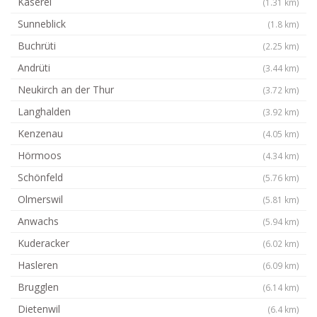
Käserei
(1.31 km)
Sunneblick
(1.8 km)
Buchrüti
(2.25 km)
Andrüti
(3.44 km)
Neukirch an der Thur
(3.72 km)
Langhalden
(3.92 km)
Kenzenau
(4.05 km)
Hörmoos
(4.34 km)
Schönfeld
(5.76 km)
Olmerswil
(5.81 km)
Anwachs
(5.94 km)
Kuderacker
(6.02 km)
Hasleren
(6.09 km)
Brugglen
(6.14 km)
Dietenwil
(6.4 km)