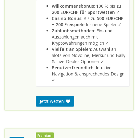
Willkommensbonus
: 100 % bis zu
200 EUR/CHF für Sportwetten
✓
Casino-Bonus
: Bis zu
500 EUR/CHF
+ 200 Freispiele
für neue Spieler ✓
Zahlunbsmethoden
: Ein- und
Auszahlungen auch mit
Kryptowährungen möglich ✓
Vielfalt an Spielen
: Auswahl an
Slots von Novoline, Merkur und Bally
& Live-Dealer-Optionen ✓
Benutzerfreundlich
: Intuitive
Navigation & ansprechendes Design
✓
Jetzt wetten!
Premium