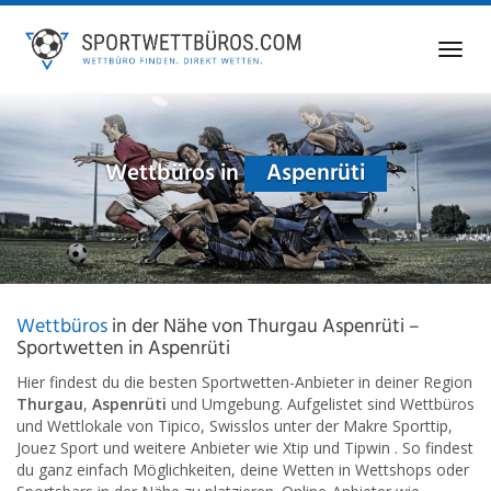
Skip
to
Toggl
main
navig
content
Wettbüros in
Aspenrüti
Wettbüros
in der Nähe von Thurgau Aspenrüti –
Sportwetten in Aspenrüti
Hier findest du die besten Sportwetten-Anbieter in deiner Region
Thurgau
,
Aspenrüti
und Umgebung. Aufgelistet sind Wettbüros
und Wettlokale von Tipico, Swisslos unter der Makre Sporttip,
Jouez Sport und weitere Anbieter wie Xtip und Tipwin . So findest
du ganz einfach Möglichkeiten, deine Wetten in Wettshops oder