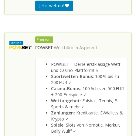
Jetzt wetten!
Premium
online
POWBET
Wettbüro in
Aspenrüti
POWBET – Deine erstklassige Wett-
und Casino-Plattform! ⭐
Sportwetten-Bonus
: 100 % bis zu
200 EUR ✓
Casino-Bonus:
100 % bis zu 500 EUR
+ 200 Freispiele ✓
Wettangebot:
Fußball, Tennis, E-
Sports & mehr ✓
Zahlungen:
Kreditkarte, E-Wallets &
Krypto ✓
Spiele:
Slots von Nomotic, Merkur,
Bally Wulff ✓