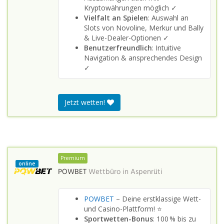
Kryptowährungen möglich ✓
Vielfalt an Spielen
: Auswahl an
Slots von Novoline, Merkur und Bally
& Live-Dealer-Optionen ✓
Benutzerfreundlich
: Intuitive
Navigation & ansprechendes Design
✓
Jetzt wetten!
Premium
online
POWBET
Wettbüro in
Aspenrüti
POWBET
– Deine erstklassige Wett-
und Casino-Plattform! ⭐
Sportwetten-Bonus
: 100 % bis zu