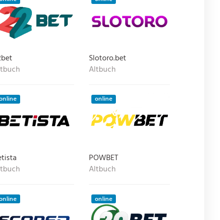
2bet
Slotoro.bet
ltbuch
Altbuch
online
online
tista
POWBET
ltbuch
Altbuch
online
online