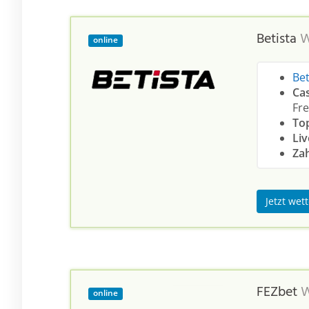
Betista
W
online
Bet
Cas
Fre
To
Liv
Za
Jetzt wet
FEZbet
W
online