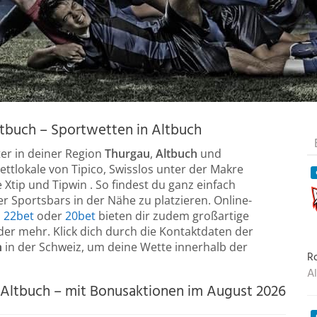
tbuch – Sportwetten in Altbuch
ter in deiner Region
Thurgau
,
Altbuch
und
tlokale von Tipico, Swisslos unter der Makre
 Xtip und Tipwin . So findest du ganz einfach
r Sportsbars in der Nähe zu platzieren. Online-
,
22bet
oder
20bet
bieten dir zudem großartige
r mehr. Klick dich durch die Kontaktdaten der
h
in der Schweiz, um deine Wette innerhalb der
R
A
, Altbuch – mit Bonusaktionen im August 2026