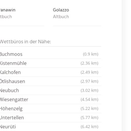
ranawin
Golazzo
ltbuch
Altbuch
Wettbüros in der Nähe:
Buchmoos
(0.9 km)
Kistenmühle
(2.36 km)
Kalchofen
(2.49 km)
Ötlishausen
(2.97 km)
Neubuch
(3.02 km)
Wiesengatter
(4.54 km)
Höhenzelg
(5.22 km)
Untertellen
(5.77 km)
Neurüti
(6.42 km)