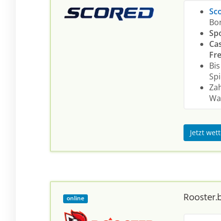
Sc
Bo
Sp
Ca
Fre
Bis
Sp
Zah
Wa
Jetzt wet
Rooster.
online