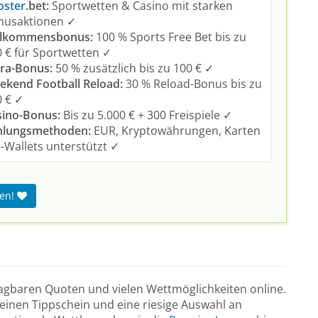
oster
.bet:
Sportwetten & Casino mit starken
nusaktionen ✓
llkommensbonus:
100 % Sports Free Bet bis zu
 € für Sportwetten ✓
tra-Bonus:
50 % zusätzlich bis zu 100 € ✓
ekend Football Reload:
30 % Reload-Bonus bis zu
0 € ✓
sino-Bonus:
Bis zu 5.000 € + 300 Freispiele ✓
hlungsmethoden:
EUR, Kryptowährungen, Karten
-Wallets unterstützt ✓
ten!
lagbaren Quoten und vielen Wettmöglichkeiten online.
deinen Tippschein und eine riesige Auswahl an