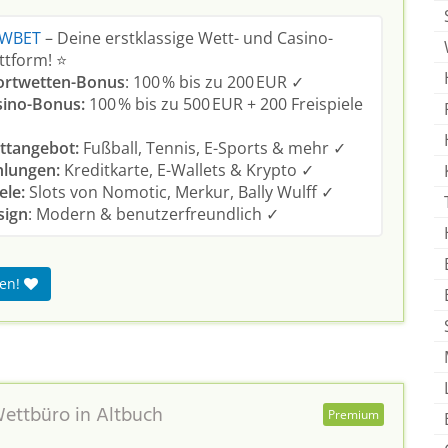
WBET
– Deine erstklassige Wett- und Casino-
ttform! ⭐
ortwetten-Bonus
: 100 % bis zu 200 EUR ✓
sino-Bonus:
100 % bis zu 500 EUR + 200 Freispiele
ttangebot:
Fußball, Tennis, E-Sports & mehr ✓
hlungen:
Kreditkarte, E-Wallets & Krypto ✓
ele:
Slots von Nomotic, Merkur, Bally Wulff ✓
sign
: Modern & benutzerfreundlich ✓
ten!
ettbüro in
Altbuch
Premium