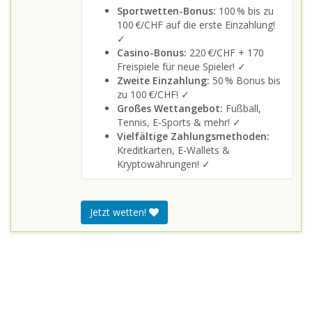
Sportwetten-Bonus:
100 % bis zu
100 €/CHF auf die erste Einzahlung!
✓
Casino-Bonus:
220 €/CHF + 170
Freispiele für neue Spieler! ✓
Zweite Einzahlung:
50 % Bonus bis
zu 100 €/CHF! ✓
Großes Wettangebot:
Fußball,
Tennis, E-Sports & mehr! ✓
Vielfältige Zahlungsmethoden:
Kreditkarten, E-Wallets &
Kryptowährungen! ✓
Jetzt wetten!