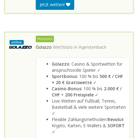
Jetzt wetten!
Premium
online
Golazzo
Wettbüro in
Agerstenbach
Golazzo
: Casino & Sportwetten für
anspruchsvolle Spieler ✓
Sportbonus
: 100 % bis
500
€ / CHF
+
20 € Gratiswette
✓
Casino-Bonus
: 100 % bis
2.000
€ /
CHF
+
200 Freispiele
✓
Live-Wetten auf Fußball, Tennis,
Basketball & viele weitere Sportarten
✓
Flexible Zahlungsmethoden:
Revolut
Krypto, Karten, E-Wallets &
SOFORT
✓