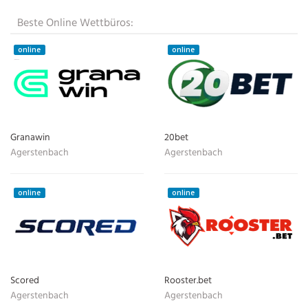
Beste Online Wettbüros:
online
online
Granawin
20bet
Agerstenbach
Agerstenbach
online
online
Scored
Rooster.bet
Agerstenbach
Agerstenbach