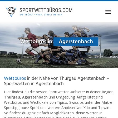
Skip
to
Toggl
main
navig
content
Wettbüros in
Agerstenbach
Wettbüros
in der Nähe von Thurgau Agerstenbach –
Sportwetten in Agerstenbach
Hier findest du die besten Sportwetten-Anbieter in deiner Region
Thurgau
,
Agerstenbach
und Umgebung. Aufgelistet sind
Wettbüros und Wettlokale von Tipico, Swisslos unter der Makre
Sporttip, Jouez Sport und weitere Anbieter wie Xtip und Tipwin .
So findest du ganz einfach Möglichkeiten, deine Wetten in