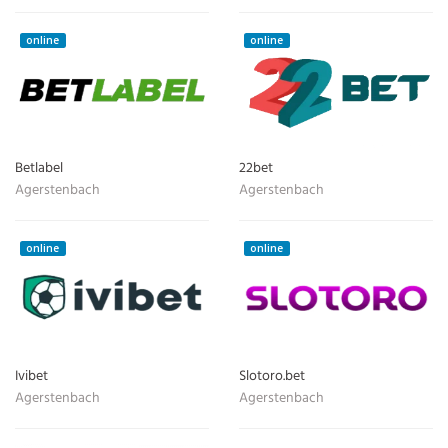
online
online
Betlabel
22bet
Agerstenbach
Agerstenbach
online
online
Ivibet
Slotoro.bet
Agerstenbach
Agerstenbach