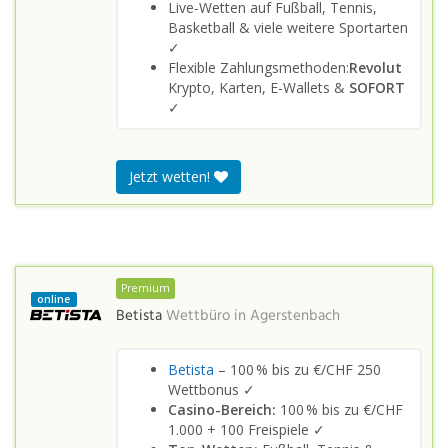
Live-Wetten auf Fußball, Tennis,
Basketball & viele weitere Sportarten
✓
Flexible Zahlungsmethoden:
Revolut
Krypto, Karten, E-Wallets &
SOFORT
✓
Jetzt wetten!
Premium
online
Betista
Wettbüro in
Agerstenbach
Betista
– 100 % bis zu €/CHF 250
Wettbonus ✓
Casino-Bereich:
100 % bis zu €/CHF
1.000 + 100 Freispiele ✓