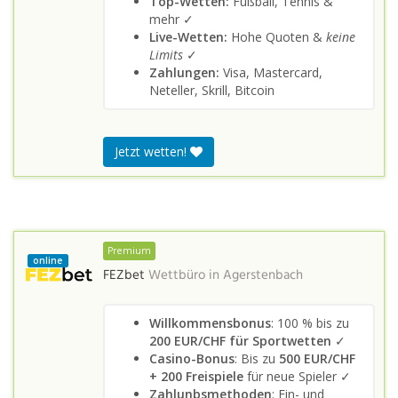
Top-Wetten:
Fußball, Tennis &
mehr ✓
Live-Wetten:
Hohe Quoten &
keine
Limits
✓
Zahlungen:
Visa, Mastercard,
Neteller, Skrill, Bitcoin
Jetzt wetten!
Premium
online
FEZbet
Wettbüro in
Agerstenbach
Willkommensbonus
: 100 % bis zu
200 EUR/CHF für Sportwetten
✓
Casino-Bonus
: Bis zu
500 EUR/CHF
+ 200 Freispiele
für neue Spieler ✓
Zahlunbsmethoden
: Ein- und