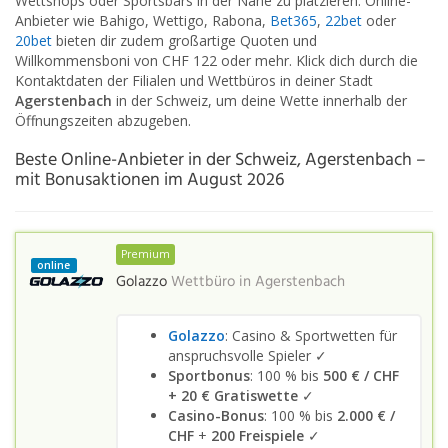
Wettshops oder Sportsbars in der Nähe zu platzieren. Online-
Anbieter wie Bahigo, Wettigo, Rabona,
Bet365
,
22bet
oder
20bet
bieten dir zudem großartige Quoten und
Willkommensboni von CHF 122 oder mehr. Klick dich durch die
Kontaktdaten der Filialen und Wettbüros in deiner Stadt
Agerstenbach
in der Schweiz, um deine Wette innerhalb der
Öffnungszeiten abzugeben.
Beste Online-Anbieter in der Schweiz, Agerstenbach –
mit Bonusaktionen im August 2026
Premium
online
Golazzo
Wettbüro in
Agerstenbach
Golazzo
: Casino & Sportwetten für
anspruchsvolle Spieler ✓
Sportbonus
: 100 % bis
500
€ / CHF
+
20 € Gratiswette
✓
Casino-Bonus
: 100 % bis
2.000
€ /
CHF
+
200 Freispiele
✓