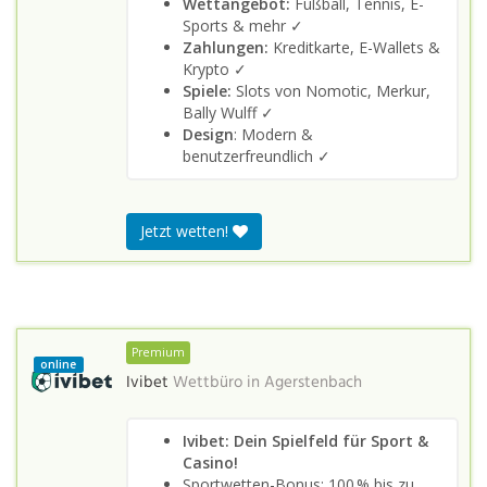
Wettangebot:
Fußball, Tennis, E-
Sports & mehr ✓
Zahlungen:
Kreditkarte, E-Wallets &
Krypto ✓
Spiele:
Slots von Nomotic, Merkur,
Bally Wulff ✓
Design
: Modern &
benutzerfreundlich ✓
Jetzt wetten!
Premium
online
Ivibet
Wettbüro in
Agerstenbach
Ivibet: Dein Spielfeld für Sport &
Casino!
Sportwetten-Bonus: 100 % bis zu