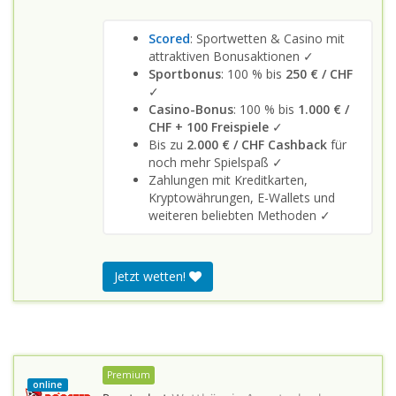
Scored
: Sportwetten & Casino mit
attraktiven Bonusaktionen ✓
Sportbonus
: 100 % bis
250 € / CHF
✓
Casino-Bonus
: 100 % bis
1.000 € /
CHF + 100 Freispiele
✓
Bis zu
2.000 € / CHF Cashback
für
noch mehr Spielspaß ✓
Zahlungen mit Kreditkarten,
Kryptowährungen, E-Wallets und
weiteren beliebten Methoden ✓
Jetzt wetten!
Premium
online