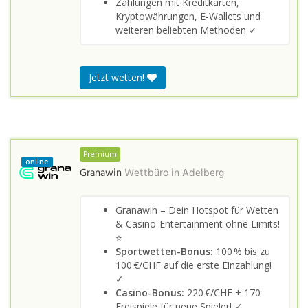
Zahlungen mit Kreditkarten,
Kryptowährungen, E-Wallets und
weiteren beliebten Methoden ✓
Jetzt wetten!
Premium
online
Granawin
Wettbüro in
Adelberg
Granawin – Dein Hotspot für Wetten
& Casino-Entertainment ohne Limits!
⭐
Sportwetten-Bonus:
100 % bis zu
100 €/CHF auf die erste Einzahlung!
✓
Casino-Bonus:
220 €/CHF + 170
Freispiele für neue Spieler! ✓