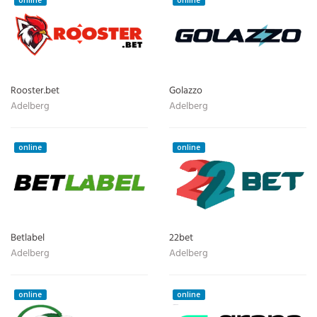
online
online
Rooster.bet
Golazzo
Adelberg
Adelberg
online
online
Betlabel
22bet
Adelberg
Adelberg
online
online