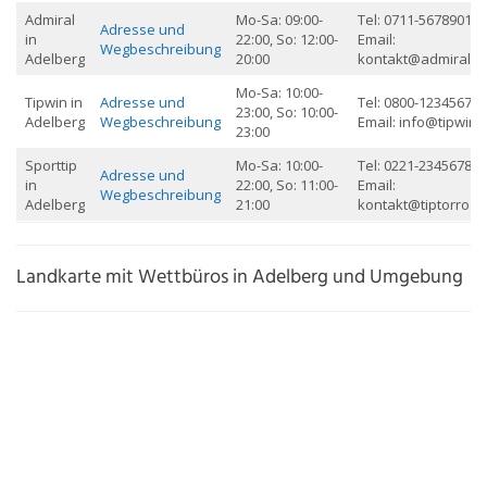
Admiral
Mo-Sa: 09:00-
Tel: 0711-56789012,
Adresse und
in
22:00, So: 12:00-
Email:
Wegbeschreibung
Adelberg
20:00
kontakt@admiral.c
Mo-Sa: 10:00-
Tipwin in
Adresse und
Tel: 0800-1234567,
23:00, So: 10:00-
Adelberg
Wegbeschreibung
Email: info@tipwin.
23:00
Sporttip
Mo-Sa: 10:00-
Tel: 0221-2345678,
Adresse und
in
22:00, So: 11:00-
Email:
Wegbeschreibung
Adelberg
21:00
kontakt@tiptorro.c
Landkarte mit Wettbüros in Adelberg und Umgebung