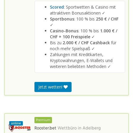
Scored
: Sportwetten & Casino mit
attraktiven Bonusaktionen ✓
Sportbonus
: 100 % bis
250 € / CHF
✓
Casino-Bonus
: 100 % bis
1.000 € /
CHF + 100 Freispiele
✓
Bis zu
2.000 € / CHF Cashback
für
noch mehr Spielspaß ✓
Zahlungen mit Kreditkarten,
Kryptowährungen, E-Wallets und
weiteren beliebten Methoden ✓
Jetzt wetten!
Premium
online
Rooster.bet
Wettbüro in
Adelberg