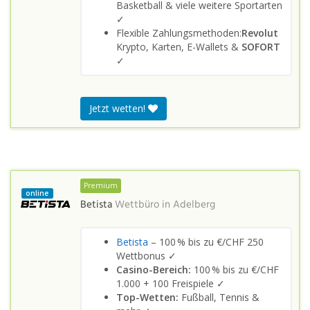
Basketball & viele weitere Sportarten
✓
Flexible Zahlungsmethoden:
Revolut
Krypto, Karten, E-Wallets &
SOFORT
✓
Jetzt wetten!
Premium
online
Betista
Wettbüro in
Adelberg
Betista
– 100 % bis zu €/CHF 250
Wettbonus ✓
Casino-Bereich:
100 % bis zu €/CHF
1.000 + 100 Freispiele ✓
Top-Wetten:
Fußball, Tennis &