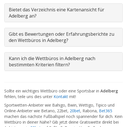
Bietet das Verzeichnis eine Kartenansicht für
Adelberg an?
Gibt es Bewertungen oder Erfahrungsberichte zu
den Wettbüros in Adelberg?
Kann ich die Wettbüros in Adelberg nach
bestimmten Kriterien filtern?
Sollte ein wichtiges Wettbüro oder eine Sportsbar in
Adelberg
fehlen, teile uns dies unter
Kontakt
mit!
Sportwetten-Anbieter wie Bahigo, Bwin, Wettigo, Tipico und
Online-Anbieter wie Betano, 22bet,
20bet
, Rabona,
Bet365
machen das nächste Fußballspiel noch spannender für dich. Kein
Wettbüro in deiner Nähe? Gib jetzt deine Gratiswette direkt bei