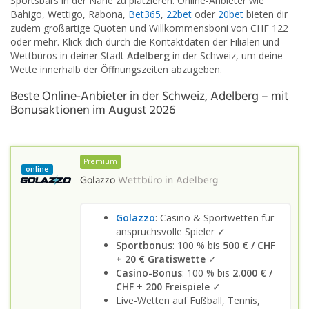
Sportsbars in der Nähe zu platzieren. Online-Anbieter wie
Bahigo, Wettigo, Rabona,
Bet365
,
22bet
oder
20bet
bieten dir
zudem großartige Quoten und Willkommensboni von CHF 122
oder mehr. Klick dich durch die Kontaktdaten der Filialen und
Wettbüros in deiner Stadt
Adelberg
in der Schweiz, um deine
Wette innerhalb der Öffnungszeiten abzugeben.
Beste Online-Anbieter in der Schweiz, Adelberg – mit
Bonusaktionen im August 2026
Premium
online
Golazzo
Wettbüro in
Adelberg
Golazzo
: Casino & Sportwetten für
anspruchsvolle Spieler ✓
Sportbonus
: 100 % bis
500
€ / CHF
+
20 € Gratiswette
✓
Casino-Bonus
: 100 % bis
2.000
€ /
CHF
+
200 Freispiele
✓
Live-Wetten auf Fußball, Tennis,