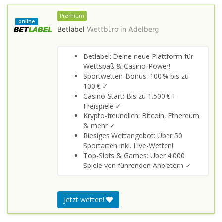
Premium
online
Betlabel
Wettbüro in
Adelberg
Betlabel: Deine neue Plattform für
Wettspaß & Casino-Power!
Sportwetten-Bonus: 100 % bis zu
100 € ✓
Casino-Start: Bis zu 1.500 € +
Freispiele ✓
Krypto-freundlich: Bitcoin, Ethereum
& mehr ✓
Riesiges Wettangebot: Über 50
Sportarten inkl. Live-Wetten!
Top-Slots & Games: Über 4.000
Spiele von führenden Anbietern ✓
Jetzt wetten!