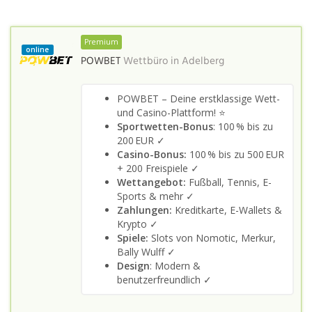
Premium
online
POWBET
Wettbüro in
Adelberg
POWBET – Deine erstklassige Wett-
und Casino-Plattform! ⭐
Sportwetten-Bonus
: 100 % bis zu
200 EUR ✓
Casino-Bonus:
100 % bis zu 500 EUR
+ 200 Freispiele ✓
Wettangebot:
Fußball, Tennis, E-
Sports & mehr ✓
Zahlungen:
Kreditkarte, E-Wallets &
Krypto ✓
Spiele:
Slots von Nomotic, Merkur,
Bally Wulff ✓
Design
: Modern &
benutzerfreundlich ✓