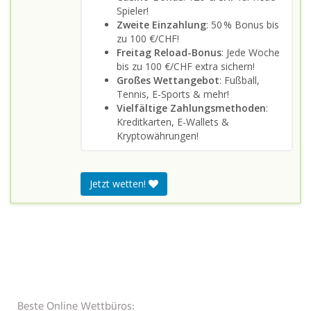
Spieler!
Zweite Einzahlung
: 50 % Bonus bis
zu 100 €/CHF!
Freitag Reload-Bonus
: Jede Woche
bis zu 100 €/CHF extra sichern!
Großes Wettangebot
: Fußball,
Tennis, E-Sports & mehr!
Vielfältige Zahlungsmethoden
:
Kreditkarten, E-Wallets &
Kryptowährungen!
Jetzt wetten!
Beste Online Wettbüros: