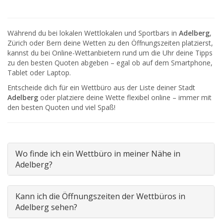
Während du bei lokalen Wettlokalen und Sportbars in
Adelberg
,
Zürich oder Bern deine Wetten zu den Öffnungszeiten platzierst,
kannst du bei Online-Wettanbietern rund um die Uhr deine Tipps
zu den besten Quoten abgeben – egal ob auf dem Smartphone,
Tablet oder Laptop.
Entscheide dich für ein Wettbüro aus der Liste deiner Stadt
Adelberg
oder platziere deine Wette flexibel online – immer mit
den besten Quoten und viel Spaß!
Wo finde ich ein Wettbüro in meiner Nähe in
Adelberg?
Kann ich die Öffnungszeiten der Wettbüros in
Adelberg sehen?