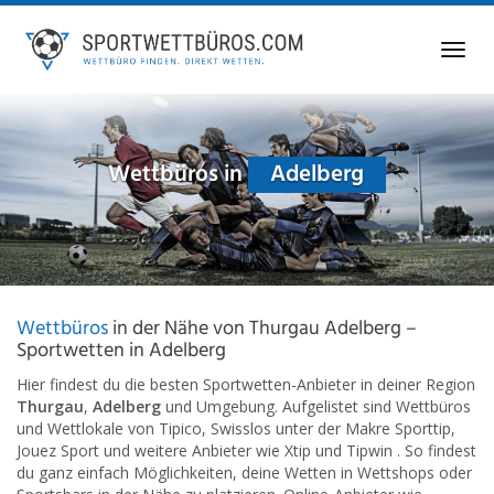
Skip
to
Toggl
main
navig
content
Wettbüros in
Adelberg
Wettbüros
in der Nähe von Thurgau Adelberg –
Sportwetten in Adelberg
Hier findest du die besten Sportwetten-Anbieter in deiner Region
Thurgau
,
Adelberg
und Umgebung. Aufgelistet sind Wettbüros
und Wettlokale von Tipico, Swisslos unter der Makre Sporttip,
Jouez Sport und weitere Anbieter wie Xtip und Tipwin . So findest
du ganz einfach Möglichkeiten, deine Wetten in Wettshops oder