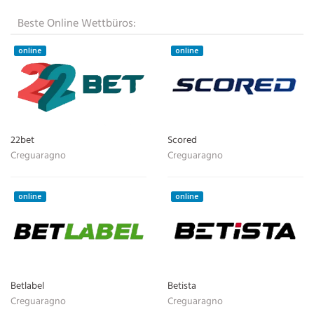
Beste Online Wettbüros:
online
online
22bet
Scored
Creguaragno
Creguaragno
online
online
Betlabel
Betista
Creguaragno
Creguaragno