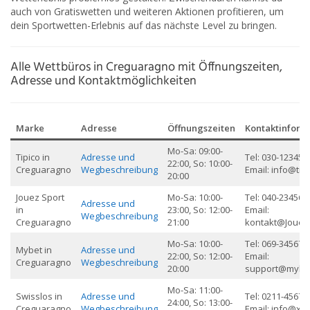
auch von Gratiswetten und weiteren Aktionen profitieren, um
dein Sportwetten-Erlebnis auf das nächste Level zu bringen.
Alle Wettbüros in Creguaragno mit Öffnungszeiten,
Adresse und Kontaktmöglichkeiten
Marke
Adresse
Öffnungszeiten
Kontaktinform
Mo-Sa: 09:00-
Tipico in
Adresse und
Tel: 030-123456
22:00, So: 10:00-
Creguaragno
Wegbeschreibung
Email: info@tipi
20:00
Jouez Sport
Mo-Sa: 10:00-
Tel: 040-234567
Adresse und
in
23:00, So: 12:00-
Email:
Wegbeschreibung
Creguaragno
21:00
kontakt@Jouez
Mo-Sa: 10:00-
Tel: 069-345678
Mybet in
Adresse und
22:00, So: 12:00-
Email:
Creguaragno
Wegbeschreibung
20:00
support@mybet
Mo-Sa: 11:00-
Swisslos in
Adresse und
Tel: 0211-45678
24:00, So: 13:00-
Creguaragno
Wegbeschreibung
Email: info@xti