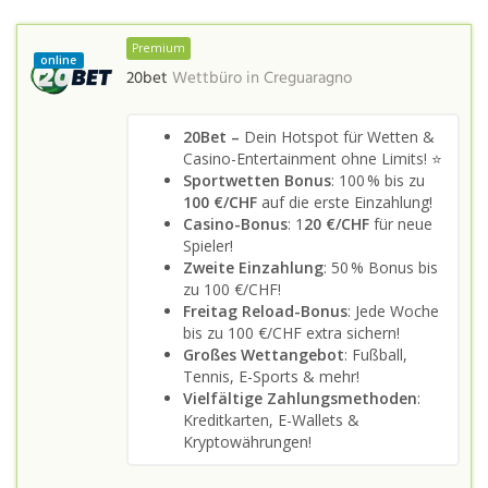
Premium
online
20bet
Wettbüro in
Creguaragno
20Bet –
Dein Hotspot für Wetten &
Casino-Entertainment ohne Limits! ⭐
Sportwetten Bonus
: 100 % bis zu
100 €/CHF
auf die erste Einzahlung!
Casino-Bonus
: 1
20 €/CHF
für neue
Spieler!
Zweite Einzahlung
: 50 % Bonus bis
zu 100 €/CHF!
Freitag Reload-Bonus
: Jede Woche
bis zu 100 €/CHF extra sichern!
Großes Wettangebot
: Fußball,
Tennis, E-Sports & mehr!
Vielfältige Zahlungsmethoden
:
Kreditkarten, E-Wallets &
Kryptowährungen!