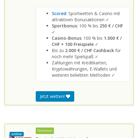
Scored
: Sportwetten & Casino mit
attraktiven Bonusaktionen ✓
Sportbonus
: 100 % bis
250 € / CHF
✓
Casino-Bonus
: 100 % bis
1.000 € /
CHF + 100 Freispiele
✓
Bis zu
2.000 € / CHF Cashback
für
noch mehr Spielspaß ✓
Zahlungen mit Kreditkarten,
Kryptowährungen, E-Wallets und
weiteren beliebten Methoden ✓
Jetzt wetten!
Premium
online