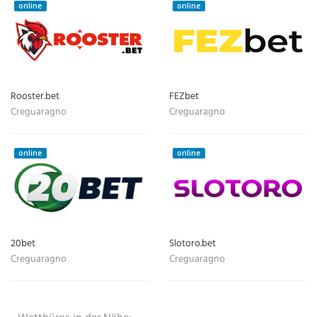
online
online
Rooster.bet
FEZbet
Creguaragno
Creguaragno
online
online
20bet
Slotoro.bet
Creguaragno
Creguaragno