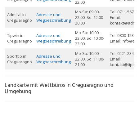
22:00
Mo-Sa: 09:00-
Tel: 0711-56789
Admiral in
Adresse und
22:00, So: 12:00-
Email:
Creguaragno
Wegbeschreibung
20:00
kontakt@admira
Mo-Sa: 10:00-
Tipwin in
Adresse und
Tel: 0800-12345
23:00, So: 10:00-
Creguaragno
Wegbeschreibung
Email: info@tip
23:00
Mo-Sa: 10:00-
Tel: 0221-23456
Sporttip in
Adresse und
22:00, So: 11:00-
Email:
Creguaragno
Wegbeschreibung
21:00
kontakt@tiptor
Landkarte mit Wettbüros in Creguaragno und
Umgebung