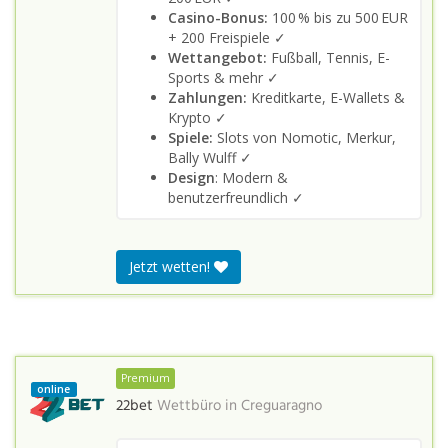
Casino-Bonus:
100 % bis zu 500 EUR
+ 200 Freispiele ✓
Wettangebot:
Fußball, Tennis, E-
Sports & mehr ✓
Zahlungen:
Kreditkarte, E-Wallets &
Krypto ✓
Spiele:
Slots von Nomotic, Merkur,
Bally Wulff ✓
Design
: Modern &
benutzerfreundlich ✓
Jetzt wetten!
Premium
online
22bet
Wettbüro in
Creguaragno