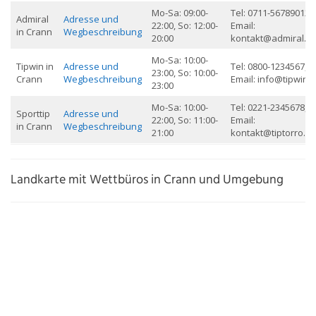
Mo-Sa: 09:00-
Tel: 0711-56789012,
Admiral
Adresse und
22:00, So: 12:00-
Email:
in Crann
Wegbeschreibung
20:00
kontakt@admiral.ch
Mo-Sa: 10:00-
Tipwin in
Adresse und
Tel: 0800-1234567,
23:00, So: 10:00-
Crann
Wegbeschreibung
Email: info@tipwin.c
23:00
Mo-Sa: 10:00-
Tel: 0221-2345678,
Sporttip
Adresse und
22:00, So: 11:00-
Email:
in Crann
Wegbeschreibung
21:00
kontakt@tiptorro.ch
Landkarte mit Wettbüros in Crann und Umgebung