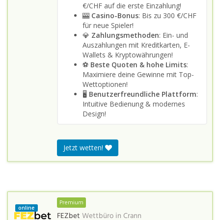
€/CHF auf die erste Einzahlung!
🎰
Casino-Bonus
: Bis zu 300 €/CHF
für neue Spieler!
💎
Zahlungsmethoden
: Ein- und
Auszahlungen mit Kreditkarten, E-
Wallets & Kryptowährungen!
⚽
Beste Quoten & hohe Limits
:
Maximiere deine Gewinne mit Top-
Wettoptionen!
🖥️
Benutzerfreundliche Plattform
:
Intuitive Bedienung & modernes
Design!
Jetzt wetten!
Premium
online
FEZbet
Wettbüro in
Crann