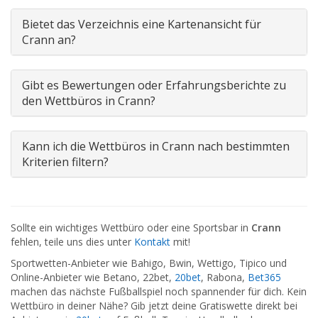
Bietet das Verzeichnis eine Kartenansicht für
Crann an?
Gibt es Bewertungen oder Erfahrungsberichte zu
den Wettbüros in Crann?
Kann ich die Wettbüros in Crann nach bestimmten
Kriterien filtern?
Sollte ein wichtiges Wettbüro oder eine Sportsbar in
Crann
fehlen, teile uns dies unter
Kontakt
mit!
Sportwetten-Anbieter wie Bahigo, Bwin, Wettigo, Tipico und
Online-Anbieter wie Betano, 22bet,
20bet
, Rabona,
Bet365
machen das nächste Fußballspiel noch spannender für dich. Kein
Wettbüro in deiner Nähe? Gib jetzt deine Gratiswette direkt bei