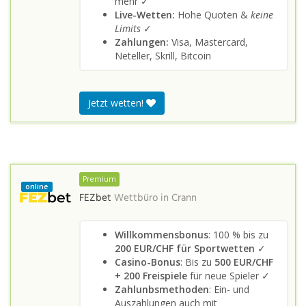
mehr ✓
Live-Wetten:
Hohe Quoten &
keine
Limits
✓
Zahlungen:
Visa, Mastercard,
Neteller, Skrill, Bitcoin
Jetzt wetten!
Premium
online
FEZbet
Wettbüro in
Crann
Willkommensbonus
: 100 % bis zu
200 EUR/CHF für Sportwetten
✓
Casino-Bonus
: Bis zu
500 EUR/CHF
+ 200 Freispiele
für neue Spieler ✓
Zahlunbsmethoden
: Ein- und
Auszahlungen auch mit