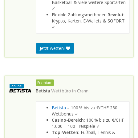
Basketball & viele weitere Sportarten
✓
Flexible Zahlungsmethoden:
Revolut
Krypto, Karten, E-Wallets &
SOFORT
✓
Jetzt wetten!
Premium
online
Betista
Wettbüro in
Crann
Betista
– 100 % bis zu €/CHF 250
Wettbonus ✓
Casino-Bereich:
100 % bis zu €/CHF
1.000 + 100 Freispiele ✓
Top-Wetten:
Fußball, Tennis &