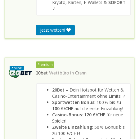
Krypto, Karten, E-Wallets &
SOFORT
✓
Jetzt wetten!
Premium
online
20bet
Wettbüro in
Crann
20Bet –
Dein Hotspot für Wetten &
Casino-Entertainment ohne Limits! ⭐
Sportwetten Bonus
: 100 % bis zu
100 €/CHF
auf die erste Einzahlung!
Casino-Bonus
: 1
20 €/CHF
für neue
Spieler!
Zweite Einzahlung
: 50 % Bonus bis
zu 100 €/CHF!