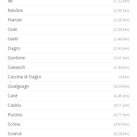
Iet
(1.22 km)
Rasóira
(2.05 km)
Pianzei
(2.25 km)
Ciüéi
(2.36 km)
Garéi
(2.46 km)
Dagro
(2.93 km)
Gordone
(3.01 km)
Ciavasch
(3.46 km)
Cascina di Dagro
(4 km)
Qualguagn
(4.29 km)
Canè
(4.45 km)
Caslóu
(4.71 km)
Puzzöu
(4.71 km)
Scòna
(4.97 km)
Sciarcè
(6.28 km)