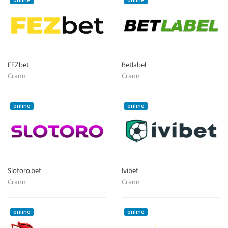
online
online
FEZbet
Betlabel
Crann
Crann
online
online
Slotoro.bet
Ivibet
Crann
Crann
online
online