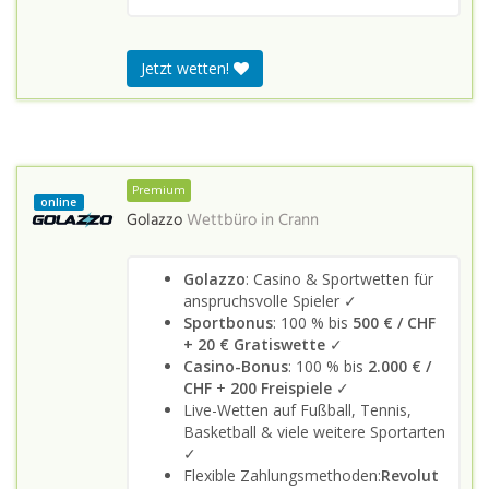
Jetzt wetten!
Premium
online
Golazzo
Wettbüro in
Crann
Golazzo
: Casino & Sportwetten für
anspruchsvolle Spieler ✓
Sportbonus
: 100 % bis
500
€ / CHF
+
20 € Gratiswette
✓
Casino-Bonus
: 100 % bis
2.000
€ /
CHF
+
200 Freispiele
✓
Live-Wetten auf Fußball, Tennis,
Basketball & viele weitere Sportarten
✓
Flexible Zahlungsmethoden:
Revolut