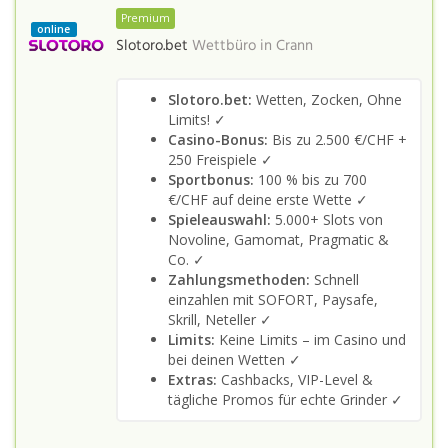
Premium
online
Slotoro.bet
Wettbüro in
Crann
Slotoro.bet:
Wetten, Zocken, Ohne
Limits! ✓
Casino-Bonus:
Bis zu 2.500 €/CHF +
250 Freispiele ✓
Sportbonus:
100 % bis zu 700
€/CHF auf deine erste Wette ✓
Spieleauswahl:
5.000+ Slots von
Novoline, Gamomat, Pragmatic &
Co. ✓
Zahlungsmethoden:
Schnell
einzahlen mit SOFORT, Paysafe,
Skrill, Neteller ✓
Limits:
Keine Limits – im Casino und
bei deinen Wetten ✓
Extras:
Cashbacks, VIP-Level &
tägliche Promos für echte Grinder ✓