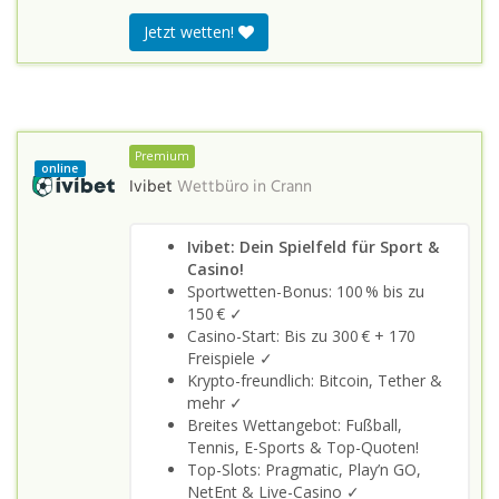
Jetzt wetten!
Premium
online
Ivibet
Wettbüro in
Crann
Ivibet: Dein Spielfeld für Sport &
Casino!
Sportwetten-Bonus: 100 % bis zu
150 € ✓
Casino-Start: Bis zu 300 € + 170
Freispiele ✓
Krypto-freundlich: Bitcoin, Tether &
mehr ✓
Breites Wettangebot: Fußball,
Tennis, E-Sports & Top-Quoten!
Top-Slots: Pragmatic, Play’n GO,
NetEnt & Live-Casino ✓