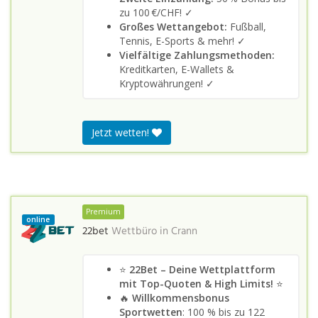
zu 100 €/CHF! ✓
Großes Wettangebot:
Fußball,
Tennis, E-Sports & mehr! ✓
Vielfältige Zahlungsmethoden:
Kreditkarten, E-Wallets &
Kryptowährungen! ✓
Jetzt wetten!
Premium
online
22bet
Wettbüro in
Crann
⭐
22Bet – Deine Wettplattform
mit Top-Quoten & High Limits!
⭐
🔥
Willkommensbonus
Sportwetten
: 100 % bis zu 122