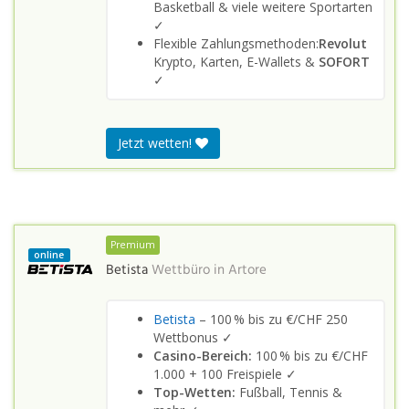
Basketball & viele weitere Sportarten
✓
Flexible Zahlungsmethoden:
Revolut
Krypto, Karten, E-Wallets &
SOFORT
✓
Jetzt wetten!
Premium
online
Betista
Wettbüro in
Artore
Betista
– 100 % bis zu €/CHF 250
Wettbonus ✓
Casino-Bereich:
100 % bis zu €/CHF
1.000 + 100 Freispiele ✓
Top-Wetten:
Fußball, Tennis &