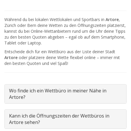
Während du bei lokalen Wettlokalen und Sportbars in
Artore
,
Zürich oder Bern deine Wetten zu den Öffnungszeiten platzierst,
kannst du bei Online-Wettanbietern rund um die Uhr deine Tipps
zu den besten Quoten abgeben – egal ob auf dem Smartphone,
Tablet oder Laptop.
Entscheide dich für ein Wettbüro aus der Liste deiner Stadt
Artore
oder platziere deine Wette flexibel online – immer mit
den besten Quoten und viel Spaß!
Wo finde ich ein Wettbüro in meiner Nähe in
Artore?
Kann ich die Öffnungszeiten der Wettbüros in
Artore sehen?