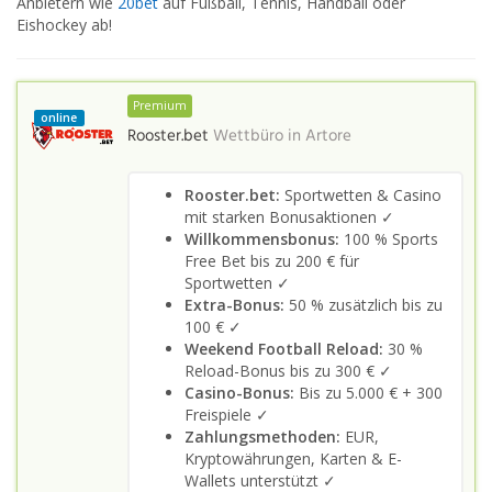
Anbietern wie
20bet
auf Fußball, Tennis, Handball oder
Eishockey ab!
Premium
online
Rooster.bet
Wettbüro in
Artore
Rooster.bet:
Sportwetten & Casino
mit starken Bonusaktionen ✓
Willkommensbonus:
100 % Sports
Free Bet bis zu 200 € für
Sportwetten ✓
Extra-Bonus:
50 % zusätzlich bis zu
100 € ✓
Weekend Football Reload:
30 %
Reload-Bonus bis zu 300 € ✓
Casino-Bonus:
Bis zu 5.000 € + 300
Freispiele ✓
Zahlungsmethoden:
EUR,
Kryptowährungen, Karten & E-
Wallets unterstützt ✓