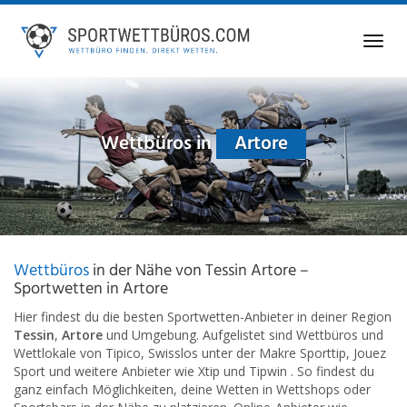
Skip
to
Toggl
main
navig
content
Wettbüros in
Artore
Wettbüros
in der Nähe von Tessin Artore –
Sportwetten in Artore
Hier findest du die besten Sportwetten-Anbieter in deiner Region
Tessin
,
Artore
und Umgebung. Aufgelistet sind Wettbüros und
Wettlokale von Tipico, Swisslos unter der Makre Sporttip, Jouez
Sport und weitere Anbieter wie Xtip und Tipwin . So findest du
ganz einfach Möglichkeiten, deine Wetten in Wettshops oder