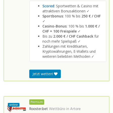
Scored
: Sportwetten & Casino mit
attraktiven Bonusaktionen ✓
Sportbonus
: 100 % bis
250 € / CHF
✓
Casino-Bonus
: 100 % bis
1.000 € /
CHF + 100 Freispiele
✓
Bis zu
2.000 € / CHF Cashback
für
noch mehr Spielspaß ✓
Zahlungen mit Kreditkarten,
Kryptowährungen, E-Wallets und
weiteren beliebten Methoden ✓
Jetzt wetten!
Premium
online
Rooster.bet
Wettbüro in
Artore