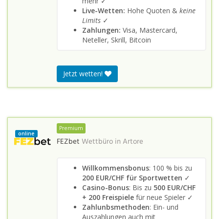
mehr ✓
Live-Wetten:
Hohe Quoten &
keine
Limits
✓
Zahlungen:
Visa, Mastercard,
Neteller, Skrill, Bitcoin
Jetzt wetten!
Premium
online
FEZbet
Wettbüro in
Artore
Willkommensbonus
: 100 % bis zu
200 EUR/CHF für Sportwetten
✓
Casino-Bonus
: Bis zu
500 EUR/CHF
+ 200 Freispiele
für neue Spieler ✓
Zahlunbsmethoden
: Ein- und
Auszahlungen auch mit