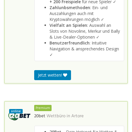
+ 200 Freispiele
für neue Spieler ✓
Zahlunbsmethoden
: Ein- und
Auszahlungen auch mit
Kryptowährungen möglich ✓
Vielfalt an Spielen
: Auswahl an
Slots von Novoline, Merkur und Bally
& Live-Dealer-Optionen ✓
Benutzerfreundlich
: Intuitive
Navigation & ansprechendes Design
✓
Jetzt wetten!
Premium
online
20bet
Wettbüro in
Artore
20Bet –
Dein Hotspot für Wetten &