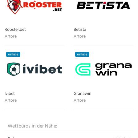
Rooster.bet
Betista
Artore
Artore
online
online
Ivibet
Granawin
Artore
Artore
Wettbüros in der Nähe: