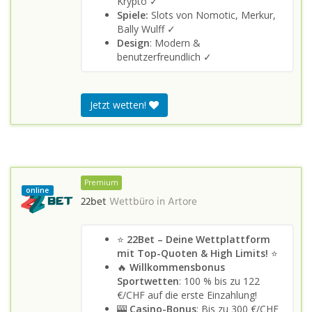
Krypto ✓
Spiele:
Slots von Nomotic, Merkur,
Bally Wulff ✓
Design
: Modern &
benutzerfreundlich ✓
Jetzt wetten!
Premium
online
22bet
Wettbüro in
Artore
⭐
22Bet – Deine Wettplattform
mit Top-Quoten & High Limits!
⭐
🔥
Willkommensbonus
Sportwetten
: 100 % bis zu 122
€/CHF auf die erste Einzahlung!
🎰
Casino-Bonus
: Bis zu 300 €/CHF