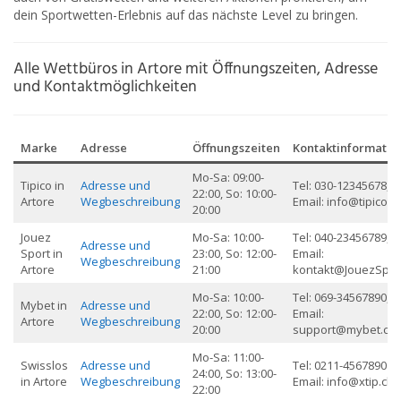
dein Sportwetten-Erlebnis auf das nächste Level zu bringen.
Alle Wettbüros in Artore mit Öffnungszeiten, Adresse
und Kontaktmöglichkeiten
Marke
Adresse
Öffnungszeiten
Kontaktinformatio
Mo-Sa: 09:00-
Tipico in
Adresse und
Tel: 030-12345678,
22:00, So: 10:00-
Artore
Wegbeschreibung
Email: info@tipico.c
20:00
Jouez
Mo-Sa: 10:00-
Tel: 040-23456789,
Adresse und
Sport in
23:00, So: 12:00-
Email:
Wegbeschreibung
Artore
21:00
kontakt@JouezSpor
Mo-Sa: 10:00-
Tel: 069-34567890,
Mybet in
Adresse und
22:00, So: 12:00-
Email:
Artore
Wegbeschreibung
20:00
support@mybet.ch
Mo-Sa: 11:00-
Swisslos
Adresse und
Tel: 0211-45678901,
24:00, So: 13:00-
in Artore
Wegbeschreibung
Email: info@xtip.ch
22:00