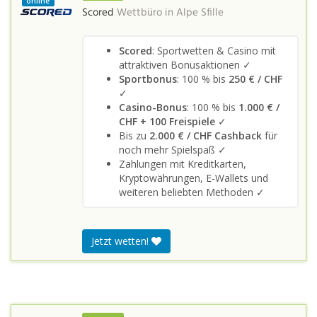
online
Scored
Wettbüro in
Alpe Sfille
Scored
: Sportwetten & Casino mit
attraktiven Bonusaktionen ✓
Sportbonus
: 100 % bis
250 € / CHF
✓
Casino-Bonus
: 100 % bis
1.000 € /
CHF + 100 Freispiele
✓
Bis zu
2.000 € / CHF Cashback
für
noch mehr Spielspaß ✓
Zahlungen mit Kreditkarten,
Kryptowährungen, E-Wallets und
weiteren beliebten Methoden ✓
Jetzt wetten!