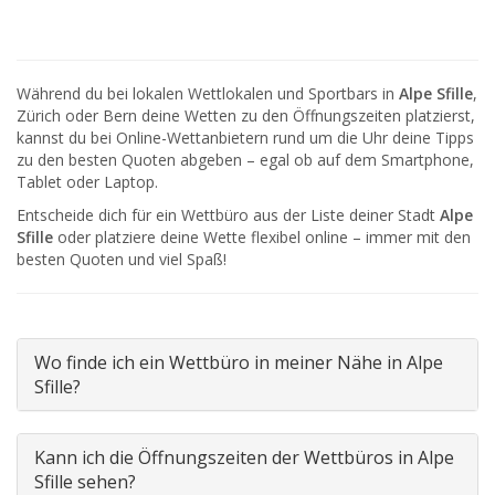
Während du bei lokalen Wettlokalen und Sportbars in
Alpe Sfille
,
Zürich oder Bern deine Wetten zu den Öffnungszeiten platzierst,
kannst du bei Online-Wettanbietern rund um die Uhr deine Tipps
zu den besten Quoten abgeben – egal ob auf dem Smartphone,
Tablet oder Laptop.
Entscheide dich für ein Wettbüro aus der Liste deiner Stadt
Alpe
Sfille
oder platziere deine Wette flexibel online – immer mit den
besten Quoten und viel Spaß!
Wo finde ich ein Wettbüro in meiner Nähe in Alpe
Sfille?
Kann ich die Öffnungszeiten der Wettbüros in Alpe
Sfille sehen?