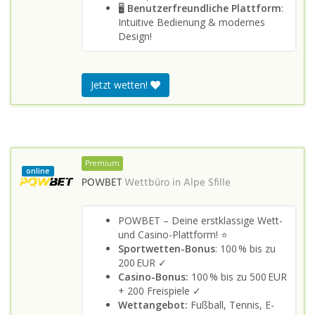
🖥️
Benutzerfreundliche Plattform
:
Intuitive Bedienung & modernes
Design!
Jetzt wetten!
Premium
online
POWBET
Wettbüro in
Alpe Sfille
POWBET – Deine erstklassige Wett-
und Casino-Plattform! ⭐
Sportwetten-Bonus
: 100 % bis zu
200 EUR ✓
Casino-Bonus:
100 % bis zu 500 EUR
+ 200 Freispiele ✓
Wettangebot:
Fußball, Tennis, E-