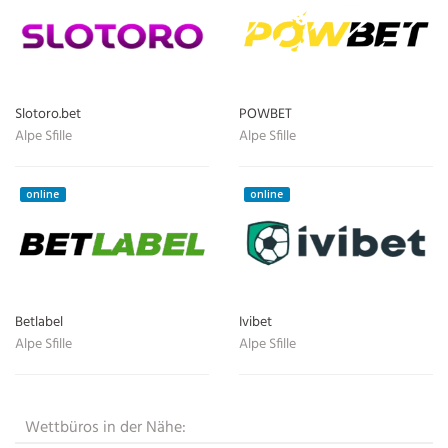
Slotoro.bet
POWBET
Alpe Sfille
Alpe Sfille
online
online
Betlabel
Ivibet
Alpe Sfille
Alpe Sfille
Wettbüros in der Nähe: