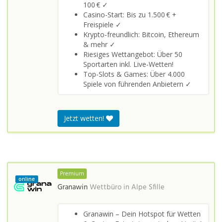
100 € ✓
Casino-Start: Bis zu 1.500 € +
Freispiele ✓
Krypto-freundlich: Bitcoin, Ethereum
& mehr ✓
Riesiges Wettangebot: Über 50
Sportarten inkl. Live-Wetten!
Top-Slots & Games: Über 4.000
Spiele von führenden Anbietern ✓
Jetzt wetten!
Premium
online
Granawin
Wettbüro in
Alpe Sfille
Granawin – Dein Hotspot für Wetten