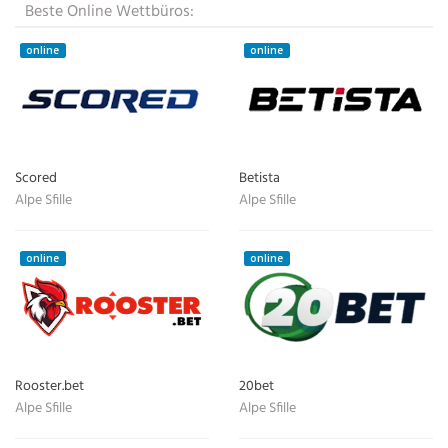
Beste Online Wettbüros:
online
online
Scored
Betista
Alpe Sfille
Alpe Sfille
online
online
Rooster.bet
20bet
Alpe Sfille
Alpe Sfille