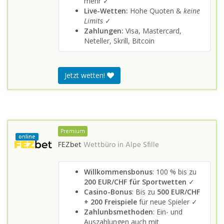
mehr ✓
Live-Wetten:
Hohe Quoten &
keine
Limits
✓
Zahlungen:
Visa, Mastercard,
Neteller, Skrill, Bitcoin
Jetzt wetten!
Premium
online
FEZbet
Wettbüro in
Alpe Sfille
Willkommensbonus
: 100 % bis zu
200 EUR/CHF für Sportwetten
✓
Casino-Bonus
: Bis zu
500 EUR/CHF
+ 200 Freispiele
für neue Spieler ✓
Zahlunbsmethoden
: Ein- und
Auszahlungen auch mit