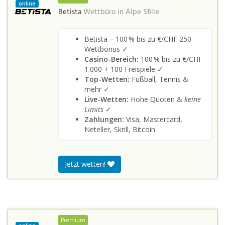
online
Betista
Wettbüro in
Alpe Sfille
Betista – 100 % bis zu €/CHF 250
Wettbonus ✓
Casino-Bereich:
100 % bis zu €/CHF
1.000 + 100 Freispiele ✓
Top-Wetten:
Fußball, Tennis &
mehr ✓
Live-Wetten:
Hohe Quoten &
keine
Limits
✓
Zahlungen:
Visa, Mastercard,
Neteller, Skrill, Bitcoin
Jetzt wetten!
Premium