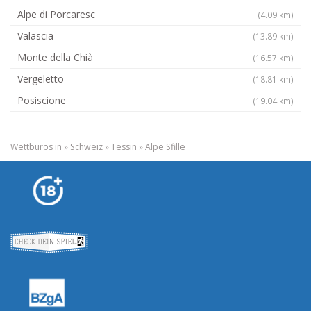
Alpe di Porcaresc
(4.09 km)
Valascia
(13.89 km)
Monte della Chià
(16.57 km)
Vergeletto
(18.81 km)
Posiscione
(19.04 km)
Wettbüros in
»
Schweiz
»
Tessin
»
Alpe Sfille