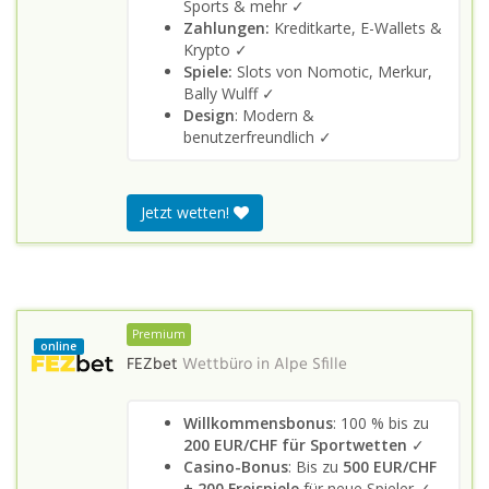
Sports & mehr ✓
Zahlungen:
Kreditkarte, E-Wallets &
Krypto ✓
Spiele:
Slots von Nomotic, Merkur,
Bally Wulff ✓
Design
: Modern &
benutzerfreundlich ✓
Jetzt wetten!
Premium
online
FEZbet
Wettbüro in
Alpe Sfille
Willkommensbonus
: 100 % bis zu
200 EUR/CHF für Sportwetten
✓
Casino-Bonus
: Bis zu
500 EUR/CHF
+ 200 Freispiele
für neue Spieler ✓