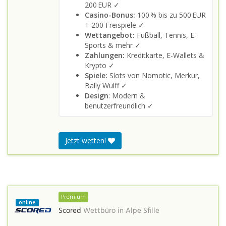
200 EUR ✓
Casino-Bonus:
100 % bis zu 500 EUR
+ 200 Freispiele ✓
Wettangebot:
Fußball, Tennis, E-
Sports & mehr ✓
Zahlungen:
Kreditkarte, E-Wallets &
Krypto ✓
Spiele:
Slots von Nomotic, Merkur,
Bally Wulff ✓
Design
: Modern &
benutzerfreundlich ✓
Jetzt wetten!
Premium
online
Scored
Wettbüro in
Alpe Sfille