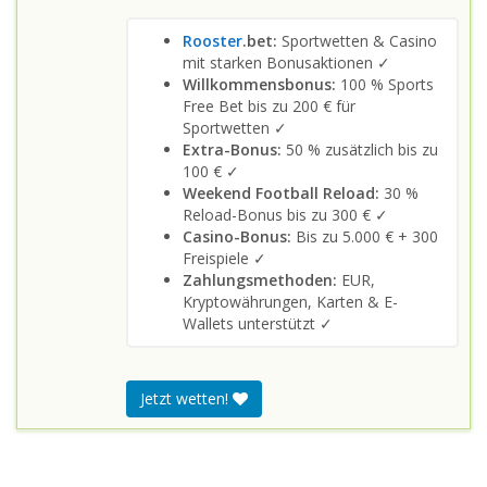
Rooster
.bet:
Sportwetten & Casino
mit starken Bonusaktionen ✓
Willkommensbonus:
100 % Sports
Free Bet bis zu 200 € für
Sportwetten ✓
Extra-Bonus:
50 % zusätzlich bis zu
100 € ✓
Weekend Football Reload:
30 %
Reload-Bonus bis zu 300 € ✓
Casino-Bonus:
Bis zu 5.000 € + 300
Freispiele ✓
Zahlungsmethoden:
EUR,
Kryptowährungen, Karten & E-
Wallets unterstützt ✓
Jetzt wetten!