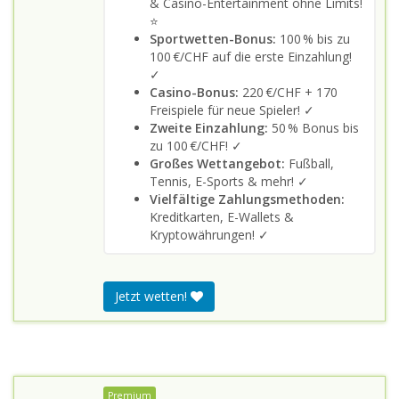
& Casino-Entertainment ohne Limits!
⭐
Sportwetten-Bonus:
100 % bis zu
100 €/CHF auf die erste Einzahlung!
✓
Casino-Bonus:
220 €/CHF + 170
Freispiele für neue Spieler! ✓
Zweite Einzahlung:
50 % Bonus bis
zu 100 €/CHF! ✓
Großes Wettangebot:
Fußball,
Tennis, E-Sports & mehr! ✓
Vielfältige Zahlungsmethoden:
Kreditkarten, E-Wallets &
Kryptowährungen! ✓
Jetzt wetten!
Premium