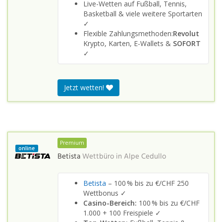
Live-Wetten auf Fußball, Tennis,
Basketball & viele weitere Sportarten
✓
Flexible Zahlungsmethoden:
Revolut
Krypto, Karten, E-Wallets &
SOFORT
✓
Jetzt wetten!
Premium
online
Betista
Wettbüro in
Alpe Cedullo
Betista
– 100 % bis zu €/CHF 250
Wettbonus ✓
Casino-Bereich:
100 % bis zu €/CHF
1.000 + 100 Freispiele ✓