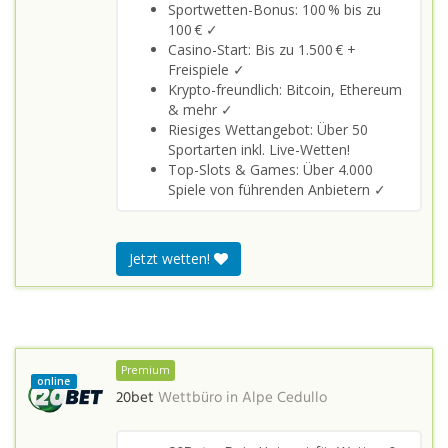
Sportwetten-Bonus: 100 % bis zu
100 € ✓
Casino-Start: Bis zu 1.500 € +
Freispiele ✓
Krypto-freundlich: Bitcoin, Ethereum
& mehr ✓
Riesiges Wettangebot: Über 50
Sportarten inkl. Live-Wetten!
Top-Slots & Games: Über 4.000
Spiele von führenden Anbietern ✓
Jetzt wetten!
Premium
online
20bet
Wettbüro in
Alpe Cedullo