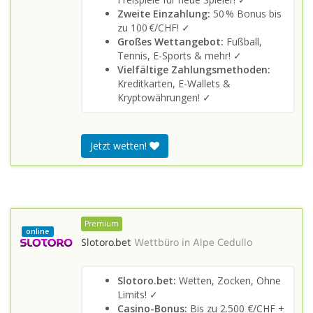
Zweite Einzahlung:
50 % Bonus bis
zu 100 €/CHF! ✓
Großes Wettangebot:
Fußball,
Tennis, E-Sports & mehr! ✓
Vielfältige Zahlungsmethoden:
Kreditkarten, E-Wallets &
Kryptowährungen! ✓
Jetzt wetten!
Premium
online
Slotoro.bet
Wettbüro in
Alpe Cedullo
Slotoro.bet:
Wetten, Zocken, Ohne
Limits! ✓
Casino-Bonus:
Bis zu 2.500 €/CHF +