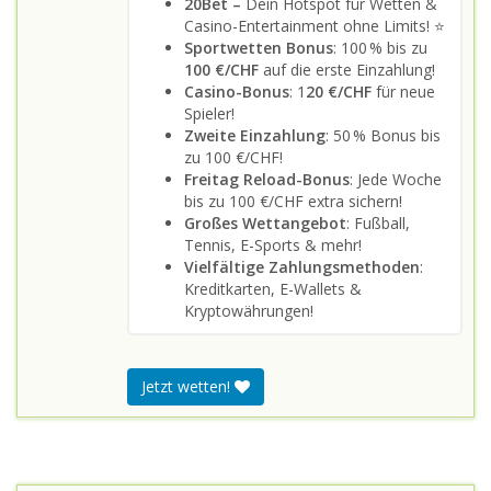
20Bet –
Dein Hotspot für Wetten &
Casino-Entertainment ohne Limits! ⭐
Sportwetten Bonus
: 100 % bis zu
100 €/CHF
auf die erste Einzahlung!
Casino-Bonus
: 1
20 €/CHF
für neue
Spieler!
Zweite Einzahlung
: 50 % Bonus bis
zu 100 €/CHF!
Freitag Reload-Bonus
: Jede Woche
bis zu 100 €/CHF extra sichern!
Großes Wettangebot
: Fußball,
Tennis, E-Sports & mehr!
Vielfältige Zahlungsmethoden
:
Kreditkarten, E-Wallets &
Kryptowährungen!
Jetzt wetten!