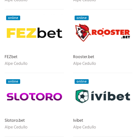
Alpe Cedullo
Alpe Cedullo
online
online
FEZbet
Rooster.bet
Alpe Cedullo
Alpe Cedullo
online
online
Slotoro.bet
Ivibet
Alpe Cedullo
Alpe Cedullo