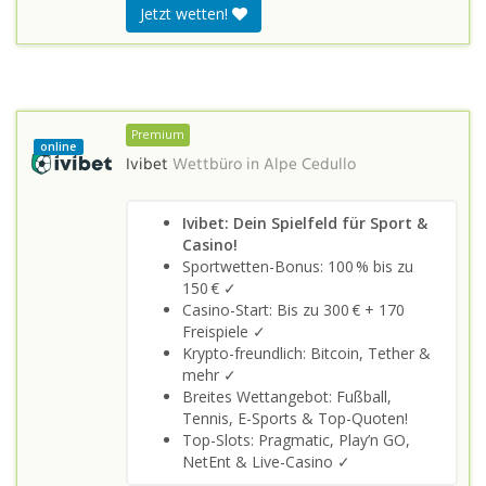
Jetzt wetten!
Premium
online
Ivibet
Wettbüro in
Alpe Cedullo
Ivibet: Dein Spielfeld für Sport &
Casino!
Sportwetten-Bonus: 100 % bis zu
150 € ✓
Casino-Start: Bis zu 300 € + 170
Freispiele ✓
Krypto-freundlich: Bitcoin, Tether &
mehr ✓
Breites Wettangebot: Fußball,
Tennis, E-Sports & Top-Quoten!
Top-Slots: Pragmatic, Play’n GO,
NetEnt & Live-Casino ✓