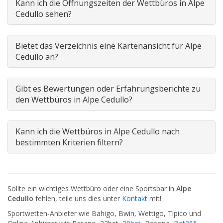
Kann ich die Öffnungszeiten der Wettbüros in Alpe
Cedullo sehen?
Bietet das Verzeichnis eine Kartenansicht für Alpe
Cedullo an?
Gibt es Bewertungen oder Erfahrungsberichte zu
den Wettbüros in Alpe Cedullo?
Kann ich die Wettbüros in Alpe Cedullo nach
bestimmten Kriterien filtern?
Sollte ein wichtiges Wettbüro oder eine Sportsbar in
Alpe
Cedullo
fehlen, teile uns dies unter
Kontakt
mit!
Sportwetten-Anbieter wie Bahigo, Bwin, Wettigo, Tipico und