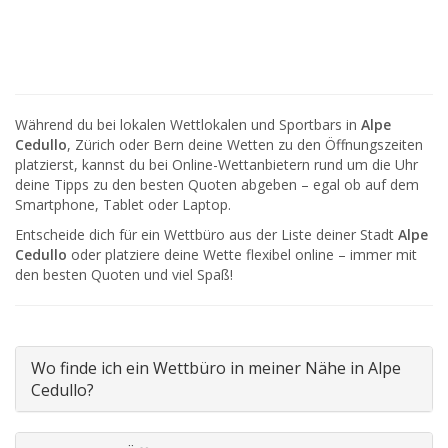
Während du bei lokalen Wettlokalen und Sportbars in
Alpe
Cedullo
, Zürich oder Bern deine Wetten zu den Öffnungszeiten
platzierst, kannst du bei Online-Wettanbietern rund um die Uhr
deine Tipps zu den besten Quoten abgeben – egal ob auf dem
Smartphone, Tablet oder Laptop.
Entscheide dich für ein Wettbüro aus der Liste deiner Stadt
Alpe
Cedullo
oder platziere deine Wette flexibel online – immer mit
den besten Quoten und viel Spaß!
Wo finde ich ein Wettbüro in meiner Nähe in Alpe
Cedullo?