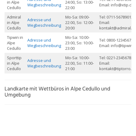
in Alpe
24:00, So: 13:00-
Wegbeschreibung
Email: info@xtip.ch
Cedullo
22:00
Admiral
Mo-Sa: 09:00-
Tel: 0711-56789012,
Adresse und
in Alpe
22:00, So: 12:00-
Email:
Wegbeschreibung
Cedullo
20:00
kontakt@admiral.ch
Tipwin in
Mo-Sa: 10:00-
Adresse und
Tel: 0800-1234567,
Alpe
23:00, So: 10:00-
Wegbeschreibung
Email: info@tipwin.c
Cedullo
23:00
Sporttip
Mo-Sa: 10:00-
Tel: 0221-2345678,
Adresse und
in Alpe
22:00, So: 11:00-
Email:
Wegbeschreibung
Cedullo
21:00
kontakt@tiptorro.ch
Landkarte mit Wettbüros in Alpe Cedullo und
Umgebung