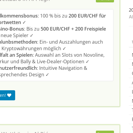
2
llkommensbonus
: 100 % bis zu
200 EUR/CHF für
A
ortwetten
✓
sino-Bonus
: Bis zu
500 EUR/CHF + 200 Freispiele
 neue Spieler ✓
hlunbsmethoden
: Ein- und Auszahlungen auch
t Kryptowährungen möglich ✓
lfalt an Spielen
: Auswahl an Slots von Novoline,
kur und Bally & Live-Dealer-Optionen ✓
nutzerfreundlich
: Intuitive Navigation &
sprechendes Design ✓
ten!