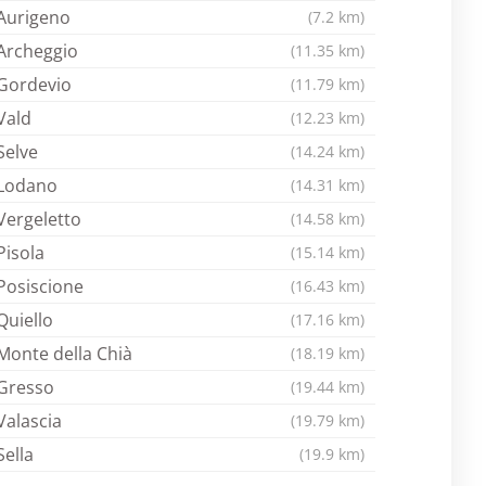
Aurigeno
(7.2 km)
Archeggio
(11.35 km)
Gordevio
(11.79 km)
Vald
(12.23 km)
Selve
(14.24 km)
Lodano
(14.31 km)
Vergeletto
(14.58 km)
Pisola
(15.14 km)
Posiscione
(16.43 km)
Quiello
(17.16 km)
Monte della Chià
(18.19 km)
Gresso
(19.44 km)
Valascia
(19.79 km)
Sella
(19.9 km)