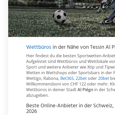
Wettbüros
in der Nähe von Tessin Al P
Hier findest du die besten Sportwetten-Anbie
Aufgelistet sind Wettbüros und Wettlokale von
Sport und weitere Anbieter wie Xtip und Tipwi
Wetten in Wettshops oder Sportsbars in der N
Wettigo, Rabona,
Bet365
,
22bet
oder
20bet
bi
Willkommensboni von CHF 122 oder mehr. Klick
Wettbüros in deiner Stadt
Al Piégn
in der Sch
abzugeben.
Beste Online-Anbieter in der Schweiz,
2026