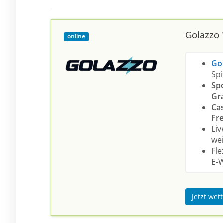
Golazzo
online
Go
Spi
Sp
Gr
Ca
Fre
Liv
wei
Fl
E-
Jetzt wet