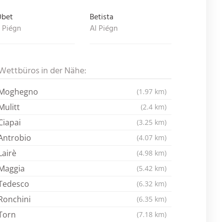
0bet
Betista
l Piégn
Al Piégn
Wettbüros in der Nähe:
Moghegno
(1.97 km)
Mulitt
(2.4 km)
Ciapai
(3.25 km)
Antrobio
(4.07 km)
Lairè
(4.98 km)
Maggia
(5.42 km)
Tedesco
(6.32 km)
Ronchini
(6.35 km)
Torn
(7.18 km)