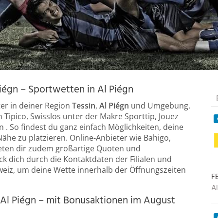
iégn – Sportwetten in Al Piégn
ter in deiner Region
Tessin
,
Al Piégn
und Umgebung.
 Tipico, Swisslos unter der Makre Sporttip, Jouez
n . So findest du ganz einfach Möglichkeiten, deine
ähe zu platzieren. Online-Anbieter wie Bahigo,
eten dir zudem großartige Quoten und
 dich durch die Kontaktdaten der Filialen und
weiz, um deine Wette innerhalb der Öffnungszeiten
F
A
 Al Piégn – mit Bonusaktionen im August