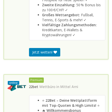
Zweite Einzahlung:
50 % Bonus bis
zu 100 €/CHF! ✓
Großes Wettangebot:
Fußball,
Tennis, E-Sports & mehr! ✓
Vielfältige Zahlungsmethoden:
Kreditkarten, E-Wallets &
Kryptowährungen! ✓
Jetzt wetten!
Premium
online
22bet
Wettbüro in
Mittel Arni
⭐
22Bet – Deine Wettplattform
mit Top-Quoten & High Limits!
⭐
🔥
Willkommensbonus