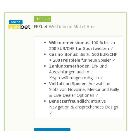
Premium
online
FEZbet
Wettbüro in
Mittel Arni
Willkommensbonus
: 100 % bis zu
200 EUR/CHF für Sportwetten
✓
Casino-Bonus
: Bis zu
500 EUR/CHF
+ 200 Freispiele
für neue Spieler ✓
Zahlunbsmethoden
: Ein- und
Auszahlungen auch mit
Kryptowährungen möglich ✓
Vielfalt an Spielen
: Auswahl an
Slots von Novoline, Merkur und Bally
& Live-Dealer-Optionen ✓
Benutzerfreundlich
: Intuitive
Navigation & ansprechendes Design
✓