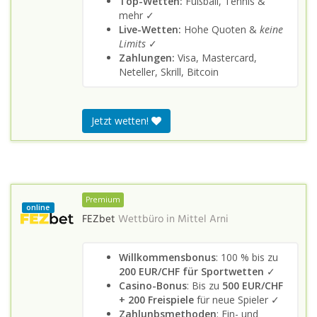
Top-Wetten:
Fußball, Tennis &
mehr ✓
Live-Wetten:
Hohe Quoten &
keine
Limits
✓
Zahlungen:
Visa, Mastercard,
Neteller, Skrill, Bitcoin
Jetzt wetten!
Premium
online
FEZbet
Wettbüro in
Mittel Arni
Willkommensbonus
: 100 % bis zu
200 EUR/CHF für Sportwetten
✓
Casino-Bonus
: Bis zu
500 EUR/CHF
+ 200 Freispiele
für neue Spieler ✓
Zahlunbsmethoden
: Ein- und