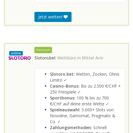
Jetzt wetten!
Premium
online
Slotoro.bet
Wettbüro in
Mittel Arni
Slotoro.bet:
Wetten, Zocken, Ohne
Limits! ✓
Casino-Bonus:
Bis zu 2.500 €/CHF +
250 Freispiele ✓
Sportbonus:
100 % bis zu 700
€/CHF auf deine erste Wette ✓
Spieleauswahl:
5.000+ Slots von
Novoline, Gamomat, Pragmatic &
Co. ✓
Zahlungsmethoden:
Schnell