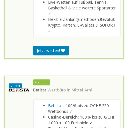
Live-Wetten auf Fußball, Tennis,
Basketball & viele weitere Sportarten
✓
Flexible Zahlungsmethoden:
Revolut
Krypto, Karten, E-Wallets &
SOFORT
✓
Jetzt wetten!
Premium
online
Betista
Wettbüro in
Mittel Arni
Betista
– 100 % bis zu €/CHF 250
Wettbonus ✓
Casino-Bereich:
100 % bis zu €/CHF
1.000 + 100 Freispiele ✓