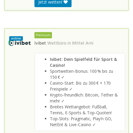
Jetzt wetten!
Premium
online
Ivibet
Wettbüro in
Mittel Arni
Ivibet: Dein Spielfeld für Sport &
Casino!
Sportwetten-Bonus: 100 % bis zu
150 € ✓
Casino-Start: Bis zu 300 € + 170
Freispiele ✓
Krypto-freundlich: Bitcoin, Tether &
mehr ✓
Breites Wettangebot: Fußball,
Tennis, E-Sports & Top-Quoten!
Top-Slots: Pragmatic, Play’n GO,
NetEnt & Live-Casino ✓