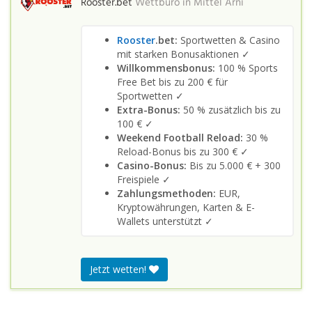
Rooster.bet
Wettbüro in
Mittel Arni
Rooster
.bet:
Sportwetten & Casino
mit starken Bonusaktionen ✓
Willkommensbonus:
100 % Sports
Free Bet bis zu 200 € für
Sportwetten ✓
Extra-Bonus:
50 % zusätzlich bis zu
100 € ✓
Weekend Football Reload:
30 %
Reload-Bonus bis zu 300 € ✓
Casino-Bonus:
Bis zu 5.000 € + 300
Freispiele ✓
Zahlungsmethoden:
EUR,
Kryptowährungen, Karten & E-
Wallets unterstützt ✓
Jetzt wetten!