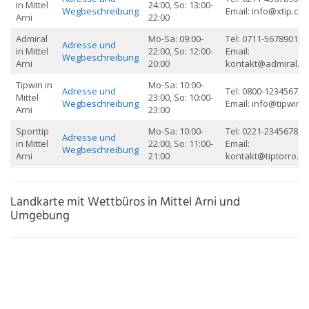
in Mittel
24:00, So: 13:00-
Wegbeschreibung
Email: info@xtip.ch
Arni
22:00
Admiral
Mo-Sa: 09:00-
Tel: 0711-56789012,
Adresse und
in Mittel
22:00, So: 12:00-
Email:
Wegbeschreibung
Arni
20:00
kontakt@admiral.ch
Tipwin in
Mo-Sa: 10:00-
Adresse und
Tel: 0800-1234567,
Mittel
23:00, So: 10:00-
Wegbeschreibung
Email: info@tipwin.c
Arni
23:00
Sporttip
Mo-Sa: 10:00-
Tel: 0221-2345678,
Adresse und
in Mittel
22:00, So: 11:00-
Email:
Wegbeschreibung
Arni
21:00
kontakt@tiptorro.ch
Landkarte mit Wettbüros in Mittel Arni und
Umgebung