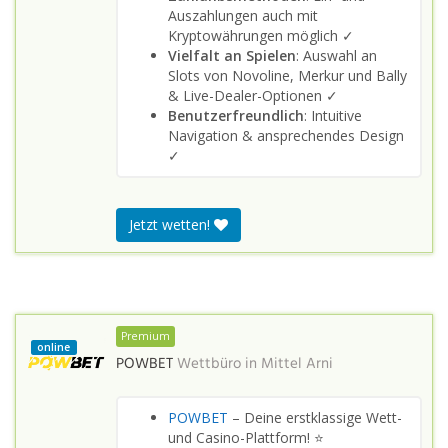
Auszahlungen auch mit
Kryptowährungen möglich ✓
Vielfalt an Spielen
: Auswahl an
Slots von Novoline, Merkur und Bally
& Live-Dealer-Optionen ✓
Benutzerfreundlich
: Intuitive
Navigation & ansprechendes Design
✓
Jetzt wetten!
Premium
online
POWBET
Wettbüro in
Mittel Arni
POWBET
– Deine erstklassige Wett-
und Casino-Plattform! ⭐