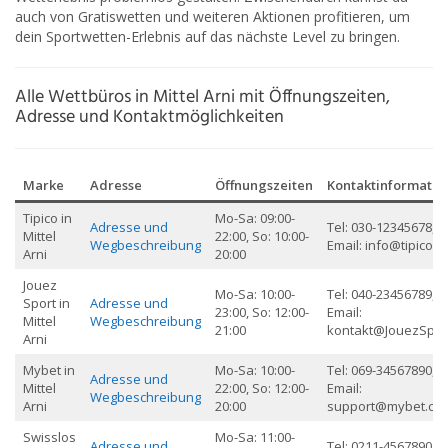
auch von Gratiswetten und weiteren Aktionen profitieren, um
dein Sportwetten-Erlebnis auf das nächste Level zu bringen.
Alle Wettbüros in Mittel Arni mit Öffnungszeiten,
Adresse und Kontaktmöglichkeiten
Marke
Adresse
Öffnungszeiten
Kontaktinformatio
Tipico in
Mo-Sa: 09:00-
Adresse und
Tel: 030-12345678,
Mittel
22:00, So: 10:00-
Wegbeschreibung
Email: info@tipico.c
Arni
20:00
Jouez
Mo-Sa: 10:00-
Tel: 040-23456789,
Sport in
Adresse und
23:00, So: 12:00-
Email:
Mittel
Wegbeschreibung
21:00
kontakt@JouezSpor
Arni
Mybet in
Mo-Sa: 10:00-
Tel: 069-34567890,
Adresse und
Mittel
22:00, So: 12:00-
Email:
Wegbeschreibung
Arni
20:00
support@mybet.ch
Swisslos
Mo-Sa: 11:00-
Adresse und
Tel: 0211-45678901,