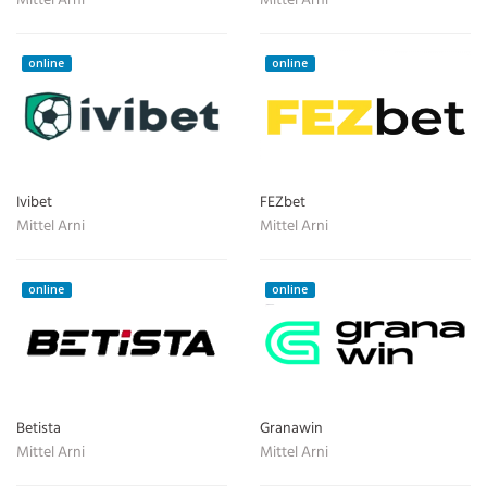
Mittel Arni
Mittel Arni
online
online
Ivibet
FEZbet
Mittel Arni
Mittel Arni
online
online
Betista
Granawin
Mittel Arni
Mittel Arni