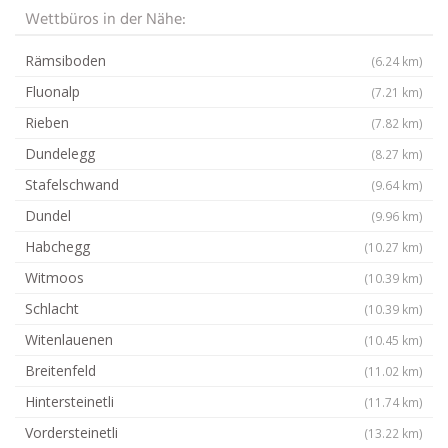
Wettbüros in der Nähe:
Rämsiboden
(6.24 km)
Fluonalp
(7.21 km)
Rieben
(7.82 km)
Dundelegg
(8.27 km)
Stafelschwand
(9.64 km)
Dundel
(9.96 km)
Habchegg
(10.27 km)
Witmoos
(10.39 km)
Schlacht
(10.39 km)
Witenlauenen
(10.45 km)
Breitenfeld
(11.02 km)
Hintersteinetli
(11.74 km)
Vordersteinetli
(13.22 km)