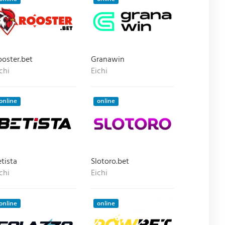
ooster.bet
Granawin
chi
Eichi
online
online
tista
Slotoro.bet
chi
Eichi
online
online