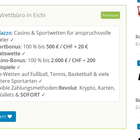
Wettbüro in
Eichi
Premium
lazzo
: Casino & Sportwetten für anspruchsvolle
R
eler ✓
Ei
ortbonus
: 100 % bis
500
€ / CHF +
20 €
atiswette
✓
sino-Bonus
: 100 % bis
2.000
€ / CHF
+
200
ispiele
✓
e-Wetten auf Fußball, Tennis, Basketball & viele
tere Sportarten ✓
exible Zahlungsmethoden:
Revolut
Krypto, Karten,
Wallets &
SOFORT
✓
Be
Ei
ten!