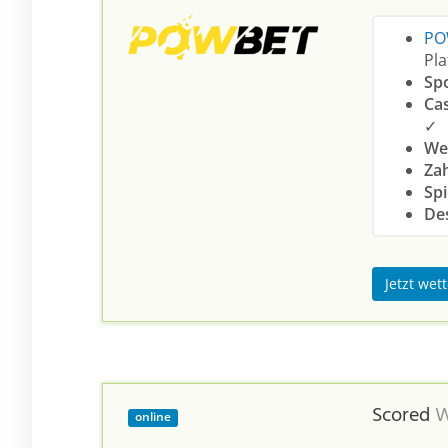
PO
Pla
Sp
Ca
✓
We
Za
Spi
De
Jetzt wet
Scored
W
online