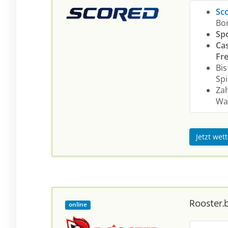
Sc
Bo
Sp
Ca
Fre
Bis
Sp
Zah
Wa
Jetzt wet
Rooster.
online