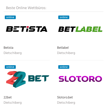
Beste Online Wettbüros:
online
online
Betista
Betlabel
Dietschiberg
Dietschiberg
online
online
22bet
Slotoro.bet
Dietschiberg
Dietschiberg