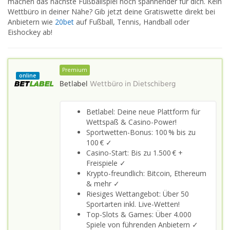
machen das nächste Fußballspiel noch spannender für dich. Kein
Wettbüro in deiner Nähe? Gib jetzt deine Gratiswette direkt bei
Anbietern wie
20bet
auf Fußball, Tennis, Handball oder
Eishockey ab!
Premium
online
Betlabel
Wettbüro in
Dietschiberg
Betlabel: Deine neue Plattform für
Wettspaß & Casino-Power!
Sportwetten-Bonus: 100 % bis zu
100 € ✓
Casino-Start: Bis zu 1.500 € +
Freispiele ✓
Krypto-freundlich: Bitcoin, Ethereum
& mehr ✓
Riesiges Wettangebot: Über 50
Sportarten inkl. Live-Wetten!
Top-Slots & Games: Über 4.000
Spiele von führenden Anbietern ✓