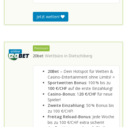
Jetzt wetten!
Premium
online
20bet
Wettbüro in
Dietschiberg
20Bet –
Dein Hotspot für Wetten &
Casino-Entertainment ohne Limits! ⭐
Sportwetten Bonus
: 100 % bis zu
100 €/CHF
auf die erste Einzahlung!
Casino-Bonus
: 1
20 €/CHF
für neue
Spieler!
Zweite Einzahlung
: 50 % Bonus bis
zu 100 €/CHF!
Freitag Reload-Bonus
: Jede Woche
bis zu 100 €/CHF extra sichern!