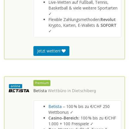
Live-Wetten auf Fußball, Tennis,
Basketball & viele weitere Sportarten
✓
Flexible Zahlungsmethoden:
Revolut
Krypto, Karten, E-Wallets &
SOFORT
✓
Jetzt wetten!
Premium
online
Betista
Wettbüro in
Dietschiberg
Betista
– 100 % bis zu €/CHF 250
Wettbonus ✓
Casino-Bereich:
100 % bis zu €/CHF
1.000 + 100 Freispiele ✓