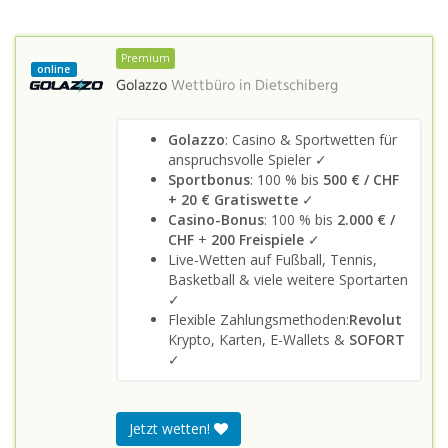
Premium
online
Golazzo
Wettbüro in
Dietschiberg
Golazzo
: Casino & Sportwetten für
anspruchsvolle Spieler ✓
Sportbonus
: 100 % bis
500
€ / CHF
+
20 € Gratiswette
✓
Casino-Bonus
: 100 % bis
2.000
€ /
CHF
+
200 Freispiele
✓
Live-Wetten auf Fußball, Tennis,
Basketball & viele weitere Sportarten
✓
Flexible Zahlungsmethoden:
Revolut
Krypto, Karten, E-Wallets &
SOFORT
✓
Jetzt wetten!