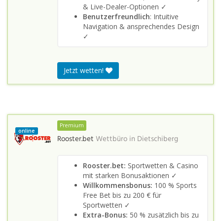
& Live-Dealer-Optionen ✓
Benutzerfreundlich
: Intuitive
Navigation & ansprechendes Design
✓
Jetzt wetten!
Premium
online
Rooster.bet
Wettbüro in
Dietschiberg
Rooster.bet:
Sportwetten & Casino
mit starken Bonusaktionen ✓
Willkommensbonus:
100 % Sports
Free Bet bis zu 200 € für
Sportwetten ✓
Extra-Bonus:
50 % zusätzlich bis zu