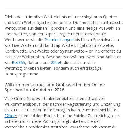
Erlebe das ultimative Wetterlebnis mit unschlagbaren Quoten
und vielen Wettmöglichkeiten online. Du findest hier fantastische
Wettquoten auf deinen Tippschein und eine riesige Auswahl an
Sportwetten, von der Super League über internationale
Wettbewerbe wie die
Premier League
bis hin zu Spezialwetten
wie Live-Wetten und Handicap-Wetten. Egal ob Einzelwette,
Kombiwette, Live-Wette oder Systemwette – online erhältst du
exklusive Wettquoten. Besonders erwähnenswert sind Anbieter
wie
Bet365
, Rabona und
22bet
, die nicht nur viele
Wettmöglichkeiten bieten, sondern auch erstklassige
Bonusprogramme.
Willkommensbonus und Gratiswetten bei Online
Sportwetten-Anbietern 2026
Viele Online-Sportwettanbieter bieten einen attraktiven
Willkommensbonus, der nach der Registrierung und Einzahlung
bis zu CHF 100 oder mehr betragen kann. Zum Beispiel bietet
22bet
*
einen soliden Bonus für neue Spieler. Zusätzlich gibt es
sichere und schnelle Zahlungsmöglichkeiten, die dein
Wetterlebnis problemlos gestalten. Zwischendurch kannst du