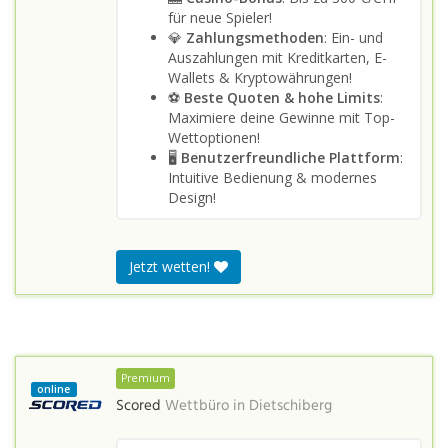
für neue Spieler!
💎
Zahlungsmethoden
: Ein- und
Auszahlungen mit Kreditkarten, E-
Wallets & Kryptowährungen!
⚽
Beste Quoten & hohe Limits
:
Maximiere deine Gewinne mit Top-
Wettoptionen!
🖥️
Benutzerfreundliche Plattform
:
Intuitive Bedienung & modernes
Design!
Jetzt wetten!
Premium
online
Scored
Wettbüro in
Dietschiberg