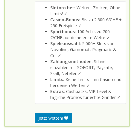
Slotoro.bet:
Wetten, Zocken, Ohne
Limits! ✓
Casino-Bonus:
Bis zu 2.500 €/CHF +
250 Freispiele ✓
Sportbonus:
100 % bis zu 700
€/CHF auf deine erste Wette ✓
Spieleauswahl:
5.000+ Slots von
Novoline, Gamomat, Pragmatic &
Co. ✓
Zahlungsmethoden:
Schnell
einzahlen mit SOFORT, Paysafe,
Skrill, Neteller ✓
Limits:
Keine Limits – im Casino und
bei deinen Wetten ✓
Extras:
Cashbacks, VIP-Level &
tägliche Promos für echte Grinder ✓
Jetzt wetten!