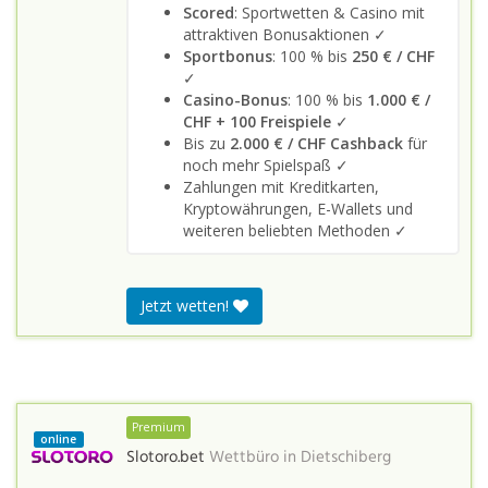
Scored
: Sportwetten & Casino mit
attraktiven Bonusaktionen ✓
Sportbonus
: 100 % bis
250 € / CHF
✓
Casino-Bonus
: 100 % bis
1.000 € /
CHF + 100 Freispiele
✓
Bis zu
2.000 € / CHF Cashback
für
noch mehr Spielspaß ✓
Zahlungen mit Kreditkarten,
Kryptowährungen, E-Wallets und
weiteren beliebten Methoden ✓
Jetzt wetten!
Premium
online
Slotoro.bet
Wettbüro in
Dietschiberg