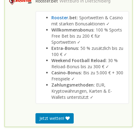
Rooster.bet
Wettbüro in
Dietschiberg
Rooster
.bet:
Sportwetten & Casino
mit starken Bonusaktionen ✓
Willkommensbonus:
100 % Sports
Free Bet bis zu 200 € für
Sportwetten ✓
Extra-Bonus:
50 % zusätzlich bis zu
100 € ✓
Weekend Football Reload:
30 %
Reload-Bonus bis zu 300 € ✓
Casino-Bonus:
Bis zu 5.000 € + 300
Freispiele ✓
Zahlungsmethoden:
EUR,
Kryptowährungen, Karten & E-
Wallets unterstützt ✓
Jetzt wetten!