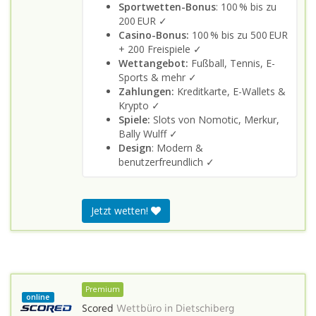
Sportwetten-Bonus
: 100 % bis zu
200 EUR ✓
Casino-Bonus:
100 % bis zu 500 EUR
+ 200 Freispiele ✓
Wettangebot:
Fußball, Tennis, E-
Sports & mehr ✓
Zahlungen:
Kreditkarte, E-Wallets &
Krypto ✓
Spiele:
Slots von Nomotic, Merkur,
Bally Wulff ✓
Design
: Modern &
benutzerfreundlich ✓
Jetzt wetten!
Premium
online
Scored
Wettbüro in
Dietschiberg