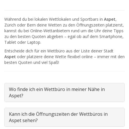
Während du bei lokalen Wettlokalen und Sportbars in
Aspet
,
Zürich oder Bern deine Wetten zu den Öffnungszeiten platzierst,
kannst du bei Online-Wettanbietern rund um die Uhr deine Tipps
zu den besten Quoten abgeben – egal ob auf dem Smartphone,
Tablet oder Laptop.
Entscheide dich für ein Wettbüro aus der Liste deiner Stadt
Aspet
oder platziere deine Wette flexibel online – immer mit den
besten Quoten und viel Spaß!
Wo finde ich ein Wettbüro in meiner Nähe in
Aspet?
Kann ich die Öffnungszeiten der Wettbüros in
Aspet sehen?