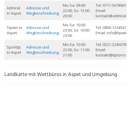
Mo-Sa: 09:00-
Tel: 0711-56789012,
Admiral
Adresse und
22:00, So: 12:00-
Email:
in Aspet
Wegbeschreibung
20:00
kontakt@admiral.ch
Mo-Sa: 10:00-
Tipwin in
Adresse und
Tel: 0800-1234567,
23:00, So: 10:00-
Aspet
Wegbeschreibung
Email: info@tipwin.c
23:00
Mo-Sa: 10:00-
Tel: 0221-2345678,
Sporttip
Adresse und
22:00, So: 11:00-
Email:
in Aspet
Wegbeschreibung
21:00
kontakt@tiptorro.ch
Landkarte mit Wettbüros in Aspet und Umgebung