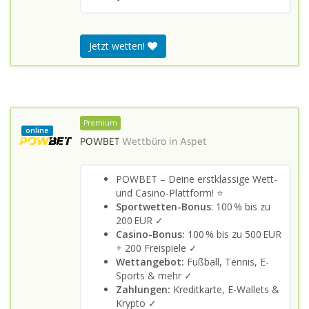
Jetzt wetten!
Premium
online
POWBET
Wettbüro in
Aspet
POWBET – Deine erstklassige Wett-
und Casino-Plattform! ⭐
Sportwetten-Bonus
: 100 % bis zu
200 EUR ✓
Casino-Bonus:
100 % bis zu 500 EUR
+ 200 Freispiele ✓
Wettangebot:
Fußball, Tennis, E-
Sports & mehr ✓
Zahlungen:
Kreditkarte, E-Wallets &
Krypto ✓