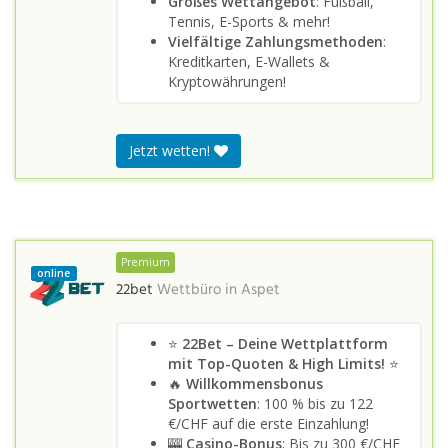
Großes Wettangebot
: Fußball,
Tennis, E-Sports & mehr!
Vielfältige Zahlungsmethoden
:
Kreditkarten, E-Wallets &
Kryptowährungen!
Jetzt wetten!
Premium
online
22bet
Wettbüro in
Aspet
⭐
22Bet – Deine Wettplattform
mit Top-Quoten & High Limits!
⭐
🔥
Willkommensbonus
Sportwetten
: 100 % bis zu 122
€/CHF auf die erste Einzahlung!
🎰
Casino-Bonus
: Bis zu 300 €/CHF