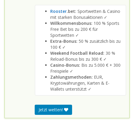
Rooster
.bet:
Sportwetten & Casino
mit starken Bonusaktionen ✓
Willkommensbonus:
100 % Sports
Free Bet bis zu 200 € für
Sportwetten ✓
Extra-Bonus:
50 % zusätzlich bis zu
100 € ✓
Weekend Football Reload:
30 %
Reload-Bonus bis zu 300 € ✓
Casino-Bonus:
Bis zu 5.000 € + 300
Freispiele ✓
Zahlungsmethoden:
EUR,
Kryptowährungen, Karten & E-
Wallets unterstützt ✓
Jetzt wetten!