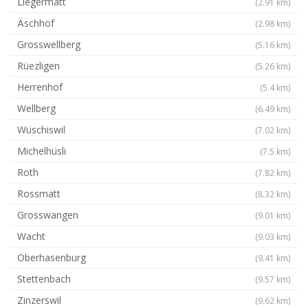
Liegermatt
(2.91 km)
Äschhof
(2.98 km)
Grosswellberg
(5.16 km)
Rüezligen
(5.26 km)
Herrenhof
(5.4 km)
Wellberg
(6.49 km)
Wüschiswil
(7.02 km)
Michelhüsli
(7.5 km)
Roth
(7.82 km)
Rossmatt
(8.32 km)
Grosswangen
(9.01 km)
Wacht
(9.03 km)
Oberhasenburg
(9.41 km)
Stettenbach
(9.57 km)
Zinzerswil
(9.62 km)