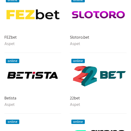
online
online
FEZbet
Slotoro.bet
Aspet
Aspet
online
online
Betista
22bet
Aspet
Aspet
online
online