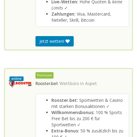
Live-Wetten:
Hohe Quoten &
keine
Limits
✓
Zahlungen:
Visa, Mastercard,
Neteller, Skrill, Bitcoin
Jetzt wetten!
Premium
online
Rooster.bet
Wettbüro in
Aspet
Rooster.bet:
Sportwetten & Casino
mit starken Bonusaktionen ✓
Willkommensbonus:
100 % Sports
Free Bet bis zu 200 € für
Sportwetten ✓
Extra-Bonus:
50 % zusätzlich bis zu
100 € ✓