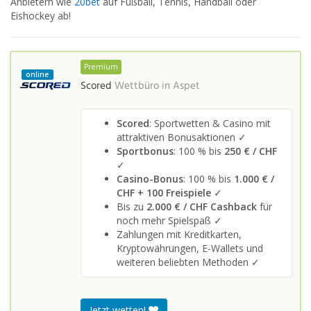
Anbietern wie
20bet
auf Fußball, Tennis, Handball oder
Eishockey ab!
Premium
online
Scored
Wettbüro in
Aspet
Scored
: Sportwetten & Casino mit
attraktiven Bonusaktionen ✓
Sportbonus
: 100 % bis
250 € / CHF
✓
Casino-Bonus
: 100 % bis
1.000 € /
CHF + 100 Freispiele
✓
Bis zu
2.000 € / CHF Cashback
für
noch mehr Spielspaß ✓
Zahlungen mit Kreditkarten,
Kryptowährungen, E-Wallets und
weiteren beliebten Methoden ✓
Jetzt wetten!