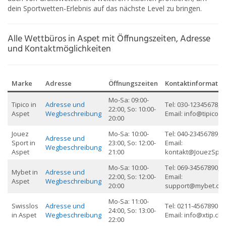
dein Sportwetten-Erlebnis auf das nächste Level zu bringen.
Alle Wettbüros in Aspet mit Öffnungszeiten, Adresse
und Kontaktmöglichkeiten
Marke
Adresse
Öffnungszeiten
Kontaktinformatio
Mo-Sa: 09:00-
Tipico in
Adresse und
Tel: 030-12345678,
22:00, So: 10:00-
Aspet
Wegbeschreibung
Email: info@tipico.c
20:00
Jouez
Mo-Sa: 10:00-
Tel: 040-23456789,
Adresse und
Sport in
23:00, So: 12:00-
Email:
Wegbeschreibung
Aspet
21:00
kontakt@JouezSpor
Mo-Sa: 10:00-
Tel: 069-34567890,
Mybet in
Adresse und
22:00, So: 12:00-
Email:
Aspet
Wegbeschreibung
20:00
support@mybet.ch
Mo-Sa: 11:00-
Swisslos
Adresse und
Tel: 0211-45678901,
24:00, So: 13:00-
in Aspet
Wegbeschreibung
Email: info@xtip.ch
22:00