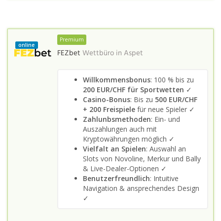
Premium
online
FEZbet
Wettbüro in
Aspet
Willkommensbonus
: 100 % bis zu
200 EUR/CHF für Sportwetten
✓
Casino-Bonus
: Bis zu
500 EUR/CHF
+ 200 Freispiele
für neue Spieler ✓
Zahlunbsmethoden
: Ein- und
Auszahlungen auch mit
Kryptowährungen möglich ✓
Vielfalt an Spielen
: Auswahl an
Slots von Novoline, Merkur und Bally
& Live-Dealer-Optionen ✓
Benutzerfreundlich
: Intuitive
Navigation & ansprechendes Design
✓