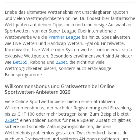
Erlebe das ultimative Wetterlebnis mit unschlagbaren Quoten
und vielen Wettmöglichkeiten online. Du findest hier fantastische
Wettquoten auf deinen Tippschein und eine riesige Auswahl an
Sportwetten, von der Super League über internationale
Wettbewerbe wie die
Premier League
bis hin zu Spezialwetten
wie Live-Wetten und Handicap-Wetten. Egal ob Einzelwette,
Kombiwette, Live-Wette oder Systemwette – online erhältst du
exklusive Wettquoten. Besonders erwähnenswert sind Anbieter
wie
Bet365
, Rabona und
22bet
, die nicht nur viele
Wettmöglichkeiten bieten, sondern auch erstklassige
Bonusprogramme.
Willkommensbonus und Gratiswetten bei Online
Sportwetten-Anbietern 2026
Viele Online-Sportwettanbieter bieten einen attraktiven
Willkommensbonus, der nach der Registrierung und Einzahlung
bis zu CHF 100 oder mehr betragen kann. Zum Beispiel bietet
22bet
*
einen soliden Bonus für neue Spieler. Zusätzlich gibt es
sichere und schnelle Zahlungsmöglichkeiten, die dein
Wetterlebnis problemlos gestalten. Zwischendurch kannst du
auch von Gratiswetten und weiteren Aktionen profitieren, um