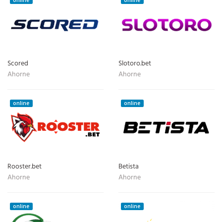
online
online
Scored
Slotoro.bet
Ahorne
Ahorne
online
online
Rooster.bet
Betista
Ahorne
Ahorne
online
online