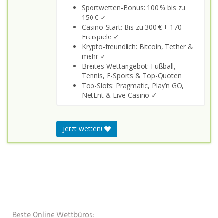
Sportwetten-Bonus: 100 % bis zu
150 € ✓
Casino-Start: Bis zu 300 € + 170
Freispiele ✓
Krypto-freundlich: Bitcoin, Tether &
mehr ✓
Breites Wettangebot: Fußball,
Tennis, E-Sports & Top-Quoten!
Top-Slots: Pragmatic, Play’n GO,
NetEnt & Live-Casino ✓
Jetzt wetten!
Beste Online Wettbüros: