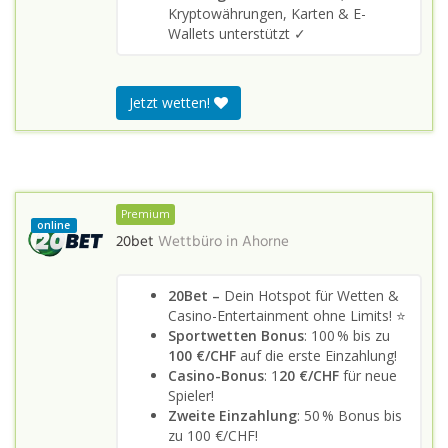
Kryptowährungen, Karten & E-
Wallets unterstützt ✓
Jetzt wetten!
Premium
online
20bet
Wettbüro in
Ahorne
20Bet –
Dein Hotspot für Wetten &
Casino-Entertainment ohne Limits! ⭐
Sportwetten Bonus
: 100 % bis zu
100 €/CHF
auf die erste Einzahlung!
Casino-Bonus
: 1
20 €/CHF
für neue
Spieler!
Zweite Einzahlung
: 50 % Bonus bis
zu 100 €/CHF!