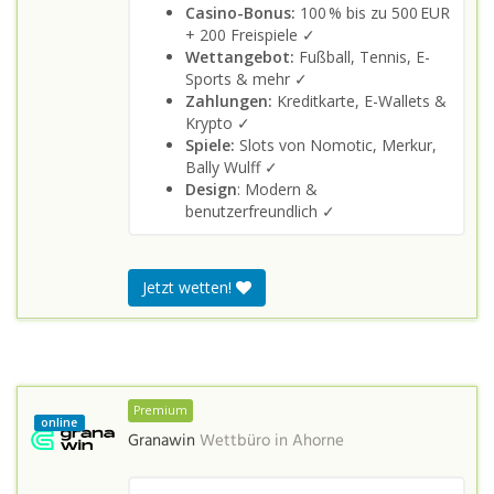
Casino-Bonus:
100 % bis zu 500 EUR
+ 200 Freispiele ✓
Wettangebot:
Fußball, Tennis, E-
Sports & mehr ✓
Zahlungen:
Kreditkarte, E-Wallets &
Krypto ✓
Spiele:
Slots von Nomotic, Merkur,
Bally Wulff ✓
Design
: Modern &
benutzerfreundlich ✓
Jetzt wetten!
Premium
online
Granawin
Wettbüro in
Ahorne