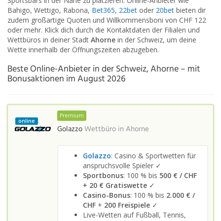
Sportsbars in der Nähe zu platzieren. Online-Anbieter wie
Bahigo, Wettigo, Rabona,
Bet365
,
22bet
oder
20bet
bieten dir
zudem großartige Quoten und Willkommensboni von CHF 122
oder mehr. Klick dich durch die Kontaktdaten der Filialen und
Wettbüros in deiner Stadt
Ahorne
in der Schweiz, um deine
Wette innerhalb der Öffnungszeiten abzugeben.
Beste Online-Anbieter in der Schweiz, Ahorne – mit
Bonusaktionen im August 2026
Premium
online
Golazzo
Wettbüro in
Ahorne
Golazzo
: Casino & Sportwetten für
anspruchsvolle Spieler ✓
Sportbonus
: 100 % bis
500
€ / CHF
+
20 € Gratiswette
✓
Casino-Bonus
: 100 % bis
2.000
€ /
CHF
+
200 Freispiele
✓
Live-Wetten auf Fußball, Tennis,