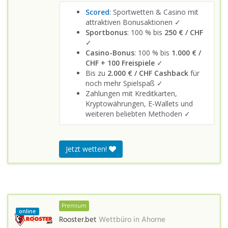
Scored
: Sportwetten & Casino mit
attraktiven Bonusaktionen ✓
Sportbonus
: 100 % bis
250 € / CHF
✓
Casino-Bonus
: 100 % bis
1.000 € /
CHF + 100 Freispiele
✓
Bis zu
2.000 € / CHF Cashback
für
noch mehr Spielspaß ✓
Zahlungen mit Kreditkarten,
Kryptowährungen, E-Wallets und
weiteren beliebten Methoden ✓
Jetzt wetten!
Premium
online
Rooster.bet
Wettbüro in
Ahorne