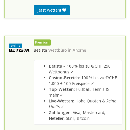
Jetzt wetten!
Premium
online
Betista
Wettbüro in
Ahorne
Betista – 100 % bis zu €/CHF 250
Wettbonus ✓
Casino-Bereich:
100 % bis zu €/CHF
1.000 + 100 Freispiele ✓
Top-Wetten:
Fußball, Tennis &
mehr ✓
Live-Wetten:
Hohe Quoten &
keine
Limits
✓
Zahlungen:
Visa, Mastercard,
Neteller, Skrill, Bitcoin