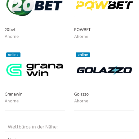
20bet
POWBET
Ahorne
Ahorne
online
online
Granawin
Golazzo
Ahorne
Ahorne
Wettbüros in der Nähe: