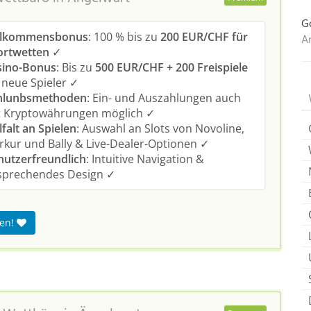
G
llkommensbonus
: 100 % bis zu
200 EUR/CHF für
Ä
ortwetten
✓
sino-Bonus
: Bis zu
500 EUR/CHF + 200 Freispiele
 neue Spieler ✓
hlunbsmethoden
: Ein- und Auszahlungen auch
t Kryptowährungen möglich ✓
lfalt an Spielen
: Auswahl an Slots von Novoline,
kur und Bally & Live-Dealer-Optionen ✓
nutzerfreundlich
: Intuitive Navigation &
sprechendes Design ✓
ten!