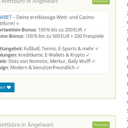
Wettbüro in
Ängelwart
Premium
WBET
– Deine erstklassige Wett- und Casino-
ttform! ⭐
ortwetten-Bonus
: 100 % bis zu 200 EUR ✓
sino-Bonus:
100 % bis zu 500 EUR + 200 Freispiele
ttangebot:
Fußball, Tennis, E-Sports & mehr ✓
hlungen:
Kreditkarte, E-Wallets & Krypto ✓
ele:
Slots von Nomotic, Merkur, Bally Wulff ✓
sign
: Modern & benutzerfreundlich ✓
ten!
ettbüro in
Ängelwart
Premium