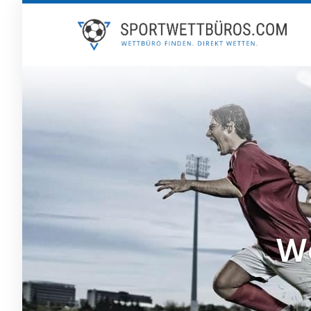
Skip
to
main
content
We