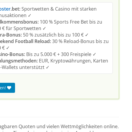
oster
.bet:
Sportwetten & Casino mit starken
nusaktionen ✓
llkommensbonus:
100 % Sports Free Bet bis zu
 € für Sportwetten ✓
tra-Bonus:
50 % zusätzlich bis zu 100 € ✓
ekend Football Reload:
30 % Reload-Bonus bis zu
0 € ✓
sino-Bonus:
Bis zu 5.000 € + 300 Freispiele ✓
hlungsmethoden:
EUR, Kryptowährungen, Karten
-Wallets unterstützt ✓
ten!
lagbaren Quoten und vielen Wettmöglichkeiten online.