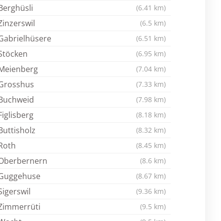
Berghüsli
(6.41 km)
Zinzerswil
(6.5 km)
Gabrielhüsere
(6.51 km)
Stöcken
(6.95 km)
Meienberg
(7.04 km)
Grosshus
(7.33 km)
Buchweid
(7.98 km)
Figlisberg
(8.18 km)
Buttisholz
(8.32 km)
Roth
(8.45 km)
Oberbernern
(8.6 km)
Guggehuse
(8.67 km)
Sigerswil
(9.36 km)
Zimmerrüti
(9.5 km)