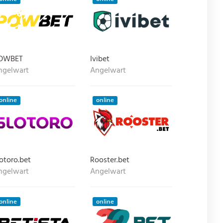
OWBET
Ivibet
ngelwart
Ängelwart
online
online
otoro.bet
Rooster.bet
ngelwart
Ängelwart
online
online