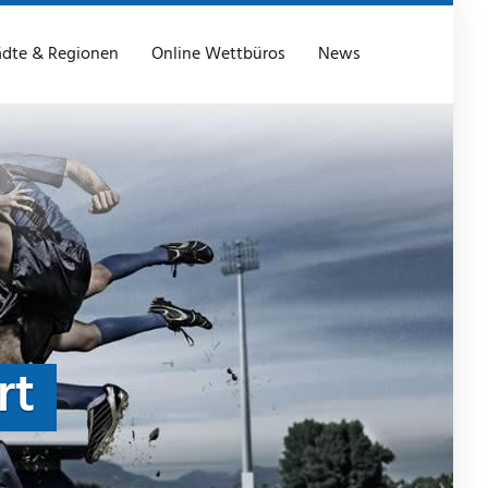
ädte & Regionen
Online Wettbüros
News
rt