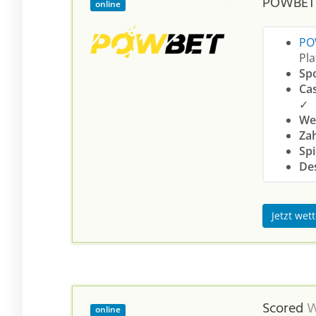
POWBET
online
PO
Pla
Sp
Ca
✓
We
Za
Spi
De
Jetzt wet
Scored
W
online