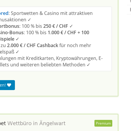
ored
: Sportwetten & Casino mit attraktiven
nusaktionen ✓
ortbonus
: 100 % bis
250 € / CHF
✓
sino-Bonus
: 100 % bis
1.000 € / CHF + 100
ispiele
✓
 zu
2.000 € / CHF Cashback
für noch mehr
ielspaß ✓
lungen mit Kreditkarten, Kryptowährungen, E-
llets und weiteren beliebten Methoden ✓
ten!
bet
Wettbüro in
Ängelwart
Premium