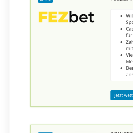
Wi
Sp
Ca
für
Za
mi
Vie
Mer
Be
an
Jetzt wet