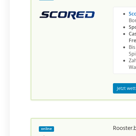
Sc
Bo
Sp
Ca
Fre
Bis
Sp
Zah
Wa
Jetzt wet
Rooster.
online