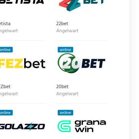
tista
22bet
ngelwart
Ängelwart
online
online
EZbet
20bet
ngelwart
Ängelwart
online
online