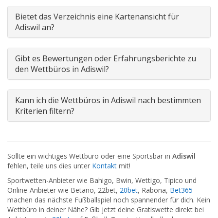
Bietet das Verzeichnis eine Kartenansicht für
Adiswil an?
Gibt es Bewertungen oder Erfahrungsberichte zu
den Wettbüros in Adiswil?
Kann ich die Wettbüros in Adiswil nach bestimmten
Kriterien filtern?
Sollte ein wichtiges Wettbüro oder eine Sportsbar in
Adiswil
fehlen, teile uns dies unter
Kontakt
mit!
Sportwetten-Anbieter wie Bahigo, Bwin, Wettigo, Tipico und
Online-Anbieter wie Betano, 22bet,
20bet
, Rabona,
Bet365
machen das nächste Fußballspiel noch spannender für dich. Kein
Wettbüro in deiner Nähe? Gib jetzt deine Gratiswette direkt bei