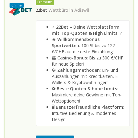
Premium
online
22bet
Wettbüro in
Adiswil
⭐
22Bet – Deine Wettplattform
mit Top-Quoten & High Limits!
⭐
🔥
Willkommensbonus
Sportwetten
: 100 % bis zu 122
€/CHF auf die erste Einzahlung!
🎰
Casino-Bonus
: Bis zu 300 €/CHF
für neue Spieler!
💎
Zahlungsmethoden
: Ein- und
Auszahlungen mit Kreditkarten, E-
Wallets & Kryptowährungen!
⚽
Beste Quoten & hohe Limits
:
Maximiere deine Gewinne mit Top-
Wettoptionen!
🖥️
Benutzerfreundliche Plattform
:
Intuitive Bedienung & modernes
Design!