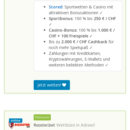
Scored
: Sportwetten & Casino mit
attraktiven Bonusaktionen ✓
Sportbonus
: 100 % bis
250 € / CHF
✓
Casino-Bonus
: 100 % bis
1.000 € /
CHF + 100 Freispiele
✓
Bis zu
2.000 € / CHF Cashback
für
noch mehr Spielspaß ✓
Zahlungen mit Kreditkarten,
Kryptowährungen, E-Wallets und
weiteren beliebten Methoden ✓
Jetzt wetten!
Premium
online
Rooster.bet
Wettbüro in
Adiswil