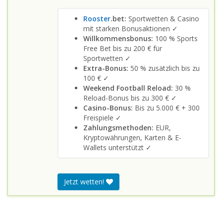
Rooster
.bet:
Sportwetten & Casino
mit starken Bonusaktionen ✓
Willkommensbonus:
100 % Sports
Free Bet bis zu 200 € für
Sportwetten ✓
Extra-Bonus:
50 % zusätzlich bis zu
100 € ✓
Weekend Football Reload:
30 %
Reload-Bonus bis zu 300 € ✓
Casino-Bonus:
Bis zu 5.000 € + 300
Freispiele ✓
Zahlungsmethoden:
EUR,
Kryptowährungen, Karten & E-
Wallets unterstützt ✓
Jetzt wetten!