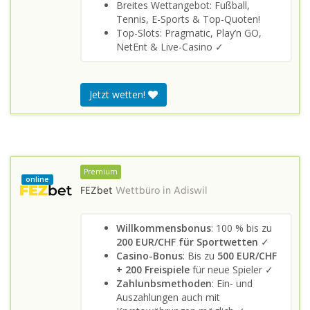
Breites Wettangebot: Fußball,
Tennis, E-Sports & Top-Quoten!
Top-Slots: Pragmatic, Play’n GO,
NetEnt & Live-Casino ✓
Jetzt wetten!
Premium
online
FEZbet
Wettbüro in
Adiswil
Willkommensbonus
: 100 % bis zu
200 EUR/CHF für Sportwetten
✓
Casino-Bonus
: Bis zu
500 EUR/CHF
+ 200 Freispiele
für neue Spieler ✓
Zahlunbsmethoden
: Ein- und
Auszahlungen auch mit