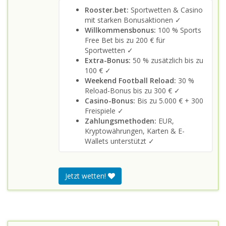
Rooster.bet:
Sportwetten & Casino
mit starken Bonusaktionen ✓
Willkommensbonus:
100 % Sports
Free Bet bis zu 200 € für
Sportwetten ✓
Extra-Bonus:
50 % zusätzlich bis zu
100 € ✓
Weekend Football Reload:
30 %
Reload-Bonus bis zu 300 € ✓
Casino-Bonus:
Bis zu 5.000 € + 300
Freispiele ✓
Zahlungsmethoden:
EUR,
Kryptowährungen, Karten & E-
Wallets unterstützt ✓
Jetzt wetten!