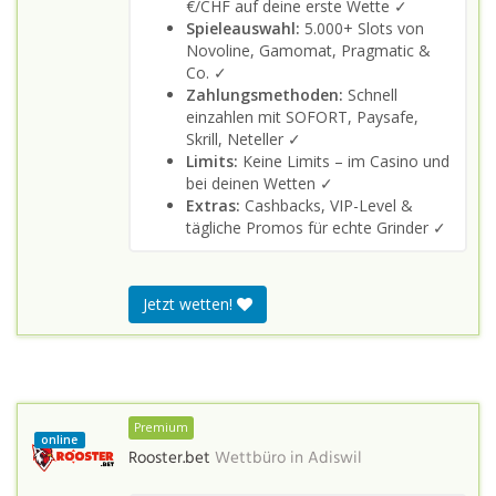
€/CHF auf deine erste Wette ✓
Spieleauswahl:
5.000+ Slots von
Novoline, Gamomat, Pragmatic &
Co. ✓
Zahlungsmethoden:
Schnell
einzahlen mit SOFORT, Paysafe,
Skrill, Neteller ✓
Limits:
Keine Limits – im Casino und
bei deinen Wetten ✓
Extras:
Cashbacks, VIP-Level &
tägliche Promos für echte Grinder ✓
Jetzt wetten!
Premium
online
Rooster.bet
Wettbüro in
Adiswil