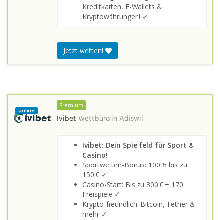
Kreditkarten, E-Wallets &
Kryptowährungen! ✓
Jetzt wetten!
Premium
online
Ivibet
Wettbüro in
Adiswil
Ivibet: Dein Spielfeld für Sport &
Casino!
Sportwetten-Bonus: 100 % bis zu
150 € ✓
Casino-Start: Bis zu 300 € + 170
Freispiele ✓
Krypto-freundlich: Bitcoin, Tether &
mehr ✓