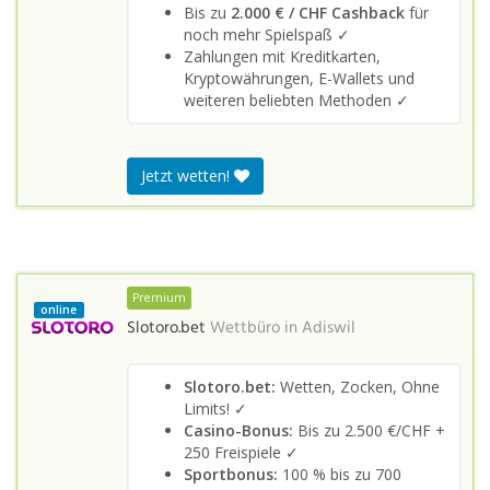
Bis zu
2.000 € / CHF Cashback
für
noch mehr Spielspaß ✓
Zahlungen mit Kreditkarten,
Kryptowährungen, E-Wallets und
weiteren beliebten Methoden ✓
Jetzt wetten!
Premium
online
Slotoro.bet
Wettbüro in
Adiswil
Slotoro.bet:
Wetten, Zocken, Ohne
Limits! ✓
Casino-Bonus:
Bis zu 2.500 €/CHF +
250 Freispiele ✓
Sportbonus:
100 % bis zu 700