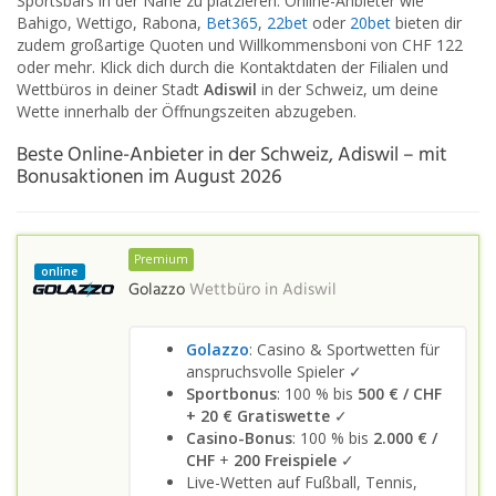
Sportsbars in der Nähe zu platzieren. Online-Anbieter wie
Bahigo, Wettigo, Rabona,
Bet365
,
22bet
oder
20bet
bieten dir
zudem großartige Quoten und Willkommensboni von CHF 122
oder mehr. Klick dich durch die Kontaktdaten der Filialen und
Wettbüros in deiner Stadt
Adiswil
in der Schweiz, um deine
Wette innerhalb der Öffnungszeiten abzugeben.
Beste Online-Anbieter in der Schweiz, Adiswil – mit
Bonusaktionen im August 2026
Premium
online
Golazzo
Wettbüro in
Adiswil
Golazzo
: Casino & Sportwetten für
anspruchsvolle Spieler ✓
Sportbonus
: 100 % bis
500
€ / CHF
+
20 € Gratiswette
✓
Casino-Bonus
: 100 % bis
2.000
€ /
CHF
+
200 Freispiele
✓
Live-Wetten auf Fußball, Tennis,