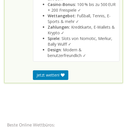
Casino-Bonus:
100 % bis zu 500 EUR
+ 200 Freispiele ✓
Wettangebot:
Fußball, Tennis, E-
Sports & mehr ✓
Zahlungen:
Kreditkarte, E-Wallets &
Krypto ✓
Spiele:
Slots von Nomotic, Merkur,
Bally Wulff ✓
Design
: Modern &
benutzerfreundlich ✓
Jetzt wetten!
Beste Online Wettbüros: