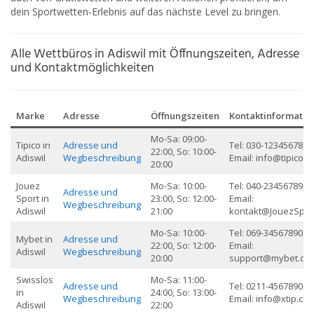
dein Sportwetten-Erlebnis auf das nächste Level zu bringen.
Alle Wettbüros in Adiswil mit Öffnungszeiten, Adresse
und Kontaktmöglichkeiten
Marke
Adresse
Öffnungszeiten
Kontaktinformatio
Mo-Sa: 09:00-
Tipico in
Adresse und
Tel: 030-12345678,
22:00, So: 10:00-
Adiswil
Wegbeschreibung
Email: info@tipico.c
20:00
Jouez
Mo-Sa: 10:00-
Tel: 040-23456789,
Adresse und
Sport in
23:00, So: 12:00-
Email:
Wegbeschreibung
Adiswil
21:00
kontakt@JouezSpor
Mo-Sa: 10:00-
Tel: 069-34567890,
Mybet in
Adresse und
22:00, So: 12:00-
Email:
Adiswil
Wegbeschreibung
20:00
support@mybet.ch
Swisslos
Mo-Sa: 11:00-
Adresse und
Tel: 0211-45678901,
in
24:00, So: 13:00-
Wegbeschreibung
Email: info@xtip.ch
Adiswil
22:00