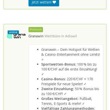
Jetzt wetten!
Premium
online
Granawin
Wettbüro in
Adiswil
Granawin – Dein Hotspot für Wetten
& Casino-Entertainment ohne Limits!
⭐
Sportwetten-Bonus:
100 % bis zu
100 €/CHF auf die erste Einzahlung!
✓
Casino-Bonus:
220 €/CHF + 170
Freispiele für neue Spieler! ✓
Zweite Einzahlung:
50 % Bonus bis
zu 100 €/CHF! ✓
Großes Wettangebot:
Fußball,
Tennis, E-Sports & mehr! ✓
Vielfältige Zahlungsmethoden: