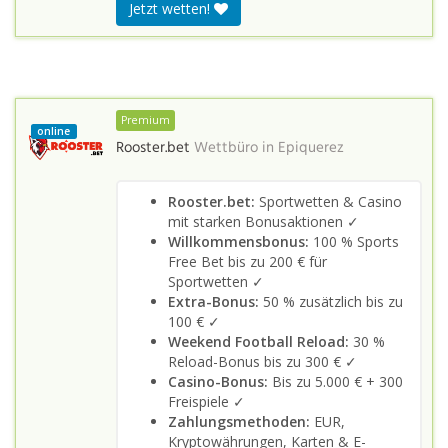
Jetzt wetten!
Premium
online
Rooster.bet
Wettbüro in
Epiquerez
Rooster.bet:
Sportwetten & Casino
mit starken Bonusaktionen ✓
Willkommensbonus:
100 % Sports
Free Bet bis zu 200 € für
Sportwetten ✓
Extra-Bonus:
50 % zusätzlich bis zu
100 € ✓
Weekend Football Reload:
30 %
Reload-Bonus bis zu 300 € ✓
Casino-Bonus:
Bis zu 5.000 € + 300
Freispiele ✓
Zahlungsmethoden:
EUR,
Kryptowährungen, Karten & E-