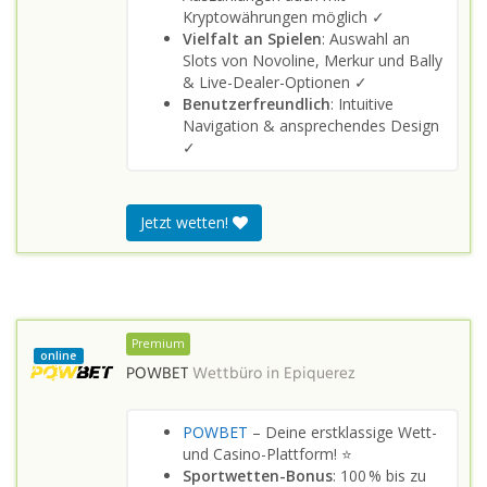
Kryptowährungen möglich ✓
Vielfalt an Spielen
: Auswahl an
Slots von Novoline, Merkur und Bally
& Live-Dealer-Optionen ✓
Benutzerfreundlich
: Intuitive
Navigation & ansprechendes Design
✓
Jetzt wetten!
Premium
online
POWBET
Wettbüro in
Epiquerez
POWBET
– Deine erstklassige Wett-
und Casino-Plattform! ⭐
Sportwetten-Bonus
: 100 % bis zu