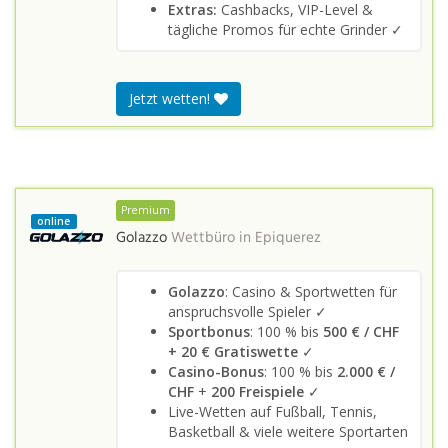
Extras:
Cashbacks, VIP-Level &
tägliche Promos für echte Grinder ✓
Jetzt wetten!
Premium
online
Golazzo
Wettbüro in
Epiquerez
Golazzo
: Casino & Sportwetten für
anspruchsvolle Spieler ✓
Sportbonus
: 100 % bis
500
€ / CHF
+
20 € Gratiswette
✓
Casino-Bonus
: 100 % bis
2.000
€ /
CHF
+
200 Freispiele
✓
Live-Wetten auf Fußball, Tennis,
Basketball & viele weitere Sportarten