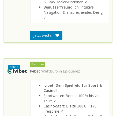
& Live-Dealer-Optionen ✓
Benutzerfreundlich
: Intuitive
Navigation & ansprechendes Design
✓
Jetzt wetten!
Premium
online
Ivibet
Wettbüro in
Epiquerez
Ivibet: Dein Spielfeld für Sport &
Casino!
Sportwetten-Bonus: 100 % bis zu
150 € ✓
Casino-Start: Bis zu 300 € + 170
Freispiele ✓