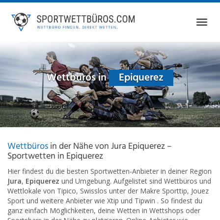
Skip
to
Toggl
main
navig
content
Wettbüros in
Epiquerez
Wettbüros
in der Nähe von Jura Epiquerez –
Sportwetten in Epiquerez
Hier findest du die besten Sportwetten-Anbieter in deiner Region
Jura
,
Epiquerez
und Umgebung. Aufgelistet sind Wettbüros und
Wettlokale von Tipico, Swisslos unter der Makre Sporttip, Jouez
Sport und weitere Anbieter wie Xtip und Tipwin . So findest du
ganz einfach Möglichkeiten, deine Wetten in Wettshops oder