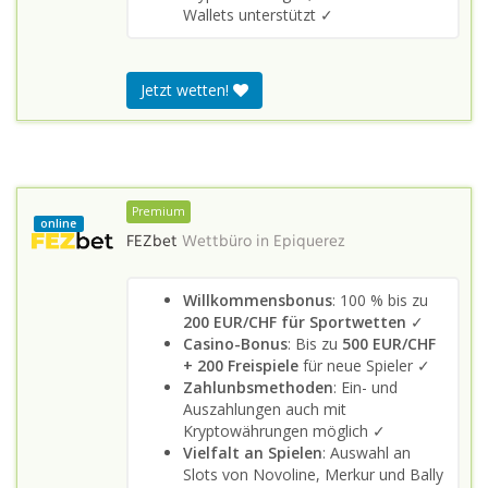
Wallets unterstützt ✓
Jetzt wetten!
Premium
online
FEZbet
Wettbüro in
Epiquerez
Willkommensbonus
: 100 % bis zu
200 EUR/CHF für Sportwetten
✓
Casino-Bonus
: Bis zu
500 EUR/CHF
+ 200 Freispiele
für neue Spieler ✓
Zahlunbsmethoden
: Ein- und
Auszahlungen auch mit
Kryptowährungen möglich ✓
Vielfalt an Spielen
: Auswahl an
Slots von Novoline, Merkur und Bally