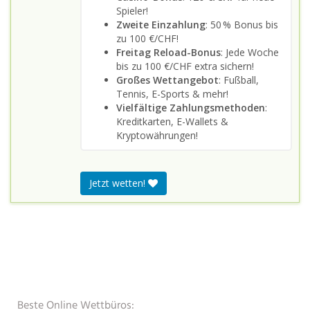
Spieler!
Zweite Einzahlung
: 50 % Bonus bis
zu 100 €/CHF!
Freitag Reload-Bonus
: Jede Woche
bis zu 100 €/CHF extra sichern!
Großes Wettangebot
: Fußball,
Tennis, E-Sports & mehr!
Vielfältige Zahlungsmethoden
:
Kreditkarten, E-Wallets &
Kryptowährungen!
Jetzt wetten!
Beste Online Wettbüros: