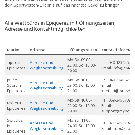
dein Sportwetten-Erlebnis auf das nächste Level zu bringen.
Alle Wettbüros in Epiquerez mit Öffnungszeiten,
Adresse und Kontaktmöglichkeiten
Marke
Adresse
Öffnungszeiten
Kontaktinformat
Mo-Sa: 09:00-
Tipico in
Adresse und
Tel: 030-12345678,
22:00, So: 10:00-
Epiquerez
Wegbeschreibung
Email: info@tipico.
20:00
Jouez
Mo-Sa: 10:00-
Tel: 040-23456789,
Adresse und
Sport in
23:00, So: 12:00-
Email:
Wegbeschreibung
Epiquerez
21:00
kontakt@JouezSpo
Mo-Sa: 10:00-
Tel: 069-34567890,
Mybet in
Adresse und
22:00, So: 12:00-
Email:
Epiquerez
Wegbeschreibung
20:00
support@mybet.c
Swisslos
Mo-Sa: 11:00-
Adresse und
Tel: 0211-45678901
in
24:00, So: 13:00-
Wegbeschreibung
Email: info@xtip.c
Epiquerez
22:00