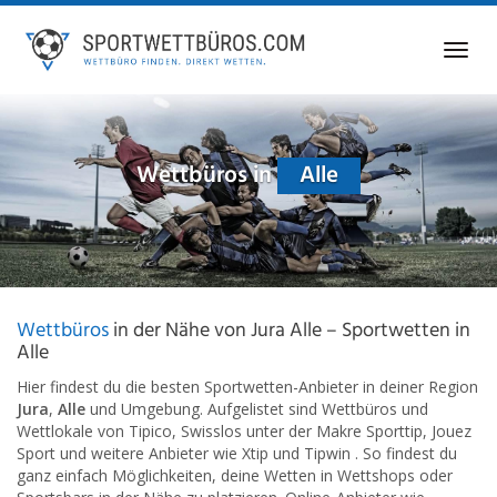
Skip
to
Toggl
main
navig
content
Wettbüros in
Alle
Wettbüros
in der Nähe von Jura Alle – Sportwetten in
Alle
Hier findest du die besten Sportwetten-Anbieter in deiner Region
Jura
,
Alle
und Umgebung. Aufgelistet sind Wettbüros und
Wettlokale von Tipico, Swisslos unter der Makre Sporttip, Jouez
Sport und weitere Anbieter wie Xtip und Tipwin . So findest du
ganz einfach Möglichkeiten, deine Wetten in Wettshops oder