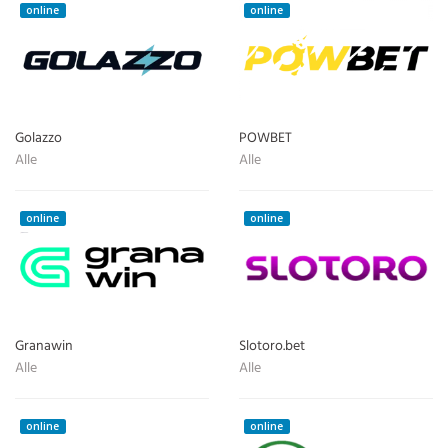
online
online
Golazzo
POWBET
Alle
Alle
online
online
Granawin
Slotoro.bet
Alle
Alle
online
online