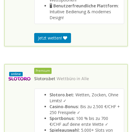
🖥️
Benutzerfreundliche Plattform
:
Intuitive Bedienung & modernes
Design!
Jetzt wetten!
Premium
online
Slotoro.bet
Wettbüro in
Alle
Slotoro.bet:
Wetten, Zocken, Ohne
Limits! ✓
Casino-Bonus:
Bis zu 2.500 €/CHF +
250 Freispiele ✓
Sportbonus:
100 % bis zu 700
€/CHF auf deine erste Wette ✓
Spieleauswahl:
5.000+ Slots von