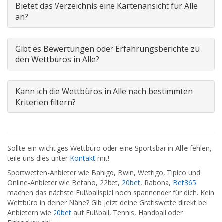
Bietet das Verzeichnis eine Kartenansicht für Alle
an?
Gibt es Bewertungen oder Erfahrungsberichte zu
den Wettbüros in Alle?
Kann ich die Wettbüros in Alle nach bestimmten
Kriterien filtern?
Sollte ein wichtiges Wettbüro oder eine Sportsbar in
Alle
fehlen,
teile uns dies unter
Kontakt
mit!
Sportwetten-Anbieter wie Bahigo, Bwin, Wettigo, Tipico und
Online-Anbieter wie Betano, 22bet,
20bet
, Rabona,
Bet365
machen das nächste Fußballspiel noch spannender für dich. Kein
Wettbüro in deiner Nähe? Gib jetzt deine Gratiswette direkt bei
Anbietern wie
20bet
auf Fußball, Tennis, Handball oder