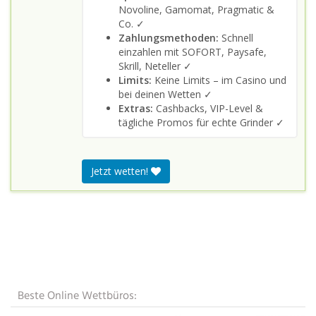
Novoline, Gamomat, Pragmatic &
Co. ✓
Zahlungsmethoden:
Schnell
einzahlen mit SOFORT, Paysafe,
Skrill, Neteller ✓
Limits:
Keine Limits – im Casino und
bei deinen Wetten ✓
Extras:
Cashbacks, VIP-Level &
tägliche Promos für echte Grinder ✓
Jetzt wetten!
Beste Online Wettbüros: