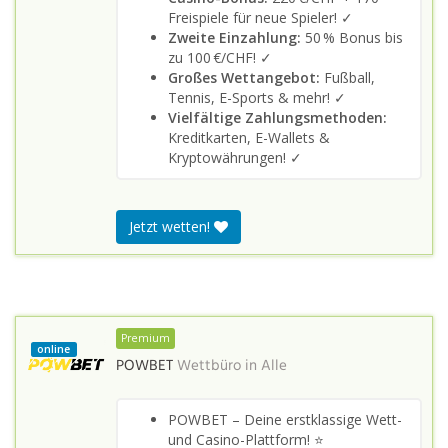
Freispiele für neue Spieler! ✓
Zweite Einzahlung:
50 % Bonus bis
zu 100 €/CHF! ✓
Großes Wettangebot:
Fußball,
Tennis, E-Sports & mehr! ✓
Vielfältige Zahlungsmethoden:
Kreditkarten, E-Wallets &
Kryptowährungen! ✓
Jetzt wetten!
Premium
online
POWBET
Wettbüro in
Alle
POWBET – Deine erstklassige Wett-
und Casino-Plattform! ⭐