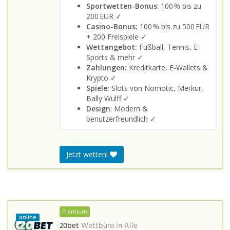
Sportwetten-Bonus
: 100 % bis zu
200 EUR ✓
Casino-Bonus:
100 % bis zu 500 EUR
+ 200 Freispiele ✓
Wettangebot:
Fußball, Tennis, E-
Sports & mehr ✓
Zahlungen:
Kreditkarte, E-Wallets &
Krypto ✓
Spiele:
Slots von Nomotic, Merkur,
Bally Wulff ✓
Design
: Modern &
benutzerfreundlich ✓
Jetzt wetten!
Premium
online
20bet
Wettbüro in
Alle