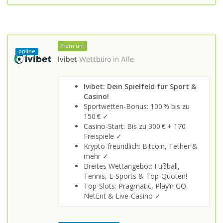
Premium
online
Ivibet
Wettbüro in
Alle
Ivibet: Dein Spielfeld für Sport &
Casino!
Sportwetten-Bonus: 100 % bis zu
150 € ✓
Casino-Start: Bis zu 300 € + 170
Freispiele ✓
Krypto-freundlich: Bitcoin, Tether &
mehr ✓
Breites Wettangebot: Fußball,
Tennis, E-Sports & Top-Quoten!
Top-Slots: Pragmatic, Play’n GO,
NetEnt & Live-Casino ✓