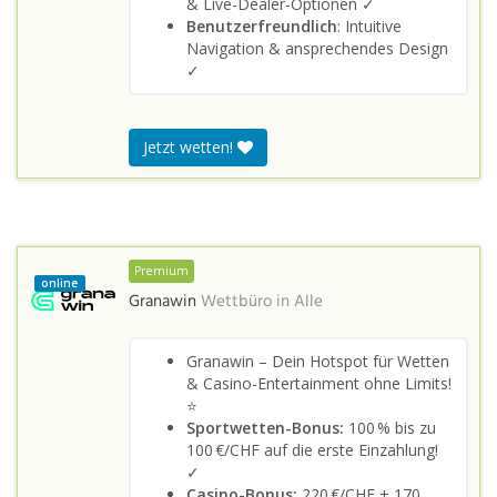
& Live-Dealer-Optionen ✓
Benutzerfreundlich
: Intuitive
Navigation & ansprechendes Design
✓
Jetzt wetten!
Premium
online
Granawin
Wettbüro in
Alle
Granawin – Dein Hotspot für Wetten
& Casino-Entertainment ohne Limits!
⭐
Sportwetten-Bonus:
100 % bis zu
100 €/CHF auf die erste Einzahlung!
✓
Casino-Bonus:
220 €/CHF + 170