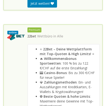
Jetzt wetten!
Premium
online
22bet
Wettbüro in
Alle
⭐
22Bet – Deine Wettplattform
mit Top-Quoten & High Limits!
⭐
🔥
Willkommensbonus
Sportwetten
: 100 % bis zu 122
€/CHF auf die erste Einzahlung!
🎰
Casino-Bonus
: Bis zu 300 €/CHF
für neue Spieler!
💎
Zahlungsmethoden
: Ein- und
Auszahlungen mit Kreditkarten, E-
Wallets & Kryptowährungen!
⚽
Beste Quoten & hohe Limits
:
Maximiere deine Gewinne mit Top-
Wettoptionen!