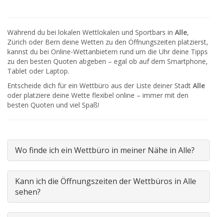
Während du bei lokalen Wettlokalen und Sportbars in
Alle
,
Zürich oder Bern deine Wetten zu den Öffnungszeiten platzierst,
kannst du bei Online-Wettanbietern rund um die Uhr deine Tipps
zu den besten Quoten abgeben – egal ob auf dem Smartphone,
Tablet oder Laptop.
Entscheide dich für ein Wettbüro aus der Liste deiner Stadt
Alle
oder platziere deine Wette flexibel online – immer mit den
besten Quoten und viel Spaß!
Wo finde ich ein Wettbüro in meiner Nähe in Alle?
Kann ich die Öffnungszeiten der Wettbüros in Alle
sehen?