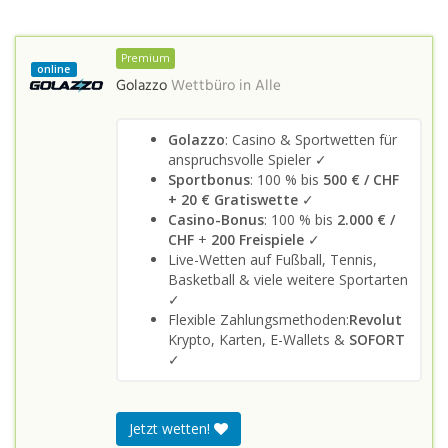
Premium
online
Golazzo
Wettbüro in
Alle
Golazzo
: Casino & Sportwetten für
anspruchsvolle Spieler ✓
Sportbonus
: 100 % bis
500
€ / CHF
+
20 € Gratiswette
✓
Casino-Bonus
: 100 % bis
2.000
€ /
CHF
+
200 Freispiele
✓
Live-Wetten auf Fußball, Tennis,
Basketball & viele weitere Sportarten
✓
Flexible Zahlungsmethoden:
Revolut
Krypto, Karten, E-Wallets &
SOFORT
✓
Jetzt wetten!