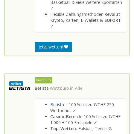
Basketball & viele weitere Sportarten
✓
Flexible Zahlungsmethoden:
Revolut
Krypto, Karten, E-Wallets &
SOFORT
✓
Jetzt wetten!
Premium
online
Betista
Wettbüro in
Alle
Betista
– 100 % bis zu €/CHF 250
Wettbonus ✓
Casino-Bereich:
100 % bis zu €/CHF
1.000 + 100 Freispiele ✓
Top-Wetten:
Fußball, Tennis &