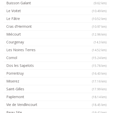
Buisson Galant
(9.62 km)
Le Voitet
(10.49 km)
Le Fâtre
(10.52 km)
Cras d’Hermont
(10.97 km)
Miécourt
(12.96 km)
Courgenay
(14.3 km)
Les Noires Terres
(14.52 km)
Cornol
(15.24 km)
Dos les Sapelots
(15.78 km)
Porrentruy
(16.43 km)
Miserez
(17.16 km)
Saint-Gilles
(17.99 km)
Paplemont
(18.14 km)
Vie de Vendlincourt
(18.45 km)
Beau Site
(19.42 km)