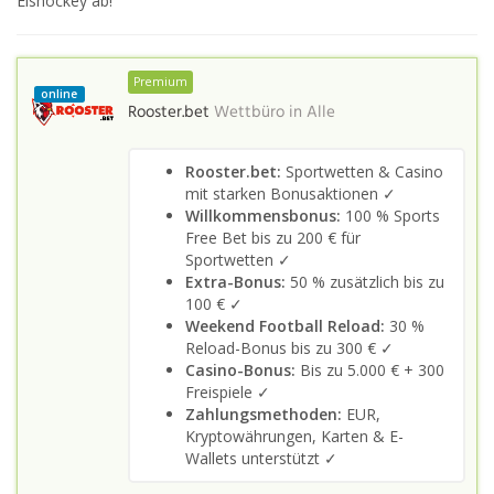
Eishockey ab!
Premium
online
Rooster.bet
Wettbüro in
Alle
Rooster.bet:
Sportwetten & Casino
mit starken Bonusaktionen ✓
Willkommensbonus:
100 % Sports
Free Bet bis zu 200 € für
Sportwetten ✓
Extra-Bonus:
50 % zusätzlich bis zu
100 € ✓
Weekend Football Reload:
30 %
Reload-Bonus bis zu 300 € ✓
Casino-Bonus:
Bis zu 5.000 € + 300
Freispiele ✓
Zahlungsmethoden:
EUR,
Kryptowährungen, Karten & E-
Wallets unterstützt ✓