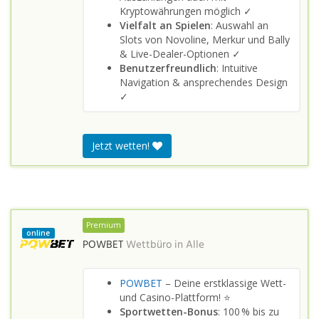
Kryptowährungen möglich ✓
Vielfalt an Spielen
: Auswahl an
Slots von Novoline, Merkur und Bally
& Live-Dealer-Optionen ✓
Benutzerfreundlich
: Intuitive
Navigation & ansprechendes Design
✓
Jetzt wetten!
Premium
online
POWBET
Wettbüro in
Alle
POWBET
– Deine erstklassige Wett-
und Casino-Plattform! ⭐
Sportwetten-Bonus
: 100 % bis zu