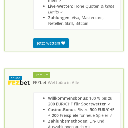
mehr ✓
Live-Wetten:
Hohe Quoten &
keine
Limits
✓
Zahlungen:
Visa, Mastercard,
Neteller, Skrill, Bitcoin
Jetzt wetten!
Premium
online
FEZbet
Wettbüro in
Alle
Willkommensbonus
: 100 % bis zu
200 EUR/CHF für Sportwetten
✓
Casino-Bonus
: Bis zu
500 EUR/CHF
+ 200 Freispiele
für neue Spieler ✓
Zahlunbsmethoden
: Ein- und
Auszahlungen auch mit