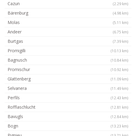
Cazun
(2.29 km)
Bärenburg
(4.98 km)
Molas
(5.11 km)
Andeer
(6.75 km)
Burtgas
(7.39 km)
Promigilli
(10.13 km)
Bagnusch
(10.84 km)
Promischur
(10.92 km)
Glattenberg
(11.09 km)
Selvanera
(11.49 km)
Perfils
(12.43 km)
Rofflaschlucht
(12.81 km)
Bavugls
(12.84 km)
Bogn
(13.23 km)
Pignieu
(13.71 km)