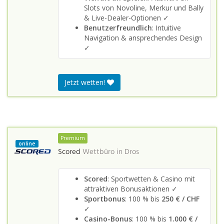
Slots von Novoline, Merkur und Bally
& Live-Dealer-Optionen ✓
Benutzerfreundlich
: Intuitive
Navigation & ansprechendes Design
✓
Jetzt wetten!
Premium
online
Scored
Wettbüro in
Dros
Scored
: Sportwetten & Casino mit
attraktiven Bonusaktionen ✓
Sportbonus
: 100 % bis
250 € / CHF
✓
Casino-Bonus
: 100 % bis
1.000 € /