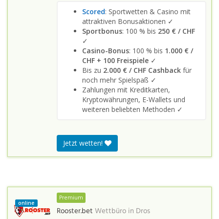
Scored
: Sportwetten & Casino mit
attraktiven Bonusaktionen ✓
Sportbonus
: 100 % bis
250 € / CHF
✓
Casino-Bonus
: 100 % bis
1.000 € /
CHF + 100 Freispiele
✓
Bis zu
2.000 € / CHF Cashback
für
noch mehr Spielspaß ✓
Zahlungen mit Kreditkarten,
Kryptowährungen, E-Wallets und
weiteren beliebten Methoden ✓
Jetzt wetten!
Premium
online
Rooster.bet
Wettbüro in
Dros