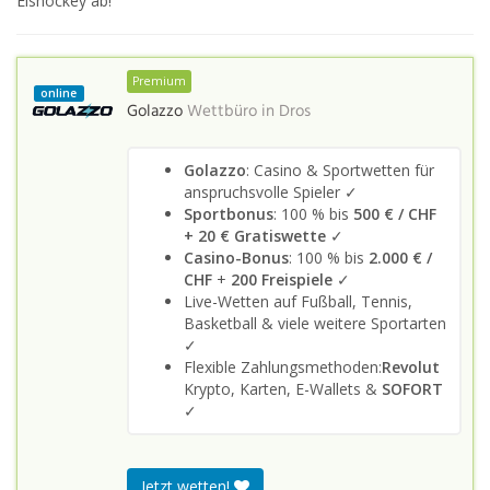
Eishockey ab!
Premium
online
Golazzo
Wettbüro in
Dros
Golazzo
: Casino & Sportwetten für
anspruchsvolle Spieler ✓
Sportbonus
: 100 % bis
500
€ / CHF
+
20 € Gratiswette
✓
Casino-Bonus
: 100 % bis
2.000
€ /
CHF
+
200 Freispiele
✓
Live-Wetten auf Fußball, Tennis,
Basketball & viele weitere Sportarten
✓
Flexible Zahlungsmethoden:
Revolut
Krypto, Karten, E-Wallets &
SOFORT
✓
Jetzt wetten!