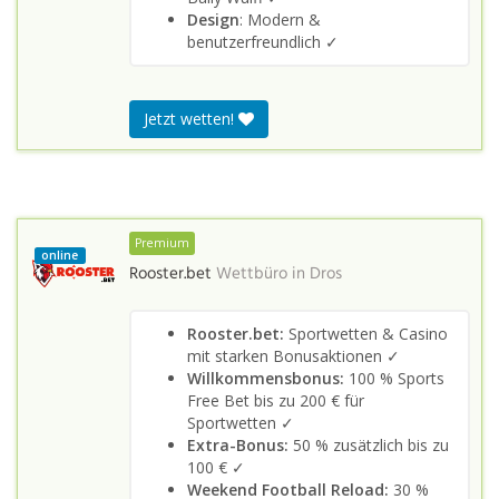
Design
: Modern &
benutzerfreundlich ✓
Jetzt wetten!
Premium
online
Rooster.bet
Wettbüro in
Dros
Rooster.bet:
Sportwetten & Casino
mit starken Bonusaktionen ✓
Willkommensbonus:
100 % Sports
Free Bet bis zu 200 € für
Sportwetten ✓
Extra-Bonus:
50 % zusätzlich bis zu
100 € ✓
Weekend Football Reload:
30 %