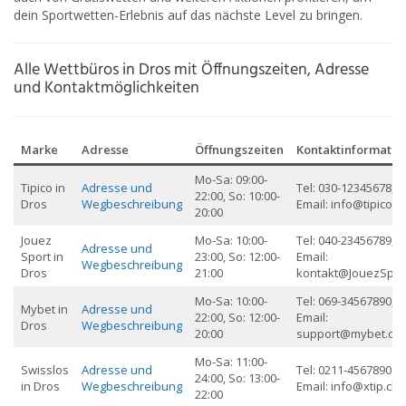
dein Sportwetten-Erlebnis auf das nächste Level zu bringen.
Alle Wettbüros in Dros mit Öffnungszeiten, Adresse
und Kontaktmöglichkeiten
Marke
Adresse
Öffnungszeiten
Kontaktinformatio
Mo-Sa: 09:00-
Tipico in
Adresse und
Tel: 030-12345678,
22:00, So: 10:00-
Dros
Wegbeschreibung
Email: info@tipico.c
20:00
Jouez
Mo-Sa: 10:00-
Tel: 040-23456789,
Adresse und
Sport in
23:00, So: 12:00-
Email:
Wegbeschreibung
Dros
21:00
kontakt@JouezSpor
Mo-Sa: 10:00-
Tel: 069-34567890,
Mybet in
Adresse und
22:00, So: 12:00-
Email:
Dros
Wegbeschreibung
20:00
support@mybet.ch
Mo-Sa: 11:00-
Swisslos
Adresse und
Tel: 0211-45678901,
24:00, So: 13:00-
in Dros
Wegbeschreibung
Email: info@xtip.ch
22:00