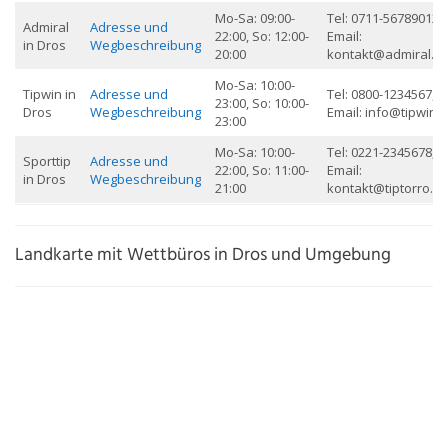
Mo-Sa: 09:00-
Tel: 0711-56789012,
Admiral
Adresse und
22:00, So: 12:00-
Email:
in Dros
Wegbeschreibung
20:00
kontakt@admiral.ch
Mo-Sa: 10:00-
Tipwin in
Adresse und
Tel: 0800-1234567,
23:00, So: 10:00-
Dros
Wegbeschreibung
Email: info@tipwin.c
23:00
Mo-Sa: 10:00-
Tel: 0221-2345678,
Sporttip
Adresse und
22:00, So: 11:00-
Email:
in Dros
Wegbeschreibung
21:00
kontakt@tiptorro.ch
Landkarte mit Wettbüros in Dros und Umgebung