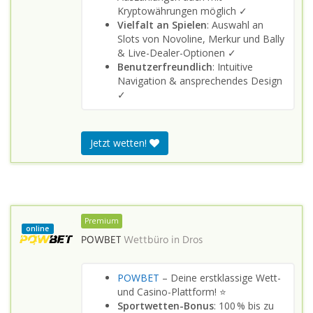
Kryptowährungen möglich ✓
Vielfalt an Spielen
: Auswahl an
Slots von Novoline, Merkur und Bally
& Live-Dealer-Optionen ✓
Benutzerfreundlich
: Intuitive
Navigation & ansprechendes Design
✓
Jetzt wetten!
Premium
online
POWBET
Wettbüro in
Dros
POWBET
– Deine erstklassige Wett-
und Casino-Plattform! ⭐
Sportwetten-Bonus
: 100 % bis zu