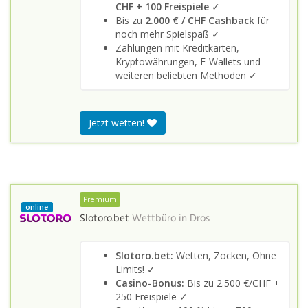
CHF + 100 Freispiele
✓
Bis zu
2.000 € / CHF Cashback
für
noch mehr Spielspaß ✓
Zahlungen mit Kreditkarten,
Kryptowährungen, E-Wallets und
weiteren beliebten Methoden ✓
Jetzt wetten!
Premium
online
Slotoro.bet
Wettbüro in
Dros
Slotoro.bet:
Wetten, Zocken, Ohne
Limits! ✓
Casino-Bonus:
Bis zu 2.500 €/CHF +
250 Freispiele ✓