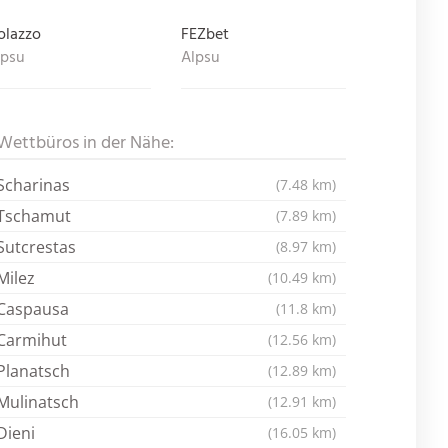
olazzo
FEZbet
lpsu
Alpsu
Wettbüros in der Nähe:
Scharinas
(7.48 km)
Tschamut
(7.89 km)
Sutcrestas
(8.97 km)
Milez
(10.49 km)
Caspausa
(11.8 km)
Carmihut
(12.56 km)
Planatsch
(12.89 km)
Mulinatsch
(12.91 km)
Dieni
(16.05 km)