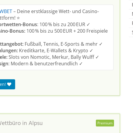
WBET
– Deine erstklassige Wett- und Casino-
ttform! ⭐
ortwetten-Bonus
: 100 % bis zu 200 EUR ✓
sino-Bonus:
100 % bis zu 500 EUR + 200 Freispiele
ttangebot:
Fußball, Tennis, E-Sports & mehr ✓
hlungen:
Kreditkarte, E-Wallets & Krypto ✓
ele:
Slots von Nomotic, Merkur, Bally Wulff ✓
sign
: Modern & benutzerfreundlich ✓
ten!
ettbüro in
Alpsu
Premium