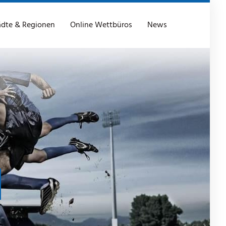
ädte & Regionen
Online Wettbüros
News