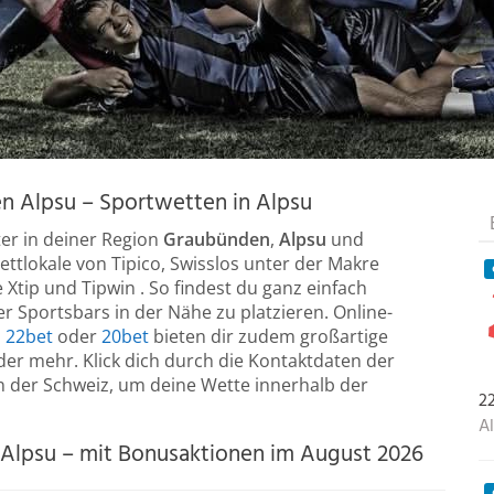
n Alpsu – Sportwetten in Alpsu
ter in deiner Region
Graubünden
,
Alpsu
und
tlokale von Tipico, Swisslos unter der Makre
 Xtip und Tipwin . So findest du ganz einfach
r Sportsbars in der Nähe zu platzieren. Online-
,
22bet
oder
20bet
bieten dir zudem großartige
r mehr. Klick dich durch die Kontaktdaten der
n der Schweiz, um deine Wette innerhalb der
2
A
, Alpsu – mit Bonusaktionen im August 2026