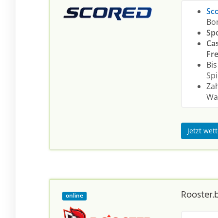
Sc
Bo
Sp
Ca
Fre
Bis
Sp
Zah
Wa
Jetzt wet
Rooster.
online