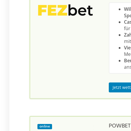
Wi
Sp
Ca
für
Za
mi
Vie
Mer
Be
an
Jetzt wet
POWBET
online