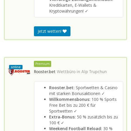
Kreditkarten, E-Wallets &
Kryptowährungen! ✓
Jetzt wetten!
Premium
online
Rooster.bet
Wettbüro in
Alp Trupchun
Rooster.bet:
Sportwetten & Casino
mit starken Bonusaktionen ✓
Willkommensbonus:
100 % Sports
Free Bet bis zu 200 € für
Sportwetten ✓
Extra-Bonus:
50 % zusätzlich bis zu
100 € ✓
Weekend Football Reload:
30 %