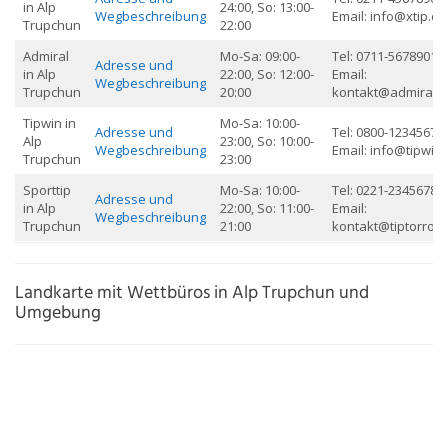
in Alp
24:00, So: 13:00-
Wegbeschreibung
Email: info@xtip.ch
Trupchun
22:00
Admiral
Mo-Sa: 09:00-
Tel: 0711-56789012,
Adresse und
in Alp
22:00, So: 12:00-
Email:
Wegbeschreibung
Trupchun
20:00
kontakt@admiral.c
Tipwin in
Mo-Sa: 10:00-
Adresse und
Tel: 0800-1234567,
Alp
23:00, So: 10:00-
Wegbeschreibung
Email: info@tipwin.
Trupchun
23:00
Sporttip
Mo-Sa: 10:00-
Tel: 0221-2345678,
Adresse und
in Alp
22:00, So: 11:00-
Email:
Wegbeschreibung
Trupchun
21:00
kontakt@tiptorro.c
Landkarte mit Wettbüros in Alp Trupchun und
Umgebung