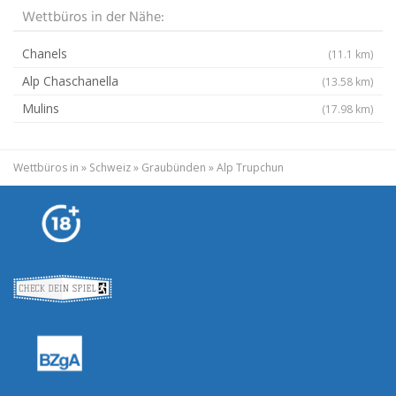
Wettbüros in der Nähe:
Chanels
(11.1 km)
Alp Chaschanella
(13.58 km)
Mulins
(17.98 km)
Wettbüros in
»
Schweiz
»
Graubünden
»
Alp Trupchun