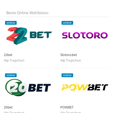
Beste Online Wettbüros:
online
online
22bet
Slotoro.bet
Alp Trupchun
Alp Trupchun
online
online
20bet
POWBET