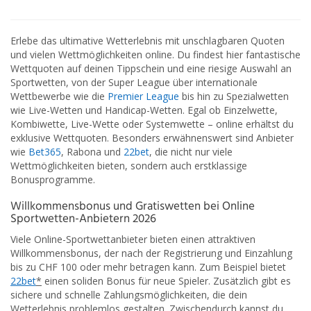
Erlebe das ultimative Wetterlebnis mit unschlagbaren Quoten
und vielen Wettmöglichkeiten online. Du findest hier fantastische
Wettquoten auf deinen Tippschein und eine riesige Auswahl an
Sportwetten, von der Super League über internationale
Wettbewerbe wie die
Premier League
bis hin zu Spezialwetten
wie Live-Wetten und Handicap-Wetten. Egal ob Einzelwette,
Kombiwette, Live-Wette oder Systemwette – online erhältst du
exklusive Wettquoten. Besonders erwähnenswert sind Anbieter
wie
Bet365
, Rabona und
22bet
, die nicht nur viele
Wettmöglichkeiten bieten, sondern auch erstklassige
Bonusprogramme.
Willkommensbonus und Gratiswetten bei Online
Sportwetten-Anbietern 2026
Viele Online-Sportwettanbieter bieten einen attraktiven
Willkommensbonus, der nach der Registrierung und Einzahlung
bis zu CHF 100 oder mehr betragen kann. Zum Beispiel bietet
22bet
*
einen soliden Bonus für neue Spieler. Zusätzlich gibt es
sichere und schnelle Zahlungsmöglichkeiten, die dein
Wetterlebnis problemlos gestalten. Zwischendurch kannst du