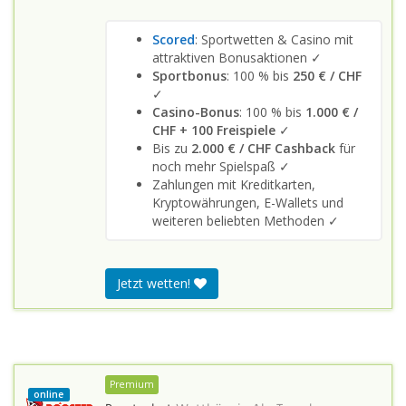
Scored
: Sportwetten & Casino mit
attraktiven Bonusaktionen ✓
Sportbonus
: 100 % bis
250 € / CHF
✓
Casino-Bonus
: 100 % bis
1.000 € /
CHF + 100 Freispiele
✓
Bis zu
2.000 € / CHF Cashback
für
noch mehr Spielspaß ✓
Zahlungen mit Kreditkarten,
Kryptowährungen, E-Wallets und
weiteren beliebten Methoden ✓
Jetzt wetten!
Premium
online