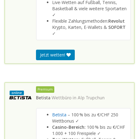
Live-Wetten auf Fußball, Tennis,
Basketball & viele weitere Sportarten
✓
Flexible Zahlungsmethoden:
Revolut
Krypto, Karten, E-Wallets &
SOFORT
✓
Jetzt wetten!
Premium
online
Betista
Wettbüro in
Alp Trupchun
Betista
– 100 % bis zu €/CHF 250
Wettbonus ✓
Casino-Bereich:
100 % bis zu €/CHF
1.000 + 100 Freispiele ✓