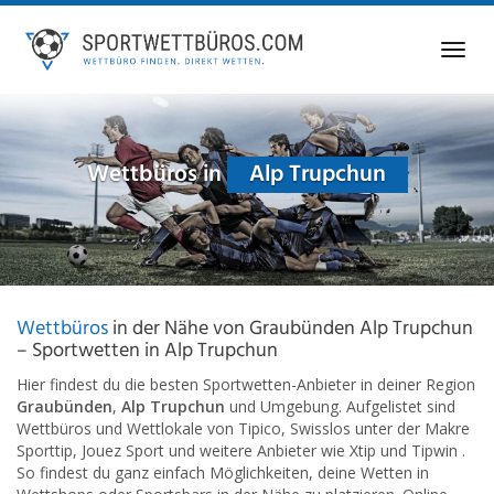
Skip
to
Toggl
main
navig
content
Wettbüros in
Alp Trupchun
Wettbüros
in der Nähe von Graubünden Alp Trupchun
– Sportwetten in Alp Trupchun
Hier findest du die besten Sportwetten-Anbieter in deiner Region
Graubünden
,
Alp Trupchun
und Umgebung. Aufgelistet sind
Wettbüros und Wettlokale von Tipico, Swisslos unter der Makre
Sporttip, Jouez Sport und weitere Anbieter wie Xtip und Tipwin .
So findest du ganz einfach Möglichkeiten, deine Wetten in