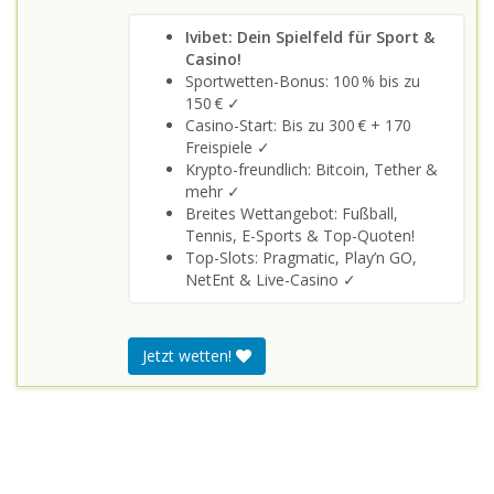
Ivibet: Dein Spielfeld für Sport &
Casino!
Sportwetten-Bonus: 100 % bis zu
150 € ✓
Casino-Start: Bis zu 300 € + 170
Freispiele ✓
Krypto-freundlich: Bitcoin, Tether &
mehr ✓
Breites Wettangebot: Fußball,
Tennis, E-Sports & Top-Quoten!
Top-Slots: Pragmatic, Play’n GO,
NetEnt & Live-Casino ✓
Jetzt wetten!