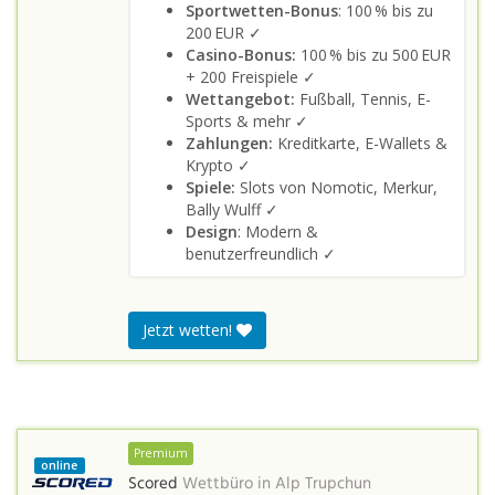
Sportwetten-Bonus
: 100 % bis zu
200 EUR ✓
Casino-Bonus:
100 % bis zu 500 EUR
+ 200 Freispiele ✓
Wettangebot:
Fußball, Tennis, E-
Sports & mehr ✓
Zahlungen:
Kreditkarte, E-Wallets &
Krypto ✓
Spiele:
Slots von Nomotic, Merkur,
Bally Wulff ✓
Design
: Modern &
benutzerfreundlich ✓
Jetzt wetten!
Premium
online
Scored
Wettbüro in
Alp Trupchun