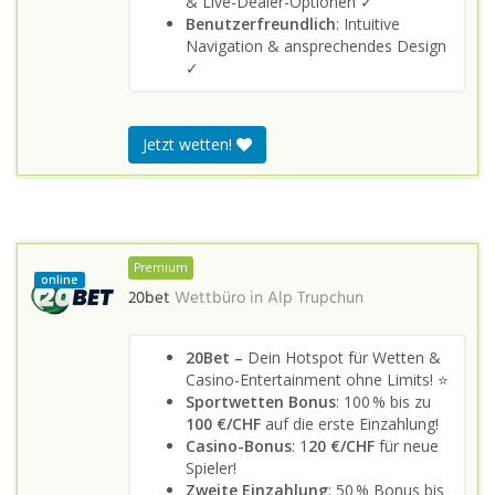
& Live-Dealer-Optionen ✓
Benutzerfreundlich
: Intuitive
Navigation & ansprechendes Design
✓
Jetzt wetten!
Premium
online
20bet
Wettbüro in
Alp Trupchun
20Bet –
Dein Hotspot für Wetten &
Casino-Entertainment ohne Limits! ⭐
Sportwetten Bonus
: 100 % bis zu
100 €/CHF
auf die erste Einzahlung!
Casino-Bonus
: 1
20 €/CHF
für neue
Spieler!
Zweite Einzahlung
: 50 % Bonus bis