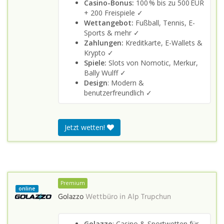
Casino-Bonus:
100 % bis zu 500 EUR
+ 200 Freispiele ✓
Wettangebot:
Fußball, Tennis, E-
Sports & mehr ✓
Zahlungen:
Kreditkarte, E-Wallets &
Krypto ✓
Spiele:
Slots von Nomotic, Merkur,
Bally Wulff ✓
Design
: Modern &
benutzerfreundlich ✓
Jetzt wetten!
Premium
online
Golazzo
Wettbüro in
Alp Trupchun
Golazzo
: Casino & Sportwetten für