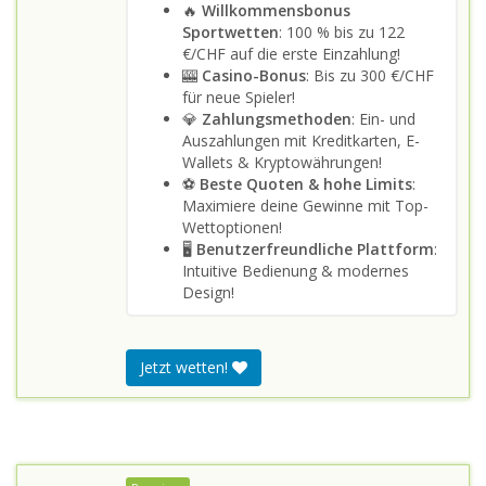
🔥
Willkommensbonus
Sportwetten
: 100 % bis zu 122
€/CHF auf die erste Einzahlung!
🎰
Casino-Bonus
: Bis zu 300 €/CHF
für neue Spieler!
💎
Zahlungsmethoden
: Ein- und
Auszahlungen mit Kreditkarten, E-
Wallets & Kryptowährungen!
⚽
Beste Quoten & hohe Limits
:
Maximiere deine Gewinne mit Top-
Wettoptionen!
🖥️
Benutzerfreundliche Plattform
:
Intuitive Bedienung & modernes
Design!
Jetzt wetten!