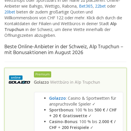
Wettshops oder Sportsbars in der Nähe zu platzieren. Online-
Anbieter wie Bahigo, Wettigo, Rabona,
Bet365
,
22bet
oder
20bet
bieten dir zudem großartige Quoten und
Willkommensboni von CHF 122 oder mehr. Klick dich durch die
Kontaktdaten der Filialen und Wettbüros in deiner Stadt
Alp
Trupchun
in der Schweiz, um deine Wette innerhalb der
Öffnungszeiten abzugeben.
Beste Online-Anbieter in der Schweiz, Alp Trupchun –
mit Bonusaktionen im August 2026
Premium
online
Golazzo
Wettbüro in
Alp Trupchun
Golazzo
: Casino & Sportwetten für
anspruchsvolle Spieler ✓
Sportbonus
: 100 % bis
500
€ / CHF
+
20 € Gratiswette
✓
Casino-Bonus
: 100 % bis
2.000
€ /
CHF
+
200 Freispiele
✓