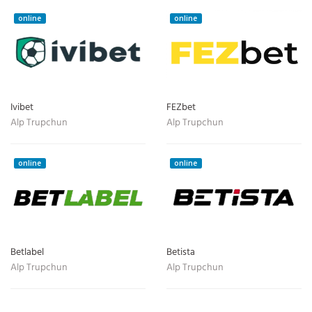
online
online
Ivibet
FEZbet
Alp Trupchun
Alp Trupchun
online
online
Betlabel
Betista
Alp Trupchun
Alp Trupchun