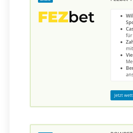
Wi
Sp
Ca
für
Za
mi
Vie
Mer
Be
an
Jetzt wet