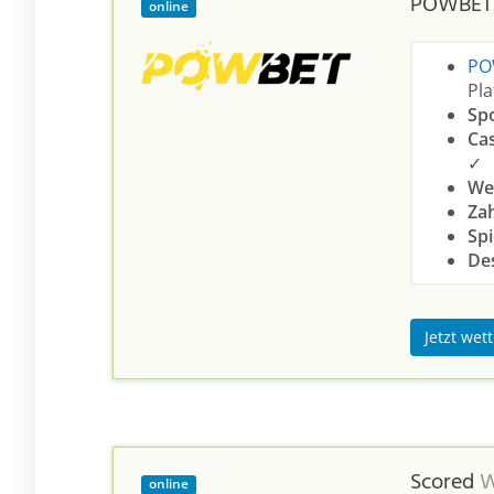
POWBET
online
PO
Pla
Sp
Ca
✓
We
Za
Spi
De
Jetzt wet
Scored
W
online