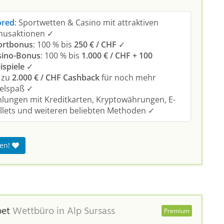
ored
: Sportwetten & Casino mit attraktiven
nusaktionen ✓
ortbonus
: 100 % bis
250 € / CHF
✓
sino-Bonus
: 100 % bis
1.000 € / CHF + 100
ispiele
✓
 zu
2.000 € / CHF Cashback
für noch mehr
ielspaß ✓
lungen mit Kreditkarten, Kryptowährungen, E-
llets und weiteren beliebten Methoden ✓
ten!
bet
Wettbüro in
Alp Sursass
Premium