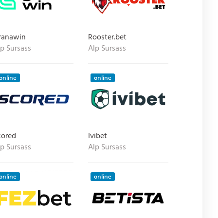
ranawin
Rooster.bet
lp Sursass
Alp Sursass
online
online
cored
Ivibet
lp Sursass
Alp Sursass
online
online