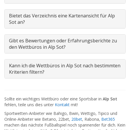
Bietet das Verzeichnis eine Kartenansicht für Alp
Sot an?
Gibt es Bewertungen oder Erfahrungsberichte zu
den Wettbüros in Alp Sot?
Kann ich die Wettbüros in Alp Sot nach bestimmten
Kriterien filtern?
Sollte ein wichtiges Wettbüro oder eine Sportsbar in
Alp Sot
fehlen, teile uns dies unter
Kontakt
mit!
Sportwetten-Anbieter wie Bahigo, Bwin, Wettigo, Tipico und
Online-Anbieter wie Betano, 22bet,
20bet
, Rabona,
Bet365
machen das nächste Fußballspiel noch spannender für dich. Kein