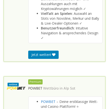
Auszahlungen auch mit
Kryptowährungen möglich ✓
Vielfalt an Spielen
: Auswahl an
Slots von Novoline, Merkur und Bally
& Live-Dealer-Optionen ✓
Benutzerfreundlich
: Intuitive
Navigation & ansprechendes Design
✓
Jetzt wetten!
Premium
online
POWBET
Wettbüro in
Alp Sot
POWBET
– Deine erstklassige Wett-
und Casino-Plattform! ⭐