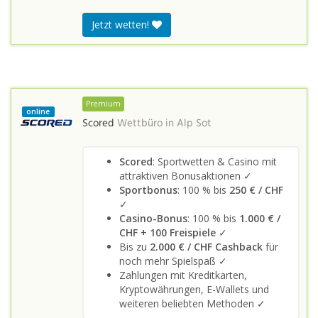
Jetzt wetten!
Premium
online
Scored
Wettbüro in
Alp Sot
Scored
: Sportwetten & Casino mit
attraktiven Bonusaktionen ✓
Sportbonus
: 100 % bis
250 € / CHF
✓
Casino-Bonus
: 100 % bis
1.000 € /
CHF + 100 Freispiele
✓
Bis zu
2.000 € / CHF Cashback
für
noch mehr Spielspaß ✓
Zahlungen mit Kreditkarten,
Kryptowährungen, E-Wallets und
weiteren beliebten Methoden ✓