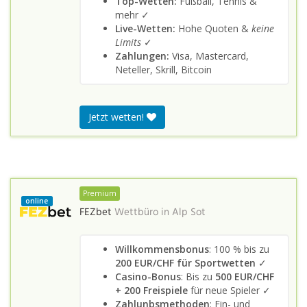
Top-Wetten:
Fußball, Tennis &
mehr ✓
Live-Wetten:
Hohe Quoten &
keine
Limits
✓
Zahlungen:
Visa, Mastercard,
Neteller, Skrill, Bitcoin
Jetzt wetten!
Premium
online
FEZbet
Wettbüro in
Alp Sot
Willkommensbonus
: 100 % bis zu
200 EUR/CHF für Sportwetten
✓
Casino-Bonus
: Bis zu
500 EUR/CHF
+ 200 Freispiele
für neue Spieler ✓
Zahlunbsmethoden
: Ein- und