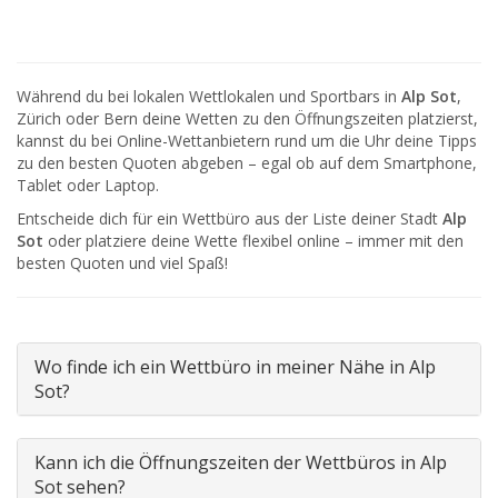
Während du bei lokalen Wettlokalen und Sportbars in
Alp Sot
,
Zürich oder Bern deine Wetten zu den Öffnungszeiten platzierst,
kannst du bei Online-Wettanbietern rund um die Uhr deine Tipps
zu den besten Quoten abgeben – egal ob auf dem Smartphone,
Tablet oder Laptop.
Entscheide dich für ein Wettbüro aus der Liste deiner Stadt
Alp
Sot
oder platziere deine Wette flexibel online – immer mit den
besten Quoten und viel Spaß!
Wo finde ich ein Wettbüro in meiner Nähe in Alp
Sot?
Kann ich die Öffnungszeiten der Wettbüros in Alp
Sot sehen?