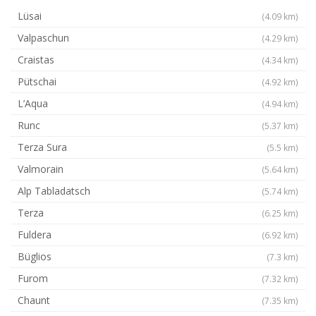
Lüsai
(4.09 km)
Valpaschun
(4.29 km)
Craistas
(4.34 km)
Pütschai
(4.92 km)
L’Aqua
(4.94 km)
Runc
(5.37 km)
Terza Sura
(5.5 km)
Valmorain
(5.64 km)
Alp Tabladatsch
(5.74 km)
Terza
(6.25 km)
Fuldera
(6.92 km)
Büglios
(7.3 km)
Furom
(7.32 km)
Chaunt
(7.35 km)