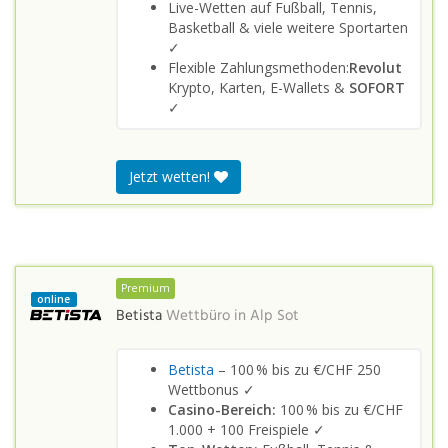
Live-Wetten auf Fußball, Tennis,
Basketball & viele weitere Sportarten
✓
Flexible Zahlungsmethoden:
Revolut
Krypto, Karten, E-Wallets &
SOFORT
✓
Jetzt wetten!
Premium
online
Betista
Wettbüro in
Alp Sot
Betista
– 100 % bis zu €/CHF 250
Wettbonus ✓
Casino-Bereich:
100 % bis zu €/CHF
1.000 + 100 Freispiele ✓