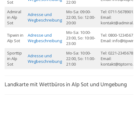
Sot
22:00
Admiral
Mo-Sa: 09:00-
Tel: 0711-56789012,
Adresse und
in Alp
22:00, So: 12:00-
Email:
Wegbeschreibung
Sot
20:00
kontakt@admiral.ch
Mo-Sa: 10:00-
Tipwin in
Adresse und
Tel: 0800-1234567,
23:00, So: 10:00-
Alp Sot
Wegbeschreibung
Email: info@tipwin.c
23:00
Sporttip
Mo-Sa: 10:00-
Tel: 0221-2345678,
Adresse und
in Alp
22:00, So: 11:00-
Email:
Wegbeschreibung
Sot
21:00
kontakt@tiptorro.ch
Landkarte mit Wettbüros in Alp Sot und Umgebung