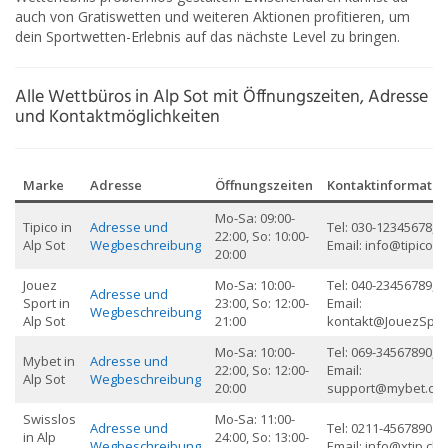
auch von Gratiswetten und weiteren Aktionen profitieren, um
dein Sportwetten-Erlebnis auf das nächste Level zu bringen.
Alle Wettbüros in Alp Sot mit Öffnungszeiten, Adresse
und Kontaktmöglichkeiten
Marke
Adresse
Öffnungszeiten
Kontaktinformatio
Mo-Sa: 09:00-
Tipico in
Adresse und
Tel: 030-12345678,
22:00, So: 10:00-
Alp Sot
Wegbeschreibung
Email: info@tipico.c
20:00
Jouez
Mo-Sa: 10:00-
Tel: 040-23456789,
Adresse und
Sport in
23:00, So: 12:00-
Email:
Wegbeschreibung
Alp Sot
21:00
kontakt@JouezSpor
Mo-Sa: 10:00-
Tel: 069-34567890,
Mybet in
Adresse und
22:00, So: 12:00-
Email:
Alp Sot
Wegbeschreibung
20:00
support@mybet.ch
Swisslos
Mo-Sa: 11:00-
Adresse und
Tel: 0211-45678901,
in Alp
24:00, So: 13:00-
Wegbeschreibung
Email: info@xtip.ch