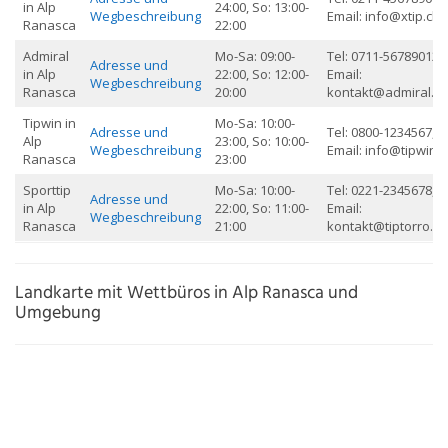
in Alp
24:00, So: 13:00-
Wegbeschreibung
Email: info@xtip.ch
Ranasca
22:00
Admiral
Mo-Sa: 09:00-
Tel: 0711-56789012,
Adresse und
in Alp
22:00, So: 12:00-
Email:
Wegbeschreibung
Ranasca
20:00
kontakt@admiral.ch
Tipwin in
Mo-Sa: 10:00-
Adresse und
Tel: 0800-1234567,
Alp
23:00, So: 10:00-
Wegbeschreibung
Email: info@tipwin.c
Ranasca
23:00
Sporttip
Mo-Sa: 10:00-
Tel: 0221-2345678,
Adresse und
in Alp
22:00, So: 11:00-
Email:
Wegbeschreibung
Ranasca
21:00
kontakt@tiptorro.ch
Landkarte mit Wettbüros in Alp Ranasca und
Umgebung