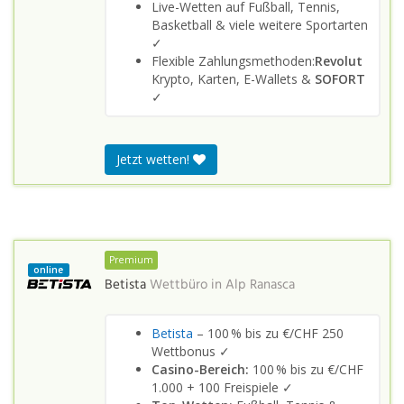
Live-Wetten auf Fußball, Tennis,
Basketball & viele weitere Sportarten
✓
Flexible Zahlungsmethoden:
Revolut
Krypto, Karten, E-Wallets &
SOFORT
✓
Jetzt wetten!
Premium
online
Betista
Wettbüro in
Alp Ranasca
Betista
– 100 % bis zu €/CHF 250
Wettbonus ✓
Casino-Bereich:
100 % bis zu €/CHF
1.000 + 100 Freispiele ✓