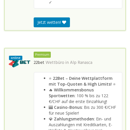
✓
Jetzt wetten!
Premium
online
22bet
Wettbüro in
Alp Ranasca
⭐
22Bet – Deine Wettplattform
mit Top-Quoten & High Limits!
⭐
🔥
Willkommensbonus
Sportwetten
: 100 % bis zu 122
€/CHF auf die erste Einzahlung!
🎰
Casino-Bonus
: Bis zu 300 €/CHF
für neue Spieler!
💎
Zahlungsmethoden
: Ein- und
Auszahlungen mit Kreditkarten, E-