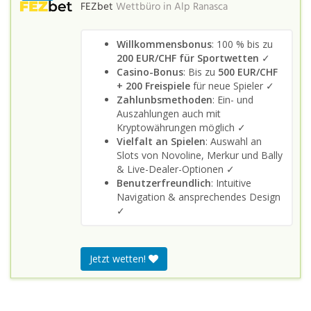
FEZbet
Wettbüro in
Alp Ranasca
Willkommensbonus
: 100 % bis zu
200 EUR/CHF für Sportwetten
✓
Casino-Bonus
: Bis zu
500 EUR/CHF
+ 200 Freispiele
für neue Spieler ✓
Zahlunbsmethoden
: Ein- und
Auszahlungen auch mit
Kryptowährungen möglich ✓
Vielfalt an Spielen
: Auswahl an
Slots von Novoline, Merkur und Bally
& Live-Dealer-Optionen ✓
Benutzerfreundlich
: Intuitive
Navigation & ansprechendes Design
✓
Jetzt wetten!