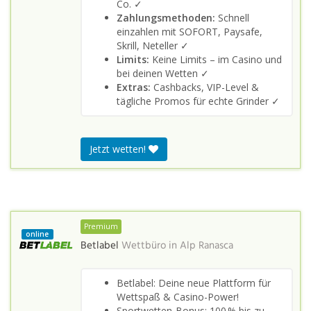
Co. ✓
Zahlungsmethoden:
Schnell
einzahlen mit SOFORT, Paysafe,
Skrill, Neteller ✓
Limits:
Keine Limits – im Casino und
bei deinen Wetten ✓
Extras:
Cashbacks, VIP-Level &
tägliche Promos für echte Grinder ✓
Jetzt wetten!
Premium
online
Betlabel
Wettbüro in
Alp Ranasca
Betlabel: Deine neue Plattform für
Wettspaß & Casino-Power!
Sportwetten-Bonus: 100 % bis zu