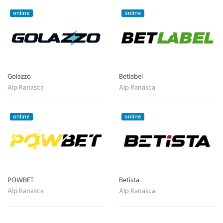
online
online
Golazzo
Betlabel
Alp Ranasca
Alp Ranasca
online
online
POWBET
Betista
Alp Ranasca
Alp Ranasca