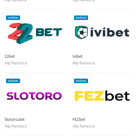
Alp Ranasca
Alp Ranasca
online
online
22bet
Ivibet
Alp Ranasca
Alp Ranasca
online
online
Slotoro.bet
FEZbet
Alp Ranasca
Alp Ranasca