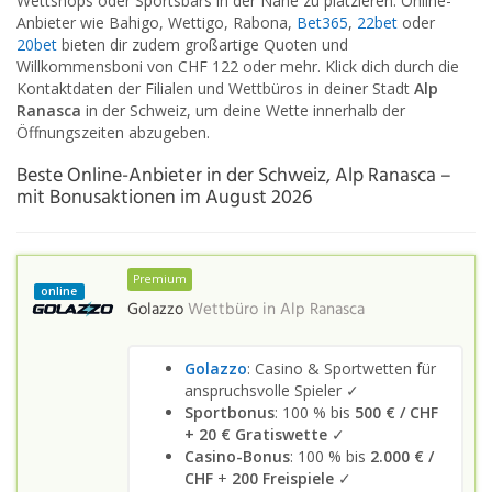
Wettshops oder Sportsbars in der Nähe zu platzieren. Online-
Anbieter wie Bahigo, Wettigo, Rabona,
Bet365
,
22bet
oder
20bet
bieten dir zudem großartige Quoten und
Willkommensboni von CHF 122 oder mehr. Klick dich durch die
Kontaktdaten der Filialen und Wettbüros in deiner Stadt
Alp
Ranasca
in der Schweiz, um deine Wette innerhalb der
Öffnungszeiten abzugeben.
Beste Online-Anbieter in der Schweiz, Alp Ranasca –
mit Bonusaktionen im August 2026
Premium
online
Golazzo
Wettbüro in
Alp Ranasca
Golazzo
: Casino & Sportwetten für
anspruchsvolle Spieler ✓
Sportbonus
: 100 % bis
500
€ / CHF
+
20 € Gratiswette
✓
Casino-Bonus
: 100 % bis
2.000
€ /
CHF
+
200 Freispiele
✓