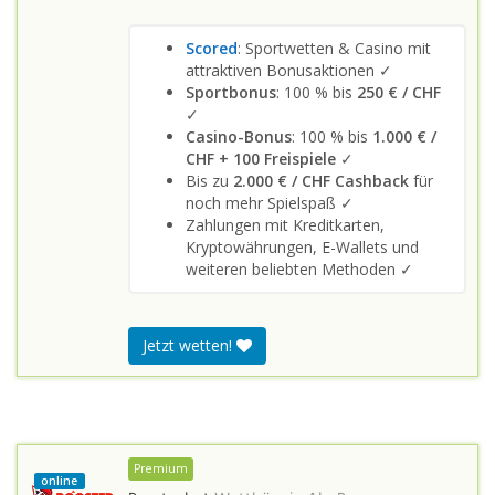
Scored
: Sportwetten & Casino mit
attraktiven Bonusaktionen ✓
Sportbonus
: 100 % bis
250 € / CHF
✓
Casino-Bonus
: 100 % bis
1.000 € /
CHF + 100 Freispiele
✓
Bis zu
2.000 € / CHF Cashback
für
noch mehr Spielspaß ✓
Zahlungen mit Kreditkarten,
Kryptowährungen, E-Wallets und
weiteren beliebten Methoden ✓
Jetzt wetten!
Premium
online