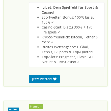
Ivibet: Dein Spielfeld für Sport &
Casino!
Sportwetten-Bonus: 100 % bis zu
150 € ✓
Casino-Start: Bis zu 300 € + 170
Freispiele ✓
Krypto-freundlich: Bitcoin, Tether &
mehr ✓
Breites Wettangebot: Fußball,
Tennis, E-Sports & Top-Quoten!
Top-Slots: Pragmatic, Play’n GO,
NetEnt & Live-Casino ✓
Jetzt wetten!
Premium
online