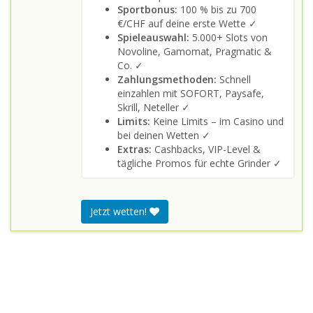
Sportbonus:
100 % bis zu 700
€/CHF auf deine erste Wette ✓
Spieleauswahl:
5.000+ Slots von
Novoline, Gamomat, Pragmatic &
Co. ✓
Zahlungsmethoden:
Schnell
einzahlen mit SOFORT, Paysafe,
Skrill, Neteller ✓
Limits:
Keine Limits – im Casino und
bei deinen Wetten ✓
Extras:
Cashbacks, VIP-Level &
tägliche Promos für echte Grinder ✓
Jetzt wetten!