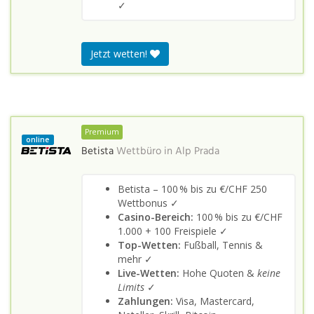
✓
Jetzt wetten!
Premium
online
Betista
Wettbüro in
Alp Prada
Betista – 100 % bis zu €/CHF 250
Wettbonus ✓
Casino-Bereich:
100 % bis zu €/CHF
1.000 + 100 Freispiele ✓
Top-Wetten:
Fußball, Tennis &
mehr ✓
Live-Wetten:
Hohe Quoten &
keine
Limits
✓
Zahlungen:
Visa, Mastercard,