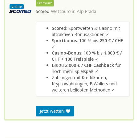
Premium
online
Scored
Wettbüro in
Alp Prada
Scored
: Sportwetten & Casino mit
attraktiven Bonusaktionen ✓
Sportbonus
: 100 % bis
250 € / CHF
✓
Casino-Bonus
: 100 % bis
1.000 € /
CHF + 100 Freispiele
✓
Bis zu
2.000 € / CHF Cashback
für
noch mehr Spielspaß ✓
Zahlungen mit Kreditkarten,
Kryptowährungen, E-Wallets und
weiteren beliebten Methoden ✓
Jetzt wetten!