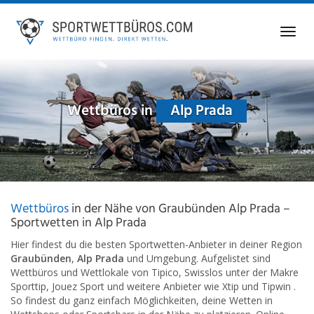
Skip
to
Toggl
main
navig
content
Wettbüros in
Alp Prada
Wettbüros
in der Nähe von Graubünden Alp Prada –
Sportwetten in Alp Prada
Hier findest du die besten Sportwetten-Anbieter in deiner Region
Graubünden
,
Alp Prada
und Umgebung. Aufgelistet sind
Wettbüros und Wettlokale von Tipico, Swisslos unter der Makre
Sporttip, Jouez Sport und weitere Anbieter wie Xtip und Tipwin .
So findest du ganz einfach Möglichkeiten, deine Wetten in