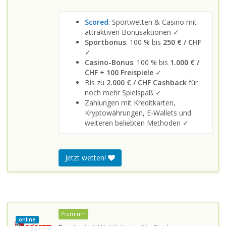
Scored
: Sportwetten & Casino mit
attraktiven Bonusaktionen ✓
Sportbonus
: 100 % bis
250 € / CHF
✓
Casino-Bonus
: 100 % bis
1.000 € /
CHF + 100 Freispiele
✓
Bis zu
2.000 € / CHF Cashback
für
noch mehr Spielspaß ✓
Zahlungen mit Kreditkarten,
Kryptowährungen, E-Wallets und
weiteren beliebten Methoden ✓
Jetzt wetten!
Premium
online