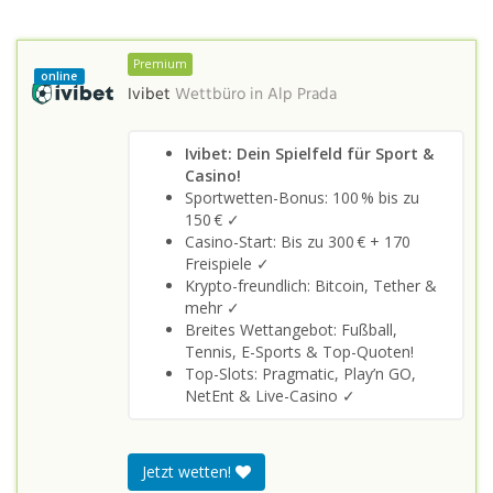
Premium
online
Ivibet
Wettbüro in
Alp Prada
Ivibet: Dein Spielfeld für Sport &
Casino!
Sportwetten-Bonus: 100 % bis zu
150 € ✓
Casino-Start: Bis zu 300 € + 170
Freispiele ✓
Krypto-freundlich: Bitcoin, Tether &
mehr ✓
Breites Wettangebot: Fußball,
Tennis, E-Sports & Top-Quoten!
Top-Slots: Pragmatic, Play’n GO,
NetEnt & Live-Casino ✓
Jetzt wetten!