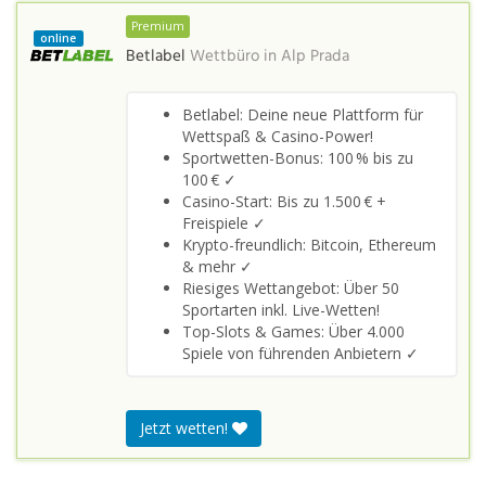
Premium
online
Betlabel
Wettbüro in
Alp Prada
Betlabel: Deine neue Plattform für
Wettspaß & Casino-Power!
Sportwetten-Bonus: 100 % bis zu
100 € ✓
Casino-Start: Bis zu 1.500 € +
Freispiele ✓
Krypto-freundlich: Bitcoin, Ethereum
& mehr ✓
Riesiges Wettangebot: Über 50
Sportarten inkl. Live-Wetten!
Top-Slots & Games: Über 4.000
Spiele von führenden Anbietern ✓
Jetzt wetten!