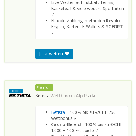
Live-Wetten auf Fußball, Tennis,
Basketball & viele weitere Sportarten
✓
Flexible Zahlungsmethoden:
Revolut
Krypto, Karten, E-Wallets &
SOFORT
✓
Jetzt wetten!
Premium
online
Betista
Wettbüro in
Alp Prada
Betista
– 100 % bis zu €/CHF 250
Wettbonus ✓
Casino-Bereich:
100 % bis zu €/CHF
1.000 + 100 Freispiele ✓