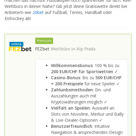
machen das nächste Fußballspiel noch spannender für dich. Kein
Wettbüro in deiner Nähe? Gib jetzt deine Gratiswette direkt bei
Anbietern wie
20bet
auf Fußball, Tennis, Handball oder
Eishockey ab!
Premium
online
FEZbet
Wettbüro in
Alp Prada
Willkommensbonus
: 100 % bis zu
200 EUR/CHF für Sportwetten
✓
Casino-Bonus
: Bis zu
500 EUR/CHF
+ 200 Freispiele
für neue Spieler ✓
Zahlunbsmethoden
: Ein- und
Auszahlungen auch mit
Kryptowährungen möglich ✓
Vielfalt an Spielen
: Auswahl an
Slots von Novoline, Merkur und Bally
& Live-Dealer-Optionen ✓
Benutzerfreundlich
: Intuitive
Navigation & ansprechendes Design