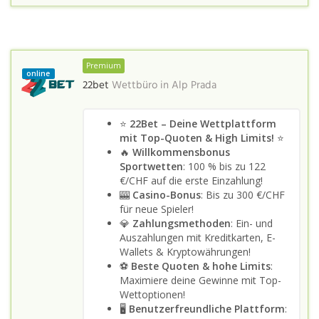
Premium
online
22bet
Wettbüro in
Alp Prada
⭐
22Bet – Deine Wettplattform
mit Top-Quoten & High Limits!
⭐
🔥
Willkommensbonus
Sportwetten
: 100 % bis zu 122
€/CHF auf die erste Einzahlung!
🎰
Casino-Bonus
: Bis zu 300 €/CHF
für neue Spieler!
💎
Zahlungsmethoden
: Ein- und
Auszahlungen mit Kreditkarten, E-
Wallets & Kryptowährungen!
⚽
Beste Quoten & hohe Limits
:
Maximiere deine Gewinne mit Top-
Wettoptionen!
🖥️
Benutzerfreundliche Plattform
: