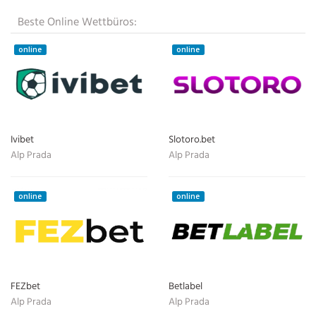
Beste Online Wettbüros:
online
online
Ivibet
Slotoro.bet
Alp Prada
Alp Prada
online
online
FEZbet
Betlabel
Alp Prada
Alp Prada