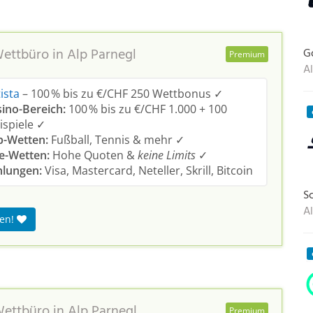
ettbüro in
Alp Parnegl
G
Premium
A
ista
– 100 % bis zu €/CHF 250 Wettbonus ✓
ino-Bereich:
100 % bis zu €/CHF 1.000 + 100
ispiele ✓
p-Wetten:
Fußball, Tennis & mehr ✓
e-Wetten:
Hohe Quoten &
keine Limits
✓
hlungen:
Visa, Mastercard, Neteller, Skrill, Bitcoin
S
A
ten!
ettbüro in
Alp Parnegl
Premium