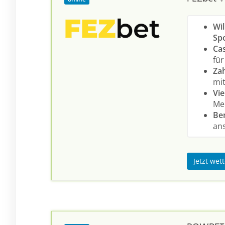
Wi
Sp
Ca
für
Za
mi
Vie
Mer
Be
an
Jetzt wet