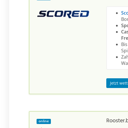
Sc
Bo
Sp
Ca
Fre
Bis
Sp
Zah
Wa
Jetzt wet
Rooster.
online