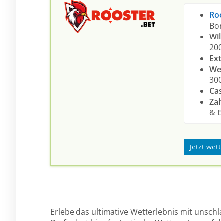
Ro
Bo
Wi
200
Ex
We
30
Ca
Za
& E
Jetzt wet
Erlebe das ultimative Wetterlebnis mit unsch