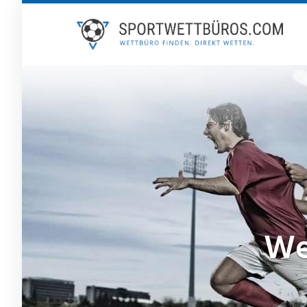
Skip
to
main
content
We