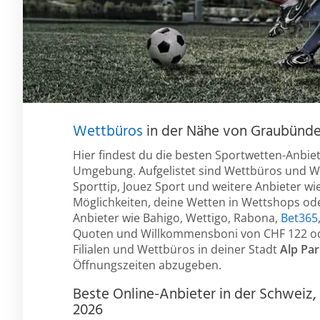
Wettbüros
in der Nähe von Graubünden
Hier findest du die besten Sportwetten-Anbie
Umgebung. Aufgelistet sind Wettbüros und Wet
Sporttip, Jouez Sport und weitere Anbieter wie
Möglichkeiten, deine Wetten in Wettshops ode
Anbieter wie Bahigo, Wettigo, Rabona,
Bet365
Quoten und Willkommensboni von CHF 122 ode
Filialen und Wettbüros in deiner Stadt
Alp Par
Öffnungszeiten abzugeben.
Beste Online-Anbieter in der Schweiz,
2026