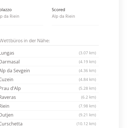
olazzo
Scored
p da Riein
Alp da Riein
Wettbüros in der Nähe:
Lungas
(3.07 km)
Darmasal
(4.19 km)
Alp da Sevgein
(4.36 km)
Cuzein
(4.84 km)
Prau d’Alp
(5.28 km)
Raveras
(6.2 km)
Riein
(7.98 km)
Dutjen
(9.21 km)
Curschetta
(10.12 km)