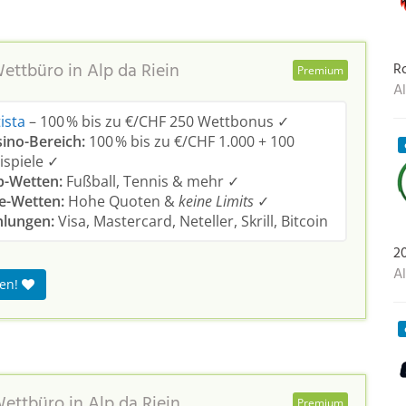
ettbüro in
Alp da Riein
R
Premium
Al
ista
– 100 % bis zu €/CHF 250 Wettbonus ✓
ino-Bereich:
100 % bis zu €/CHF 1.000 + 100
ispiele ✓
p-Wetten:
Fußball, Tennis & mehr ✓
e-Wetten:
Hohe Quoten &
keine Limits
✓
hlungen:
Visa, Mastercard, Neteller, Skrill, Bitcoin
2
Al
ten!
ettbüro in
Alp da Riein
Premium