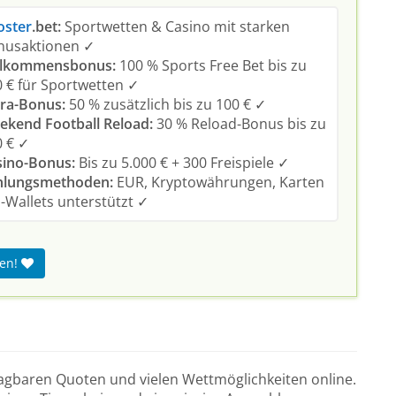
oster
.bet:
Sportwetten & Casino mit starken
nusaktionen ✓
llkommensbonus:
100 % Sports Free Bet bis zu
 € für Sportwetten ✓
tra-Bonus:
50 % zusätzlich bis zu 100 € ✓
ekend Football Reload:
30 % Reload-Bonus bis zu
0 € ✓
sino-Bonus:
Bis zu 5.000 € + 300 Freispiele ✓
hlungsmethoden:
EUR, Kryptowährungen, Karten
-Wallets unterstützt ✓
ten!
lagbaren Quoten und vielen Wettmöglichkeiten online.