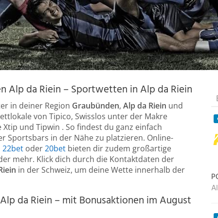
 Alp da Riein – Sportwetten in Alp da Riein
ter in deiner Region
Graubünden
,
Alp da Riein
und
tlokale von Tipico, Swisslos unter der Makre
 Xtip und Tipwin . So findest du ganz einfach
r Sportsbars in der Nähe zu platzieren. Online-
,
22bet
oder
20bet
bieten dir zudem großartige
r mehr. Klick dich durch die Kontaktdaten der
Riein
in der Schweiz, um deine Wette innerhalb der
P
Al
 Alp da Riein – mit Bonusaktionen im August