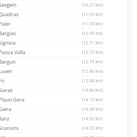
Sevgein
(10.27 km)
Quadras
(11.59 km)
Paier
(11.74 km)
Bargias
(12.05 km)
Signina
(12.71 km)
Puoza Valla
(12.72 km)
Bargun
(12.73 km)
Luven
(12.84 km)
Fri
(12.94 km)
Siaras
(13.84 km)
Plaun Gera
(14.15 km)
Giera
(14.38 km)
Ilanz
(14.52 km)
Scansins
(14.72 km)