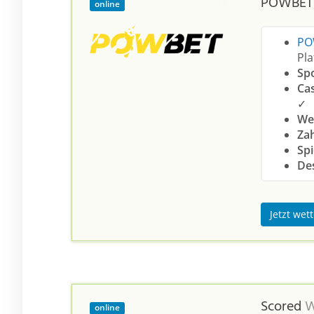
POWBET
online
PO
Pla
Sp
Ca
✓
We
Za
Spi
De
Jetzt wet
Scored
W
online