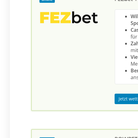
Wi
Sp
Ca
für
Za
mi
Vie
Mer
Be
an
Jetzt wet