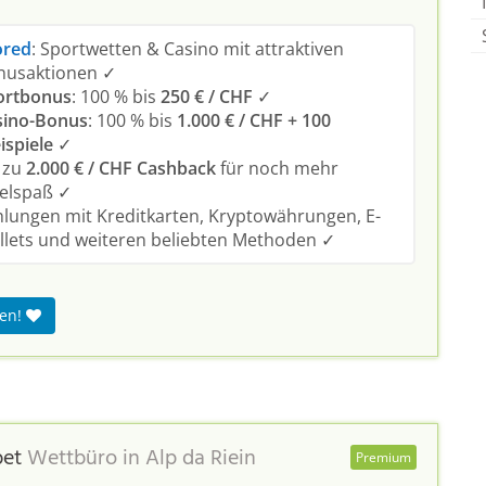
ored
: Sportwetten & Casino mit attraktiven
nusaktionen ✓
ortbonus
: 100 % bis
250 € / CHF
✓
sino-Bonus
: 100 % bis
1.000 € / CHF + 100
ispiele
✓
 zu
2.000 € / CHF Cashback
für noch mehr
ielspaß ✓
lungen mit Kreditkarten, Kryptowährungen, E-
llets und weiteren beliebten Methoden ✓
ten!
bet
Wettbüro in
Alp da Riein
Premium