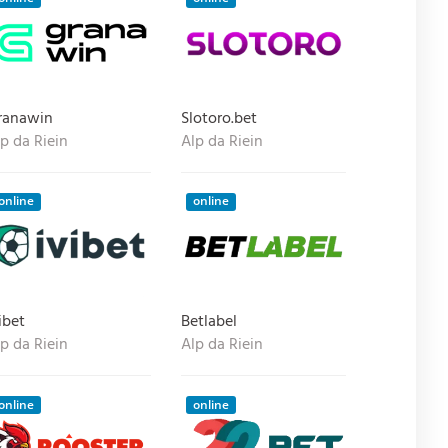
ranawin
Slotoro.bet
p da Riein
Alp da Riein
online
online
ibet
Betlabel
p da Riein
Alp da Riein
online
online