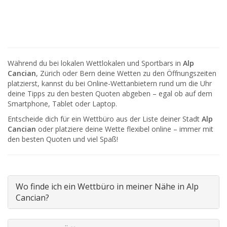
Während du bei lokalen Wettlokalen und Sportbars in
Alp
Cancian
, Zürich oder Bern deine Wetten zu den Öffnungszeiten
platzierst, kannst du bei Online-Wettanbietern rund um die Uhr
deine Tipps zu den besten Quoten abgeben – egal ob auf dem
Smartphone, Tablet oder Laptop.
Entscheide dich für ein Wettbüro aus der Liste deiner Stadt
Alp
Cancian
oder platziere deine Wette flexibel online – immer mit
den besten Quoten und viel Spaß!
Wo finde ich ein Wettbüro in meiner Nähe in Alp
Cancian?