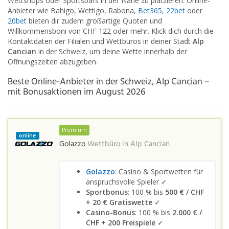
Wettshops oder Sportsbars in der Nähe zu platzieren. Online-
Anbieter wie Bahigo, Wettigo, Rabona,
Bet365
,
22bet
oder
20bet
bieten dir zudem großartige Quoten und
Willkommensboni von CHF 122 oder mehr. Klick dich durch die
Kontaktdaten der Filialen und Wettbüros in deiner Stadt
Alp
Cancian
in der Schweiz, um deine Wette innerhalb der
Öffnungszeiten abzugeben.
Beste Online-Anbieter in der Schweiz, Alp Cancian –
mit Bonusaktionen im August 2026
Premium
online
Golazzo
Wettbüro in
Alp Cancian
Golazzo
: Casino & Sportwetten für
anspruchsvolle Spieler ✓
Sportbonus
: 100 % bis
500
€ / CHF
+
20 € Gratiswette
✓
Casino-Bonus
: 100 % bis
2.000
€ /
CHF
+
200 Freispiele
✓