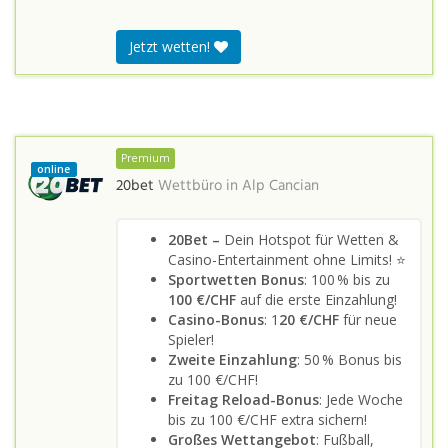
Jetzt wetten!
Premium
online
20bet
Wettbüro in
Alp Cancian
20Bet –
Dein Hotspot für Wetten &
Casino-Entertainment ohne Limits! ⭐
Sportwetten Bonus
: 100 % bis zu
100 €/CHF
auf die erste Einzahlung!
Casino-Bonus
: 1
20 €/CHF
für neue
Spieler!
Zweite Einzahlung
: 50 % Bonus bis
zu 100 €/CHF!
Freitag Reload-Bonus
: Jede Woche
bis zu 100 €/CHF extra sichern!
Großes Wettangebot
: Fußball,