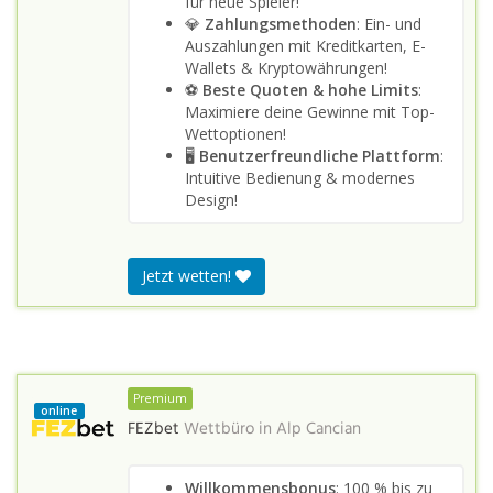
für neue Spieler!
💎
Zahlungsmethoden
: Ein- und
Auszahlungen mit Kreditkarten, E-
Wallets & Kryptowährungen!
⚽
Beste Quoten & hohe Limits
:
Maximiere deine Gewinne mit Top-
Wettoptionen!
🖥️
Benutzerfreundliche Plattform
:
Intuitive Bedienung & modernes
Design!
Jetzt wetten!
Premium
online
FEZbet
Wettbüro in
Alp Cancian
Willkommensbonus
: 100 % bis zu