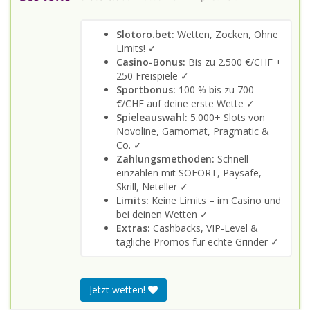
Slotoro.bet:
Wetten, Zocken, Ohne
Limits! ✓
Casino-Bonus:
Bis zu 2.500 €/CHF +
250 Freispiele ✓
Sportbonus:
100 % bis zu 700
€/CHF auf deine erste Wette ✓
Spieleauswahl:
5.000+ Slots von
Novoline, Gamomat, Pragmatic &
Co. ✓
Zahlungsmethoden:
Schnell
einzahlen mit SOFORT, Paysafe,
Skrill, Neteller ✓
Limits:
Keine Limits – im Casino und
bei deinen Wetten ✓
Extras:
Cashbacks, VIP-Level &
tägliche Promos für echte Grinder ✓
Jetzt wetten!