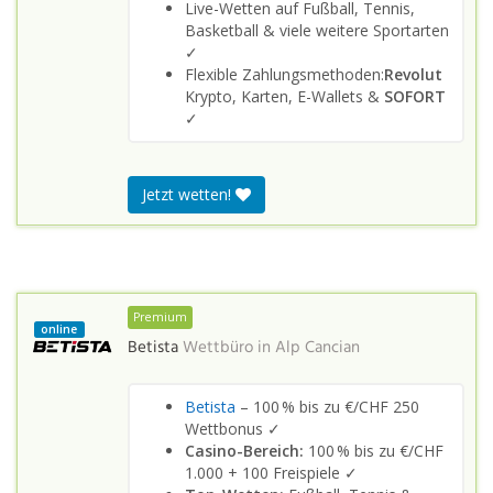
Live-Wetten auf Fußball, Tennis,
Basketball & viele weitere Sportarten
✓
Flexible Zahlungsmethoden:
Revolut
Krypto, Karten, E-Wallets &
SOFORT
✓
Jetzt wetten!
Premium
online
Betista
Wettbüro in
Alp Cancian
Betista
– 100 % bis zu €/CHF 250
Wettbonus ✓
Casino-Bereich:
100 % bis zu €/CHF
1.000 + 100 Freispiele ✓