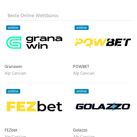
Beste Online Wettbüros:
online
online
Granawin
POWBET
Alp Cancian
Alp Cancian
online
online
FEZbet
Golazzo