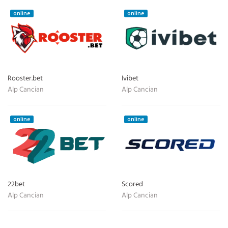
online
online
Rooster.bet
Ivibet
Alp Cancian
Alp Cancian
online
online
22bet
Scored
Alp Cancian
Alp Cancian