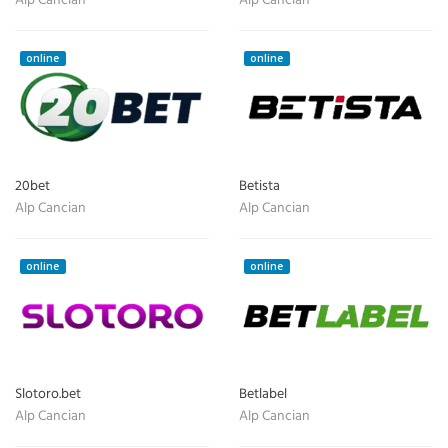
Alp Cancian
Alp Cancian
online
online
20bet
Betista
Alp Cancian
Alp Cancian
online
online
Slotoro.bet
Betlabel
Alp Cancian
Alp Cancian