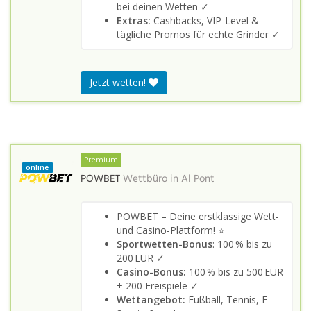
bei deinen Wetten ✓
Extras:
Cashbacks, VIP-Level &
tägliche Promos für echte Grinder ✓
Jetzt wetten!
Premium
online
POWBET
Wettbüro in
Al Pont
POWBET – Deine erstklassige Wett-
und Casino-Plattform! ⭐
Sportwetten-Bonus
: 100 % bis zu
200 EUR ✓
Casino-Bonus:
100 % bis zu 500 EUR
+ 200 Freispiele ✓
Wettangebot:
Fußball, Tennis, E-