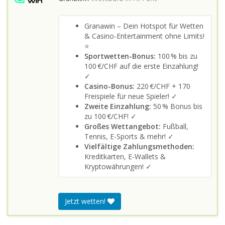
Granawin – Dein Hotspot für Wetten
& Casino-Entertainment ohne Limits!
⭐
Sportwetten-Bonus:
100 % bis zu
100 €/CHF auf die erste Einzahlung!
✓
Casino-Bonus:
220 €/CHF + 170
Freispiele für neue Spieler! ✓
Zweite Einzahlung:
50 % Bonus bis
zu 100 €/CHF! ✓
Großes Wettangebot:
Fußball,
Tennis, E-Sports & mehr! ✓
Vielfältige Zahlungsmethoden:
Kreditkarten, E-Wallets &
Kryptowährungen! ✓
Jetzt wetten!