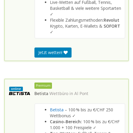
Live-Wetten auf Fußball, Tennis,
Basketball & viele weitere Sportarten
✓
Flexible Zahlungsmethoden:
Revolut
Krypto, Karten, E-Wallets &
SOFORT
✓
Jetzt wetten!
Premium
online
Betista
Wettbüro in
Al Pont
Betista
– 100 % bis zu €/CHF 250
Wettbonus ✓
Casino-Bereich:
100 % bis zu €/CHF
1.000 + 100 Freispiele ✓