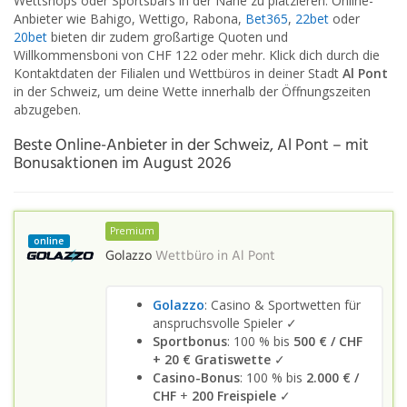
Wettshops oder Sportsbars in der Nähe zu platzieren. Online-
Anbieter wie Bahigo, Wettigo, Rabona,
Bet365
,
22bet
oder
20bet
bieten dir zudem großartige Quoten und
Willkommensboni von CHF 122 oder mehr. Klick dich durch die
Kontaktdaten der Filialen und Wettbüros in deiner Stadt
Al Pont
in der Schweiz, um deine Wette innerhalb der Öffnungszeiten
abzugeben.
Beste Online-Anbieter in der Schweiz, Al Pont – mit
Bonusaktionen im August 2026
Premium
online
Golazzo
Wettbüro in
Al Pont
Golazzo
: Casino & Sportwetten für
anspruchsvolle Spieler ✓
Sportbonus
: 100 % bis
500
€ / CHF
+
20 € Gratiswette
✓
Casino-Bonus
: 100 % bis
2.000
€ /
CHF
+
200 Freispiele
✓