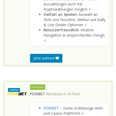
Auszahlungen auch mit
Kryptowährungen möglich ✓
Vielfalt an Spielen
: Auswahl an
Slots von Novoline, Merkur und Bally
& Live-Dealer-Optionen ✓
Benutzerfreundlich
: Intuitive
Navigation & ansprechendes Design
✓
Jetzt wetten!
Premium
online
POWBET
Wettbüro in
Al Pont
POWBET
– Deine erstklassige Wett-
und Casino-Plattform! ⭐