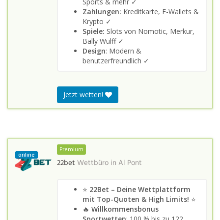
Sports & mehr ✓
Zahlungen:
Kreditkarte, E-Wallets &
Krypto ✓
Spiele:
Slots von Nomotic, Merkur,
Bally Wulff ✓
Design
: Modern &
benutzerfreundlich ✓
Jetzt wetten!
Premium
online
22bet
Wettbüro in
Al Pont
⭐
22Bet – Deine Wettplattform
mit Top-Quoten & High Limits!
⭐
🔥
Willkommensbonus
Sportwetten
: 100 % bis zu 122