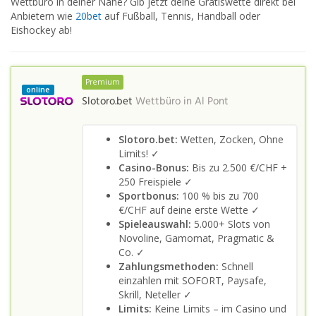
Wettbüro in deiner Nähe? Gib jetzt deine Gratiswette direkt bei
Anbietern wie
20bet
auf Fußball, Tennis, Handball oder
Eishockey ab!
Premium
online
Slotoro.bet
Wettbüro in
Al Pont
Slotoro.bet:
Wetten, Zocken, Ohne
Limits! ✓
Casino-Bonus:
Bis zu 2.500 €/CHF +
250 Freispiele ✓
Sportbonus:
100 % bis zu 700
€/CHF auf deine erste Wette ✓
Spieleauswahl:
5.000+ Slots von
Novoline, Gamomat, Pragmatic &
Co. ✓
Zahlungsmethoden:
Schnell
einzahlen mit SOFORT, Paysafe,
Skrill, Neteller ✓
Limits:
Keine Limits – im Casino und