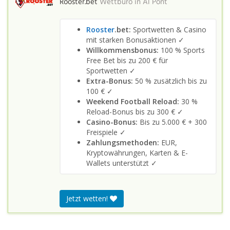
Rooster.bet
Wettbüro in
Al Pont
Rooster
.bet:
Sportwetten & Casino
mit starken Bonusaktionen ✓
Willkommensbonus:
100 % Sports
Free Bet bis zu 200 € für
Sportwetten ✓
Extra-Bonus:
50 % zusätzlich bis zu
100 € ✓
Weekend Football Reload:
30 %
Reload-Bonus bis zu 300 € ✓
Casino-Bonus:
Bis zu 5.000 € + 300
Freispiele ✓
Zahlungsmethoden:
EUR,
Kryptowährungen, Karten & E-
Wallets unterstützt ✓
Jetzt wetten!