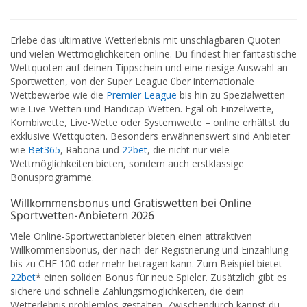
Erlebe das ultimative Wetterlebnis mit unschlagbaren Quoten
und vielen Wettmöglichkeiten online. Du findest hier fantastische
Wettquoten auf deinen Tippschein und eine riesige Auswahl an
Sportwetten, von der Super League über internationale
Wettbewerbe wie die
Premier League
bis hin zu Spezialwetten
wie Live-Wetten und Handicap-Wetten. Egal ob Einzelwette,
Kombiwette, Live-Wette oder Systemwette – online erhältst du
exklusive Wettquoten. Besonders erwähnenswert sind Anbieter
wie
Bet365
, Rabona und
22bet
, die nicht nur viele
Wettmöglichkeiten bieten, sondern auch erstklassige
Bonusprogramme.
Willkommensbonus und Gratiswetten bei Online
Sportwetten-Anbietern 2026
Viele Online-Sportwettanbieter bieten einen attraktiven
Willkommensbonus, der nach der Registrierung und Einzahlung
bis zu CHF 100 oder mehr betragen kann. Zum Beispiel bietet
22bet
*
einen soliden Bonus für neue Spieler. Zusätzlich gibt es
sichere und schnelle Zahlungsmöglichkeiten, die dein
Wetterlebnis problemlos gestalten. Zwischendurch kannst du