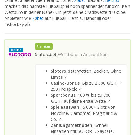
Online-Anbieter wie Betano, 22bet,
20bet
, Rabona,
Bet365
machen das nächste Fußballspiel noch spannender für dich. Kein
Wettbüro in deiner Nähe? Gib jetzt deine Gratiswette direkt bei
Anbietern wie
20bet
auf Fußball, Tennis, Handball oder
Eishockey ab!
Premium
online
Slotoro.bet
Wettbüro in
Acla dal Spih
Slotoro.bet:
Wetten, Zocken, Ohne
Limits! ✓
Casino-Bonus:
Bis zu 2.500 €/CHF +
250 Freispiele ✓
Sportbonus:
100 % bis zu 700
€/CHF auf deine erste Wette ✓
Spieleauswahl:
5.000+ Slots von
Novoline, Gamomat, Pragmatic &
Co. ✓
Zahlungsmethoden:
Schnell
einzahlen mit SOFORT, Paysafe,