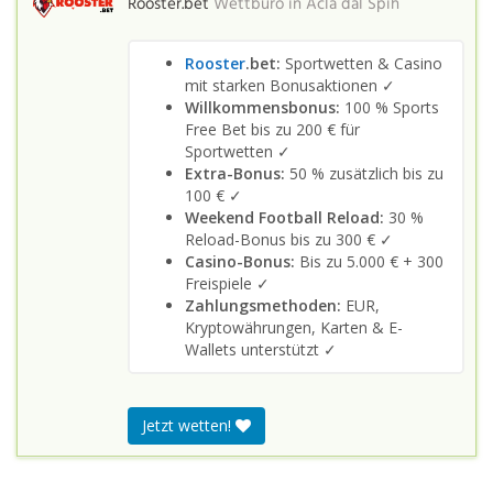
Rooster.bet
Wettbüro in
Acla dal Spih
Rooster
.bet:
Sportwetten & Casino
mit starken Bonusaktionen ✓
Willkommensbonus:
100 % Sports
Free Bet bis zu 200 € für
Sportwetten ✓
Extra-Bonus:
50 % zusätzlich bis zu
100 € ✓
Weekend Football Reload:
30 %
Reload-Bonus bis zu 300 € ✓
Casino-Bonus:
Bis zu 5.000 € + 300
Freispiele ✓
Zahlungsmethoden:
EUR,
Kryptowährungen, Karten & E-
Wallets unterstützt ✓
Jetzt wetten!