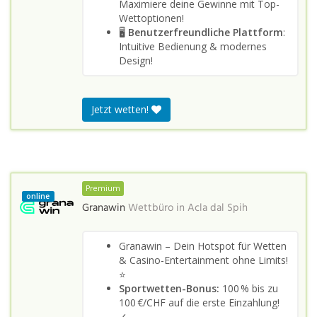
Maximiere deine Gewinne mit Top-
Wettoptionen!
🖥️
Benutzerfreundliche Plattform
:
Intuitive Bedienung & modernes
Design!
Jetzt wetten!
Premium
online
Granawin
Wettbüro in
Acla dal Spih
Granawin – Dein Hotspot für Wetten
& Casino-Entertainment ohne Limits!
⭐
Sportwetten-Bonus:
100 % bis zu
100 €/CHF auf die erste Einzahlung!
✓