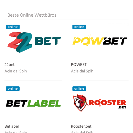
Beste Online Wettbüros:
online
online
22bet
POWBET
Acla dal Spih
Acla dal Spih
online
online
Betlabel
Rooster.bet