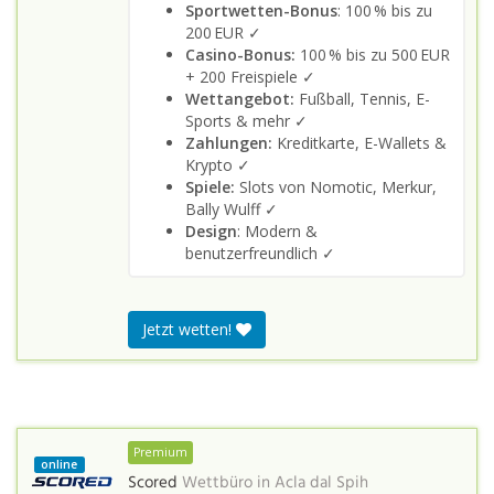
Sportwetten-Bonus
: 100 % bis zu
200 EUR ✓
Casino-Bonus:
100 % bis zu 500 EUR
+ 200 Freispiele ✓
Wettangebot:
Fußball, Tennis, E-
Sports & mehr ✓
Zahlungen:
Kreditkarte, E-Wallets &
Krypto ✓
Spiele:
Slots von Nomotic, Merkur,
Bally Wulff ✓
Design
: Modern &
benutzerfreundlich ✓
Jetzt wetten!
Premium
online
Scored
Wettbüro in
Acla dal Spih