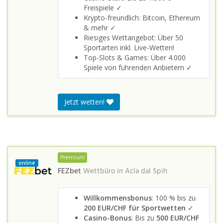
Freispiele ✓
Krypto-freundlich: Bitcoin, Ethereum
& mehr ✓
Riesiges Wettangebot: Über 50
Sportarten inkl. Live-Wetten!
Top-Slots & Games: Über 4.000
Spiele von führenden Anbietern ✓
Jetzt wetten!
Premium
online
FEZbet
Wettbüro in
Acla dal Spih
Willkommensbonus
: 100 % bis zu
200 EUR/CHF für Sportwetten
✓
Casino-Bonus
: Bis zu
500 EUR/CHF