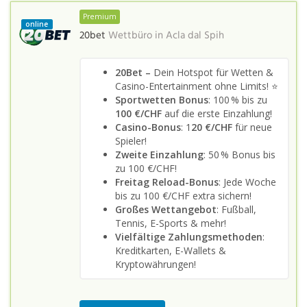
Premium
online
20bet
Wettbüro in
Acla dal Spih
20Bet –
Dein Hotspot für Wetten &
Casino-Entertainment ohne Limits! ⭐
Sportwetten Bonus
: 100 % bis zu
100 €/CHF
auf die erste Einzahlung!
Casino-Bonus
: 1
20 €/CHF
für neue
Spieler!
Zweite Einzahlung
: 50 % Bonus bis
zu 100 €/CHF!
Freitag Reload-Bonus
: Jede Woche
bis zu 100 €/CHF extra sichern!
Großes Wettangebot
: Fußball,
Tennis, E-Sports & mehr!
Vielfältige Zahlungsmethoden
:
Kreditkarten, E-Wallets &
Kryptowährungen!