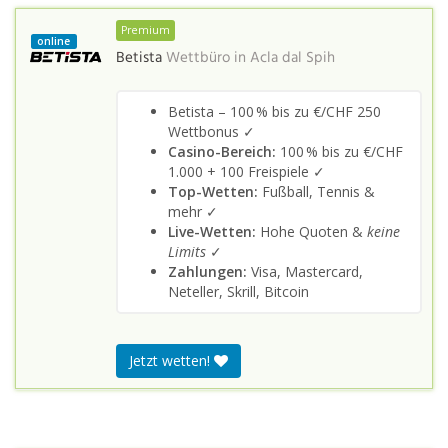
Premium
online
Betista
Wettbüro in
Acla dal Spih
Betista – 100 % bis zu €/CHF 250
Wettbonus ✓
Casino-Bereich:
100 % bis zu €/CHF
1.000 + 100 Freispiele ✓
Top-Wetten:
Fußball, Tennis &
mehr ✓
Live-Wetten:
Hohe Quoten &
keine
Limits
✓
Zahlungen:
Visa, Mastercard,
Neteller, Skrill, Bitcoin
Jetzt wetten!