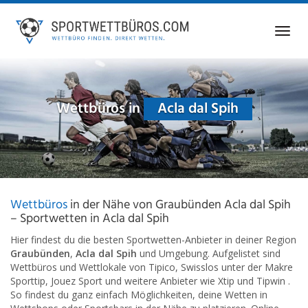
Skip
to
Toggl
main
navig
content
Wettbüros in
Acla dal Spih
Wettbüros
in der Nähe von Graubünden Acla dal Spih
– Sportwetten in Acla dal Spih
Hier findest du die besten Sportwetten-Anbieter in deiner Region
Graubünden
,
Acla dal Spih
und Umgebung. Aufgelistet sind
Wettbüros und Wettlokale von Tipico, Swisslos unter der Makre
Sporttip, Jouez Sport und weitere Anbieter wie Xtip und Tipwin .
So findest du ganz einfach Möglichkeiten, deine Wetten in