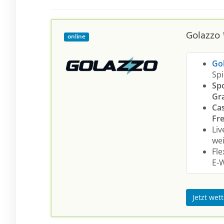
Golazzo
online
Go
Spi
Sp
Gr
Ca
Fre
Liv
wei
Fl
E-
Jetzt wet