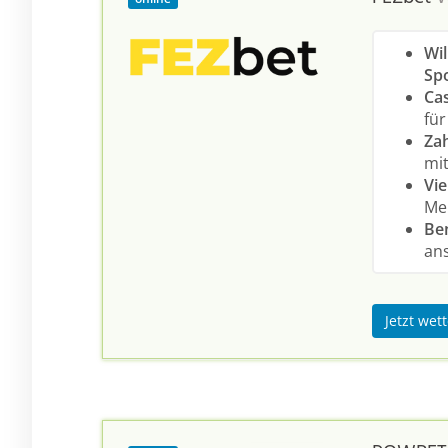
Wi
Sp
Ca
für
Za
mi
Vie
Mer
Be
an
Jetzt wet