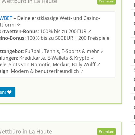
Wettbüro in
La Haute
Premium
WBET
– Deine erstklassige Wett- und Casino-
ttform! ⭐
ortwetten-Bonus
: 100 % bis zu 200 EUR ✓
sino-Bonus:
100 % bis zu 500 EUR + 200 Freispiele
ttangebot:
Fußball, Tennis, E-Sports & mehr ✓
hlungen:
Kreditkarte, E-Wallets & Krypto ✓
ele:
Slots von Nomotic, Merkur, Bally Wulff ✓
sign
: Modern & benutzerfreundlich ✓
ten!
ettbüro in
La Haute
Premium