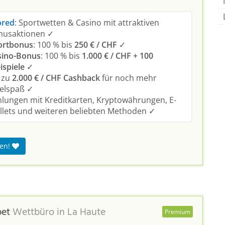
ored
: Sportwetten & Casino mit attraktiven
nusaktionen ✓
ortbonus
: 100 % bis
250 € / CHF
✓
sino-Bonus
: 100 % bis
1.000 € / CHF + 100
ispiele
✓
 zu
2.000 € / CHF Cashback
für noch mehr
ielspaß ✓
lungen mit Kreditkarten, Kryptowährungen, E-
llets und weiteren beliebten Methoden ✓
ten!
bet
Wettbüro in
La Haute
Premium