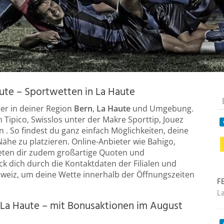
ute – Sportwetten in La Haute
ter in deiner Region
Bern
,
La Haute
und Umgebung.
 Tipico, Swisslos unter der Makre Sporttip, Jouez
n . So findest du ganz einfach Möglichkeiten, deine
ähe zu platzieren. Online-Anbieter wie Bahigo,
eten dir zudem großartige Quoten und
 dich durch die Kontaktdaten der Filialen und
hweiz, um deine Wette innerhalb der Öffnungszeiten
F
L
, La Haute – mit Bonusaktionen im August