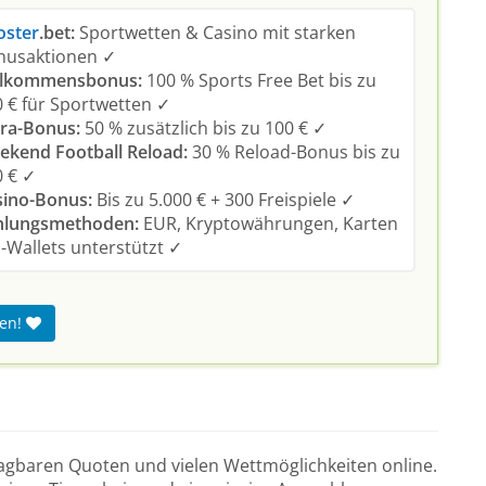
oster
.bet:
Sportwetten & Casino mit starken
nusaktionen ✓
llkommensbonus:
100 % Sports Free Bet bis zu
 € für Sportwetten ✓
tra-Bonus:
50 % zusätzlich bis zu 100 € ✓
ekend Football Reload:
30 % Reload-Bonus bis zu
0 € ✓
sino-Bonus:
Bis zu 5.000 € + 300 Freispiele ✓
hlungsmethoden:
EUR, Kryptowährungen, Karten
-Wallets unterstützt ✓
ten!
lagbaren Quoten und vielen Wettmöglichkeiten online.