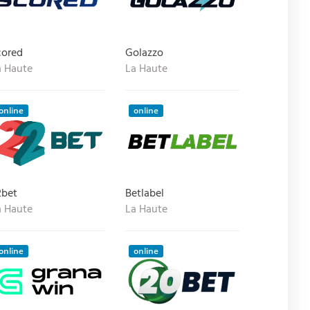
cored
Golazzo
a Haute
La Haute
online
online
2bet
Betlabel
a Haute
La Haute
online
online