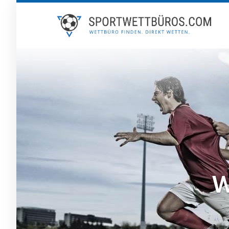
Skip
to
main
content
W