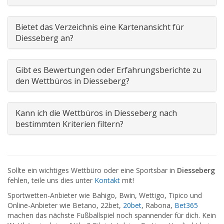
Bietet das Verzeichnis eine Kartenansicht für
Diesseberg an?
Gibt es Bewertungen oder Erfahrungsberichte zu
den Wettbüros in Diesseberg?
Kann ich die Wettbüros in Diesseberg nach
bestimmten Kriterien filtern?
Sollte ein wichtiges Wettbüro oder eine Sportsbar in
Diesseberg
fehlen, teile uns dies unter
Kontakt
mit!
Sportwetten-Anbieter wie Bahigo, Bwin, Wettigo, Tipico und
Online-Anbieter wie Betano, 22bet,
20bet
, Rabona,
Bet365
machen das nächste Fußballspiel noch spannender für dich. Kein