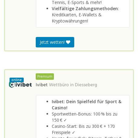
Tennis, E-Sports & mehr!
Vielfältige Zahlungsmethoden
:
Kreditkarten, E-Wallets &
Kryptowährungen!
Jetzt wetten!
Premium
online
Ivibet
Wettbüro in
Diesseberg
Ivibet: Dein Spielfeld für Sport &
Casino!
Sportwetten-Bonus: 100 % bis zu
150 € ✓
Casino-Start: Bis zu 300 € + 170
Freispiele ✓