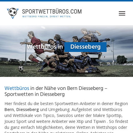
Skip
to
Toggl
main
navig
content
Wettbüros in
Diesseberg
Wettbüros
in der Nähe von Bern Diesseberg –
Sportwetten in Diesseberg
Hier findest du die besten Sportwetten-Anbieter in deiner Region
Bern
,
Diesseberg
und Umgebung. Aufgelistet sind Wettbüros
und Wettlokale von Tipico, Swisslos unter der Makre Sporttip,
Jouez Sport und weitere Anbieter wie Xtip und Tipwin . So findest
du ganz einfach Möglichkeiten, deine Wetten in Wettshops oder