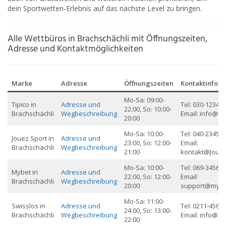
dein Sportwetten-Erlebnis auf das nächste Level zu bringen.
Alle Wettbüros in Brachschächli mit Öffnungszeiten,
Adresse und Kontaktmöglichkeiten
Marke
Adresse
Öffnungszeiten
Kontaktinfor
Mo-Sa: 09:00-
Tipico in
Adresse und
Tel: 030-123456
22:00, So: 10:00-
Brachschächli
Wegbeschreibung
Email: info@tip
20:00
Mo-Sa: 10:00-
Tel: 040-234567
Jouez Sport in
Adresse und
23:00, So: 12:00-
Email:
Brachschächli
Wegbeschreibung
21:00
kontakt@Jouez
Mo-Sa: 10:00-
Tel: 069-345678
Mybet in
Adresse und
22:00, So: 12:00-
Email:
Brachschächli
Wegbeschreibung
20:00
support@mybe
Mo-Sa: 11:00-
Swisslos in
Adresse und
Tel: 0211-4567
24:00, So: 13:00-
Brachschächli
Wegbeschreibung
Email: info@xti
22:00