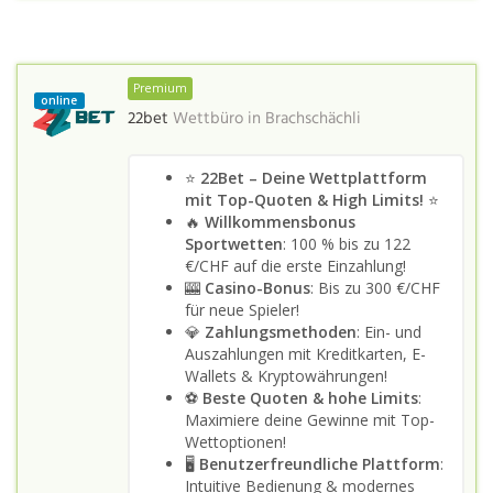
Premium
online
22bet
Wettbüro in
Brachschächli
⭐
22Bet – Deine Wettplattform
mit Top-Quoten & High Limits!
⭐
🔥
Willkommensbonus
Sportwetten
: 100 % bis zu 122
€/CHF auf die erste Einzahlung!
🎰
Casino-Bonus
: Bis zu 300 €/CHF
für neue Spieler!
💎
Zahlungsmethoden
: Ein- und
Auszahlungen mit Kreditkarten, E-
Wallets & Kryptowährungen!
⚽
Beste Quoten & hohe Limits
:
Maximiere deine Gewinne mit Top-
Wettoptionen!
🖥️
Benutzerfreundliche Plattform
:
Intuitive Bedienung & modernes