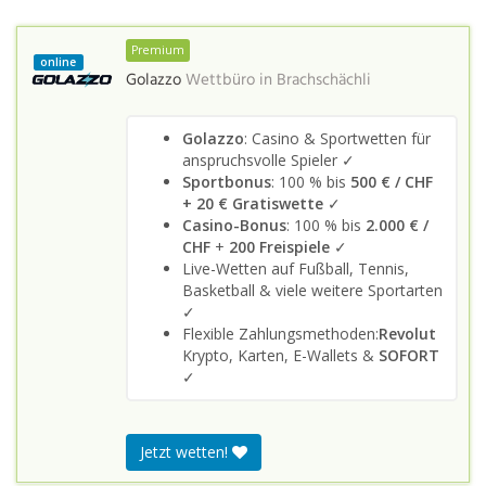
Premium
online
Golazzo
Wettbüro in
Brachschächli
Golazzo
: Casino & Sportwetten für
anspruchsvolle Spieler ✓
Sportbonus
: 100 % bis
500
€ / CHF
+
20 € Gratiswette
✓
Casino-Bonus
: 100 % bis
2.000
€ /
CHF
+
200 Freispiele
✓
Live-Wetten auf Fußball, Tennis,
Basketball & viele weitere Sportarten
✓
Flexible Zahlungsmethoden:
Revolut
Krypto, Karten, E-Wallets &
SOFORT
✓
Jetzt wetten!