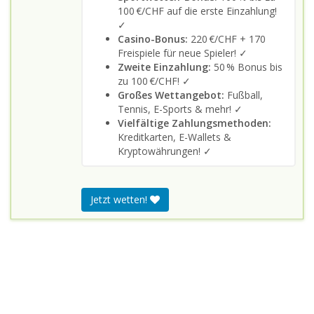
100 €/CHF auf die erste Einzahlung!
✓
Casino-Bonus:
220 €/CHF + 170
Freispiele für neue Spieler! ✓
Zweite Einzahlung:
50 % Bonus bis
zu 100 €/CHF! ✓
Großes Wettangebot:
Fußball,
Tennis, E-Sports & mehr! ✓
Vielfältige Zahlungsmethoden:
Kreditkarten, E-Wallets &
Kryptowährungen! ✓
Jetzt wetten!