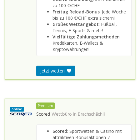
zu 100 €/CHF!
Freitag Reload-Bonus
: Jede Woche
bis zu 100 €/CHF extra sichern!
Großes Wettangebot
: Fußball,
Tennis, E-Sports & mehr!
Vielfältige Zahlungsmethoden
:
Kreditkarten, E-Wallets &
Kryptowährungen!
Jetzt wetten!
Premium
online
Scored
Wettbüro in
Brachschächli
Scored
: Sportwetten & Casino mit
attraktiven Bonusaktionen ✓