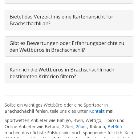
Bietet das Verzeichnis eine Kartenansicht für
Brachschächli an?
Gibt es Bewertungen oder Erfahrungsberichte zu
den Wettbüros in Brachschächli?
Kann ich die Wettbüros in Brachschächli nach
bestimmten Kriterien filtern?
Sollte ein wichtiges Wettbüro oder eine Sportsbar in
Brachschächli
fehlen, teile uns dies unter
Kontakt
mit!
Sportwetten-Anbieter wie Bahigo, Bwin, Wettigo, Tipico und
Online-Anbieter wie Betano, 22bet,
20bet
, Rabona,
Bet365
machen das nächste Fußballspiel noch spannender für dich. Kein