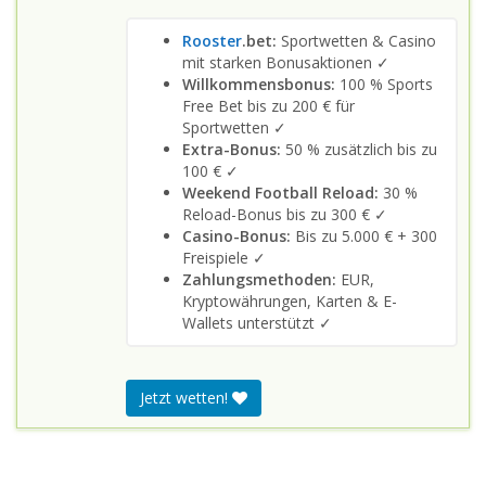
Rooster
.bet:
Sportwetten & Casino
mit starken Bonusaktionen ✓
Willkommensbonus:
100 % Sports
Free Bet bis zu 200 € für
Sportwetten ✓
Extra-Bonus:
50 % zusätzlich bis zu
100 € ✓
Weekend Football Reload:
30 %
Reload-Bonus bis zu 300 € ✓
Casino-Bonus:
Bis zu 5.000 € + 300
Freispiele ✓
Zahlungsmethoden:
EUR,
Kryptowährungen, Karten & E-
Wallets unterstützt ✓
Jetzt wetten!