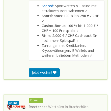
Scored
: Sportwetten & Casino mit
attraktiven Bonusaktionen ✓
Sportbonus
: 100 % bis
250 € / CHF
✓
Casino-Bonus
: 100 % bis
1.000 € /
CHF + 100 Freispiele
✓
Bis zu
2.000 € / CHF Cashback
für
noch mehr Spielspaß ✓
Zahlungen mit Kreditkarten,
Kryptowährungen, E-Wallets und
weiteren beliebten Methoden ✓
Jetzt wetten!
Premium
online
Rooster.bet
Wettbüro in
Brachschächli