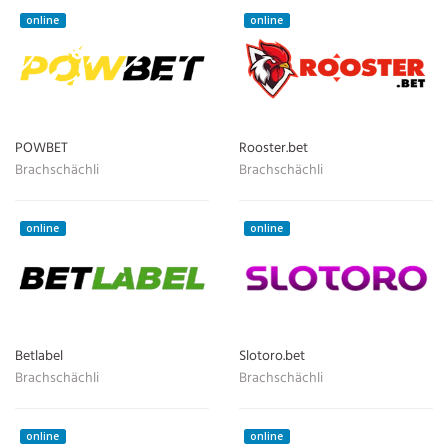
online
online
POWBET
Rooster.bet
Brachschächli
Brachschächli
online
online
Betlabel
Slotoro.bet
Brachschächli
Brachschächli
online
online