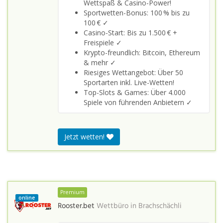
Wettspaß & Casino-Power!
Sportwetten-Bonus: 100 % bis zu
100 € ✓
Casino-Start: Bis zu 1.500 € +
Freispiele ✓
Krypto-freundlich: Bitcoin, Ethereum
& mehr ✓
Riesiges Wettangebot: Über 50
Sportarten inkl. Live-Wetten!
Top-Slots & Games: Über 4.000
Spiele von führenden Anbietern ✓
Jetzt wetten!
Premium
online
Rooster.bet
Wettbüro in
Brachschächli