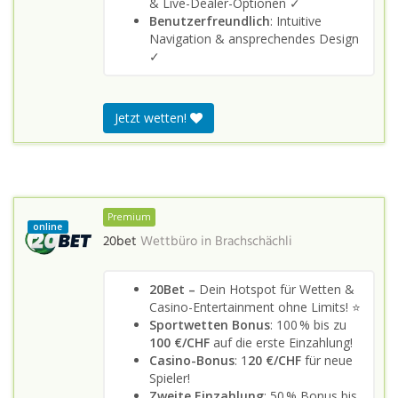
& Live-Dealer-Optionen ✓
Benutzerfreundlich
: Intuitive
Navigation & ansprechendes Design
✓
Jetzt wetten!
Premium
online
20bet
Wettbüro in
Brachschächli
20Bet –
Dein Hotspot für Wetten &
Casino-Entertainment ohne Limits! ⭐
Sportwetten Bonus
: 100 % bis zu
100 €/CHF
auf die erste Einzahlung!
Casino-Bonus
: 1
20 €/CHF
für neue
Spieler!
Zweite Einzahlung
: 50 % Bonus bis