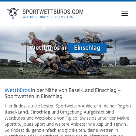
Skip
to
Toggl
main
navig
content
Wettbüros in
Einschlag
Wettbüros
in der Nähe von Basel-Land Einschlag –
Sportwetten in Einschlag
Hier findest du die besten Sportwetten-Anbieter in deiner Region
Basel-Land
,
Einschlag
und Umgebung. Aufgelistet sind
Wettbüros und Wettlokale von Tipico, Swisslos unter der Makre
Sporttip, Jouez Sport und weitere Anbieter wie Xtip und Tipwin .
So findest du ganz einfach Möglichkeiten, deine Wetten in