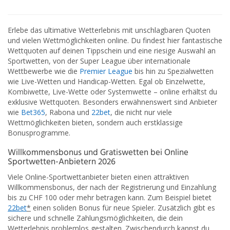
Erlebe das ultimative Wetterlebnis mit unschlagbaren Quoten
und vielen Wettmöglichkeiten online. Du findest hier fantastische
Wettquoten auf deinen Tippschein und eine riesige Auswahl an
Sportwetten, von der Super League über internationale
Wettbewerbe wie die
Premier League
bis hin zu Spezialwetten
wie Live-Wetten und Handicap-Wetten. Egal ob Einzelwette,
Kombiwette, Live-Wette oder Systemwette – online erhältst du
exklusive Wettquoten. Besonders erwähnenswert sind Anbieter
wie
Bet365
, Rabona und
22bet
, die nicht nur viele
Wettmöglichkeiten bieten, sondern auch erstklassige
Bonusprogramme.
Willkommensbonus und Gratiswetten bei Online
Sportwetten-Anbietern 2026
Viele Online-Sportwettanbieter bieten einen attraktiven
Willkommensbonus, der nach der Registrierung und Einzahlung
bis zu CHF 100 oder mehr betragen kann. Zum Beispiel bietet
22bet
*
einen soliden Bonus für neue Spieler. Zusätzlich gibt es
sichere und schnelle Zahlungsmöglichkeiten, die dein
Wetterlebnis problemlos gestalten. Zwischendurch kannst du