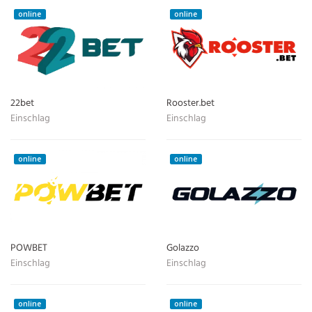
online
online
22bet
Rooster.bet
Einschlag
Einschlag
online
online
POWBET
Golazzo
Einschlag
Einschlag
online
online