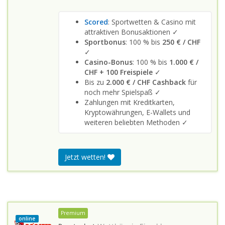
Scored
: Sportwetten & Casino mit
attraktiven Bonusaktionen ✓
Sportbonus
: 100 % bis
250 € / CHF
✓
Casino-Bonus
: 100 % bis
1.000 € /
CHF + 100 Freispiele
✓
Bis zu
2.000 € / CHF Cashback
für
noch mehr Spielspaß ✓
Zahlungen mit Kreditkarten,
Kryptowährungen, E-Wallets und
weiteren beliebten Methoden ✓
Jetzt wetten!
Premium
online