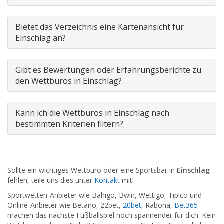
Bietet das Verzeichnis eine Kartenansicht für
Einschlag an?
Gibt es Bewertungen oder Erfahrungsberichte zu
den Wettbüros in Einschlag?
Kann ich die Wettbüros in Einschlag nach
bestimmten Kriterien filtern?
Sollte ein wichtiges Wettbüro oder eine Sportsbar in
Einschlag
fehlen, teile uns dies unter
Kontakt
mit!
Sportwetten-Anbieter wie Bahigo, Bwin, Wettigo, Tipico und
Online-Anbieter wie Betano, 22bet,
20bet
, Rabona,
Bet365
machen das nächste Fußballspiel noch spannender für dich. Kein