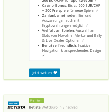
200 EUR/CHF für Sportwetten
✓
Casino-Bonus
: Bis zu
500 EUR/CHF
+ 200 Freispiele
für neue Spieler ✓
Zahlunbsmethoden
: Ein- und
Auszahlungen auch mit
Kryptowährungen möglich ✓
Vielfalt an Spielen
: Auswahl an
Slots von Novoline, Merkur und Bally
& Live-Dealer-Optionen ✓
Benutzerfreundlich
: Intuitive
Navigation & ansprechendes Design
✓
Jetzt wetten!
Premium
online
Betista
Wettbüro in
Einschlag