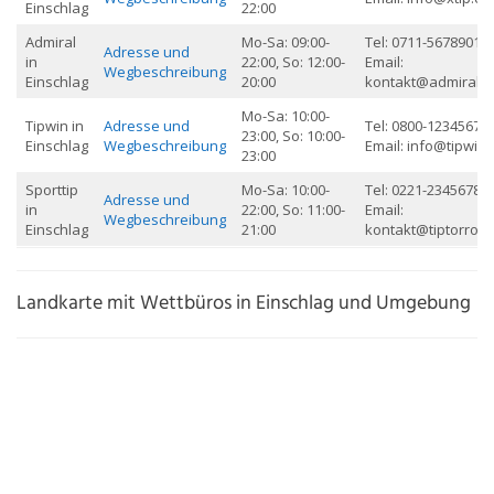
Einschlag
22:00
Admiral
Mo-Sa: 09:00-
Tel: 0711-56789012,
Adresse und
in
22:00, So: 12:00-
Email:
Wegbeschreibung
Einschlag
20:00
kontakt@admiral.c
Mo-Sa: 10:00-
Tipwin in
Adresse und
Tel: 0800-1234567,
23:00, So: 10:00-
Einschlag
Wegbeschreibung
Email: info@tipwin.
23:00
Sporttip
Mo-Sa: 10:00-
Tel: 0221-2345678,
Adresse und
in
22:00, So: 11:00-
Email:
Wegbeschreibung
Einschlag
21:00
kontakt@tiptorro.c
Landkarte mit Wettbüros in Einschlag und Umgebung