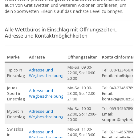
auch von Gratiswetten und weiteren Aktionen profitieren, um
dein Sportwetten-Erlebnis auf das nächste Level zu bringen.
Alle Wettbüros in Einschlag mit Öffnungszeiten,
Adresse und Kontaktmöglichkeiten
Marke
Adresse
Öffnungszeiten
Kontaktinformati
Mo-Sa: 09:00-
Tipico in
Adresse und
Tel: 030-12345678,
22:00, So: 10:00-
Einschlag
Wegbeschreibung
Email: info@tipico.c
20:00
Jouez
Mo-Sa: 10:00-
Tel: 040-23456789,
Adresse und
Sport in
23:00, So: 12:00-
Email:
Wegbeschreibung
Einschlag
21:00
kontakt@JouezSpor
Mo-Sa: 10:00-
Tel: 069-34567890,
Mybet in
Adresse und
22:00, So: 12:00-
Email:
Einschlag
Wegbeschreibung
20:00
support@mybet.ch
Swisslos
Mo-Sa: 11:00-
Adresse und
Tel: 0211-45678901,
in
24:00, So: 13:00-
Wegbeschreibung
Email: info@xtip.ch