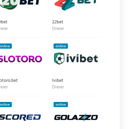
0bet
22bet
eier
Dreier
online
online
otoro.bet
Ivibet
eier
Dreier
online
online