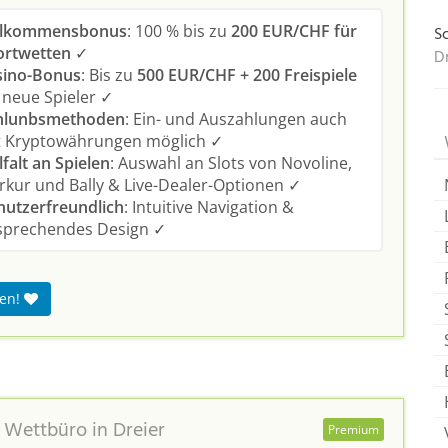
llkommensbonus
: 100 % bis zu
200 EUR/CHF für
S
ortwetten
✓
Dr
sino-Bonus
: Bis zu
500 EUR/CHF + 200 Freispiele
 neue Spieler ✓
hlunbsmethoden
: Ein- und Auszahlungen auch
t Kryptowährungen möglich ✓
lfalt an Spielen
: Auswahl an Slots von Novoline,
kur und Bally & Live-Dealer-Optionen ✓
nutzerfreundlich
: Intuitive Navigation &
sprechendes Design ✓
ten!
Wettbüro in
Dreier
Premium