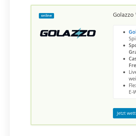
Golazzo
online
Go
Spi
Sp
Gr
Ca
Fre
Liv
wei
Fl
E-
Jetzt wet