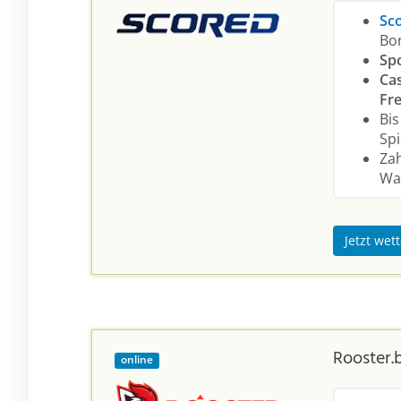
Sc
Bo
Sp
Ca
Fre
Bis
Sp
Zah
Wa
Jetzt wet
Rooster.
online