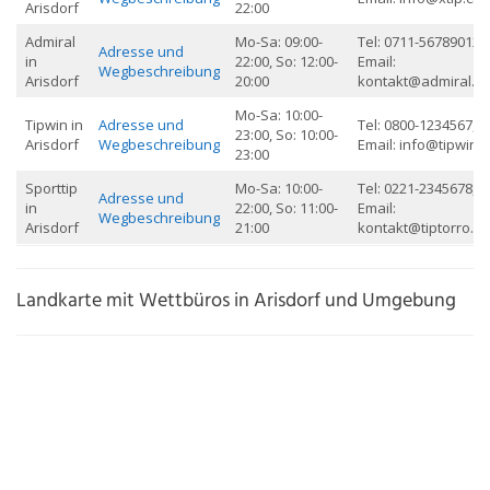
Arisdorf
22:00
Admiral
Mo-Sa: 09:00-
Tel: 0711-56789012,
Adresse und
in
22:00, So: 12:00-
Email:
Wegbeschreibung
Arisdorf
20:00
kontakt@admiral.ch
Mo-Sa: 10:00-
Tipwin in
Adresse und
Tel: 0800-1234567,
23:00, So: 10:00-
Arisdorf
Wegbeschreibung
Email: info@tipwin.c
23:00
Sporttip
Mo-Sa: 10:00-
Tel: 0221-2345678,
Adresse und
in
22:00, So: 11:00-
Email:
Wegbeschreibung
Arisdorf
21:00
kontakt@tiptorro.ch
Landkarte mit Wettbüros in Arisdorf und Umgebung