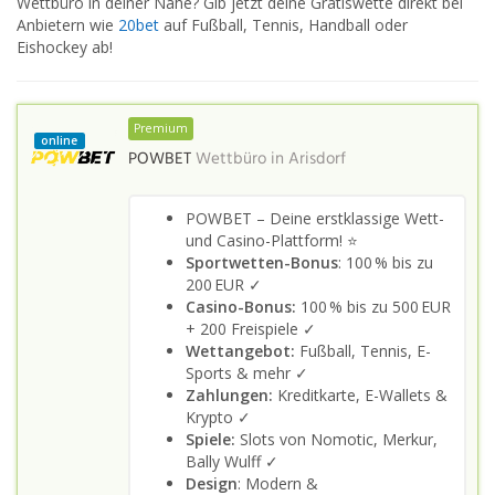
Wettbüro in deiner Nähe? Gib jetzt deine Gratiswette direkt bei
Anbietern wie
20bet
auf Fußball, Tennis, Handball oder
Eishockey ab!
Premium
online
POWBET
Wettbüro in
Arisdorf
POWBET – Deine erstklassige Wett-
und Casino-Plattform! ⭐
Sportwetten-Bonus
: 100 % bis zu
200 EUR ✓
Casino-Bonus:
100 % bis zu 500 EUR
+ 200 Freispiele ✓
Wettangebot:
Fußball, Tennis, E-
Sports & mehr ✓
Zahlungen:
Kreditkarte, E-Wallets &
Krypto ✓
Spiele:
Slots von Nomotic, Merkur,
Bally Wulff ✓
Design
: Modern &