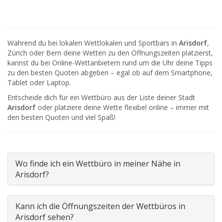
Während du bei lokalen Wettlokalen und Sportbars in
Arisdorf
,
Zürich oder Bern deine Wetten zu den Öffnungszeiten platzierst,
kannst du bei Online-Wettanbietern rund um die Uhr deine Tipps
zu den besten Quoten abgeben – egal ob auf dem Smartphone,
Tablet oder Laptop.
Entscheide dich für ein Wettbüro aus der Liste deiner Stadt
Arisdorf
oder platziere deine Wette flexibel online – immer mit
den besten Quoten und viel Spaß!
Wo finde ich ein Wettbüro in meiner Nähe in
Arisdorf?
Kann ich die Öffnungszeiten der Wettbüros in
Arisdorf sehen?