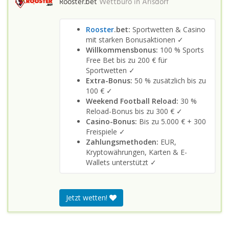
Rooster.bet
Wettbüro in
Arisdorf
Rooster
.bet:
Sportwetten & Casino
mit starken Bonusaktionen ✓
Willkommensbonus:
100 % Sports
Free Bet bis zu 200 € für
Sportwetten ✓
Extra-Bonus:
50 % zusätzlich bis zu
100 € ✓
Weekend Football Reload:
30 %
Reload-Bonus bis zu 300 € ✓
Casino-Bonus:
Bis zu 5.000 € + 300
Freispiele ✓
Zahlungsmethoden:
EUR,
Kryptowährungen, Karten & E-
Wallets unterstützt ✓
Jetzt wetten!