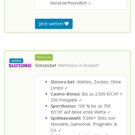
benutzerfreundlich ✓
Jetzt wetten!
Premium
online
Slotoro.bet
Wettbüro in
Arisdorf
Slotoro.bet:
Wetten, Zocken, Ohne
Limits! ✓
Casino-Bonus:
Bis zu 2.500 €/CHF +
250 Freispiele ✓
Sportbonus:
100 % bis zu 700
€/CHF auf deine erste Wette ✓
Spieleauswahl:
5.000+ Slots von
Novoline, Gamomat, Pragmatic &
Co. ✓