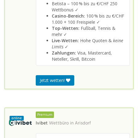
Betista – 100 % bis zu €/CHF 250
Wettbonus ✓
Casino-Bereich:
100 % bis zu €/CHF
1.000 + 100 Freispiele ✓
Top-Wetten:
Fußball, Tennis &
mehr ✓
Live-Wetten:
Hohe Quoten &
keine
Limits
✓
Zahlungen:
Visa, Mastercard,
Neteller, Skrill, Bitcoin
Jetzt wetten!
Premium
online
Ivibet
Wettbüro in
Arisdorf