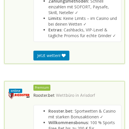
Zahlungsmethoden:
Schnell
einzahlen mit SOFORT, Paysafe,
Skrill, Neteller ✓
Limits:
Keine Limits – im Casino und
bei deinen Wetten ✓
Extras:
Cashbacks, VIP-Level &
tägliche Promos für echte Grinder ✓
Jetzt wetten!
Premium
online
Rooster.bet
Wettbüro in
Arisdorf
Rooster.bet:
Sportwetten & Casino
mit starken Bonusaktionen ✓
Willkommensbonus:
100 % Sports
Free Bet bis zu 200 € für