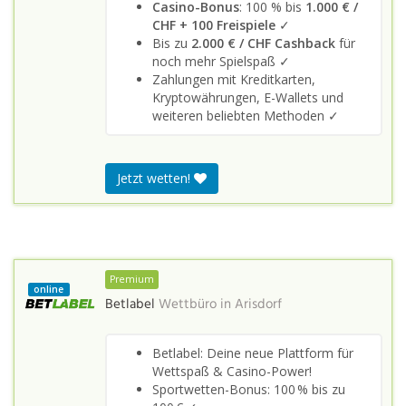
Casino-Bonus
: 100 % bis
1.000 € /
CHF + 100 Freispiele
✓
Bis zu
2.000 € / CHF Cashback
für
noch mehr Spielspaß ✓
Zahlungen mit Kreditkarten,
Kryptowährungen, E-Wallets und
weiteren beliebten Methoden ✓
Jetzt wetten!
Premium
online
Betlabel
Wettbüro in
Arisdorf
Betlabel: Deine neue Plattform für
Wettspaß & Casino-Power!
Sportwetten-Bonus: 100 % bis zu