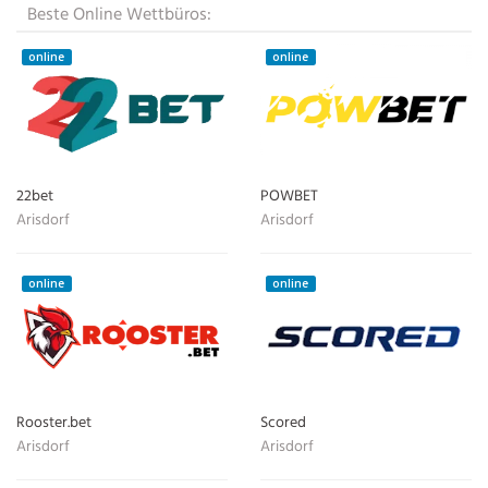
Beste Online Wettbüros:
online
online
22bet
POWBET
Arisdorf
Arisdorf
online
online
Rooster.bet
Scored
Arisdorf
Arisdorf