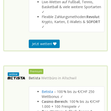
Live-Wetten auf Fußball, Tennis,
Basketball & viele weitere Sportarten
✓
Flexible Zahlungsmethoden:
Revolut
Krypto, Karten, E-Wallets &
SOFORT
✓
Jetzt wetten!
Premium
online
Betista
Wettbüro in
Allschwil
Betista
– 100 % bis zu €/CHF 250
Wettbonus ✓
Casino-Bereich:
100 % bis zu €/CHF
1.000 + 100 Freispiele ✓