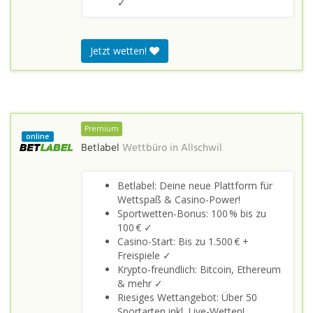
✓
Jetzt wetten!
Premium
online
Betlabel
Wettbüro in
Allschwil
Betlabel: Deine neue Plattform für
Wettspaß & Casino-Power!
Sportwetten-Bonus: 100 % bis zu
100 € ✓
Casino-Start: Bis zu 1.500 € +
Freispiele ✓
Krypto-freundlich: Bitcoin, Ethereum
& mehr ✓
Riesiges Wettangebot: Über 50
Sportarten inkl. Live-Wetten!