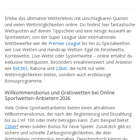
Erlebe das ultimative Wetterlebnis mit unschlagbaren Quoten
und vielen Wettmöglichkeiten online. Du findest hier fantastische
Wettquoten auf deinen Tippschein und eine riesige Auswahl an
Sportwetten, von der Super League über internationale
Wettbewerbe wie die
Premier League
bis hin zu Spezialwetten
wie Live-Wetten und Handicap-Wetten. Egal ob Einzelwette,
Kombiwette, Live-Wette oder Systemwette – online erhältst du
exklusive Wettquoten. Besonders erwähnenswert sind Anbieter
wie
Bet365
, Rabona und
22bet
, die nicht nur viele
Wettmöglichkeiten bieten, sondern auch erstklassige
Bonusprogramme.
Willkommensbonus und Gratiswetten bei Online
Sportwetten-Anbietern 2026
Viele Online-Sportwettanbieter bieten einen attraktiven
Willkommensbonus, der nach der Registrierung und Einzahlung
bis zu CHF 100 oder mehr betragen kann. Zum Beispiel bietet
22bet
*
einen soliden Bonus für neue Spieler. Zusätzlich gibt es
sichere und schnelle Zahlungsmöglichkeiten, die dein
Wetterlebnis problemlos gestalten. Zwischendurch kannst du