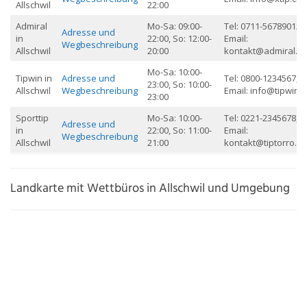
Allschwil
22:00
Admiral
Mo-Sa: 09:00-
Tel: 0711-56789012,
Adresse und
in
22:00, So: 12:00-
Email:
Wegbeschreibung
Allschwil
20:00
kontakt@admiral.ch
Mo-Sa: 10:00-
Tipwin in
Adresse und
Tel: 0800-1234567,
23:00, So: 10:00-
Allschwil
Wegbeschreibung
Email: info@tipwin.c
23:00
Sporttip
Mo-Sa: 10:00-
Tel: 0221-2345678,
Adresse und
in
22:00, So: 11:00-
Email:
Wegbeschreibung
Allschwil
21:00
kontakt@tiptorro.ch
Landkarte mit Wettbüros in Allschwil und Umgebung