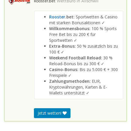
Rooster.bet
Wettbüro in
Allschwil
Rooster
.bet:
Sportwetten & Casino
mit starken Bonusaktionen ✓
Willkommensbonus:
100 % Sports
Free Bet bis zu 200 € für
Sportwetten ✓
Extra-Bonus:
50 % zusätzlich bis zu
100 € ✓
Weekend Football Reload:
30 %
Reload-Bonus bis zu 300 € ✓
Casino-Bonus:
Bis zu 5.000 € + 300
Freispiele ✓
Zahlungsmethoden:
EUR,
Kryptowährungen, Karten & E-
Wallets unterstützt ✓
Jetzt wetten!