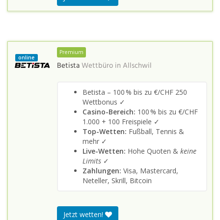
Premium
online
Betista
Wettbüro in
Allschwil
Betista – 100 % bis zu €/CHF 250
Wettbonus ✓
Casino-Bereich:
100 % bis zu €/CHF
1.000 + 100 Freispiele ✓
Top-Wetten:
Fußball, Tennis &
mehr ✓
Live-Wetten:
Hohe Quoten &
keine
Limits
✓
Zahlungen:
Visa, Mastercard,
Neteller, Skrill, Bitcoin
Jetzt wetten!