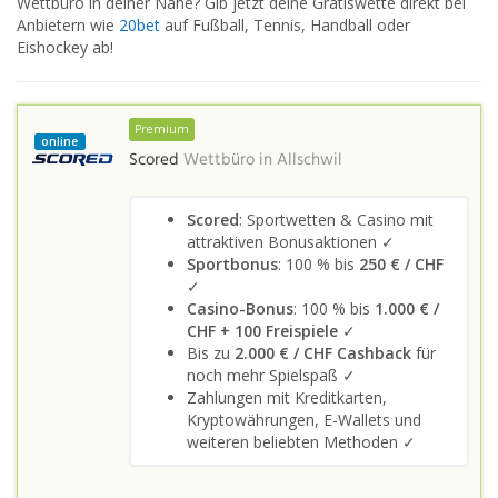
Wettbüro in deiner Nähe? Gib jetzt deine Gratiswette direkt bei
Anbietern wie
20bet
auf Fußball, Tennis, Handball oder
Eishockey ab!
Premium
online
Scored
Wettbüro in
Allschwil
Scored
: Sportwetten & Casino mit
attraktiven Bonusaktionen ✓
Sportbonus
: 100 % bis
250 € / CHF
✓
Casino-Bonus
: 100 % bis
1.000 € /
CHF + 100 Freispiele
✓
Bis zu
2.000 € / CHF Cashback
für
noch mehr Spielspaß ✓
Zahlungen mit Kreditkarten,
Kryptowährungen, E-Wallets und
weiteren beliebten Methoden ✓