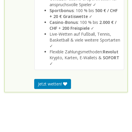
anspruchsvolle Spieler ✓
Sportbonus
: 100 % bis
500
€ / CHF
+
20 € Gratiswette
✓
Casino-Bonus
: 100 % bis
2.000
€ /
CHF
+
200 Freispiele
✓
Live-Wetten auf Fußball, Tennis,
Basketball & viele weitere Sportarten
✓
Flexible Zahlungsmethoden:
Revolut
Krypto, Karten, E-Wallets &
SOFORT
✓
Jetzt wetten!