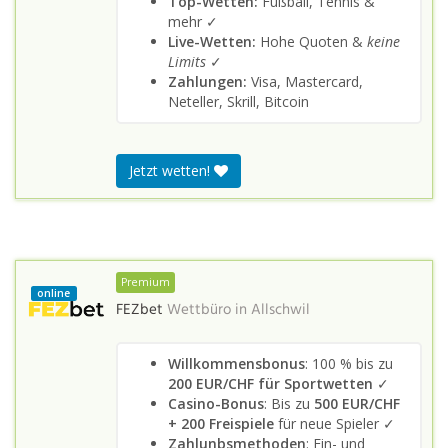
Top-Wetten:
Fußball, Tennis &
mehr ✓
Live-Wetten:
Hohe Quoten &
keine
Limits
✓
Zahlungen:
Visa, Mastercard,
Neteller, Skrill, Bitcoin
Jetzt wetten!
Premium
online
FEZbet
Wettbüro in
Allschwil
Willkommensbonus
: 100 % bis zu
200 EUR/CHF für Sportwetten
✓
Casino-Bonus
: Bis zu
500 EUR/CHF
+ 200 Freispiele
für neue Spieler ✓
Zahlunbsmethoden
: Ein- und