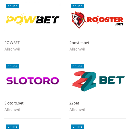
online
online
POWBET
Rooster.bet
Allschwil
Allschwil
online
online
Slotoro.bet
22bet
Allschwil
Allschwil
online
online