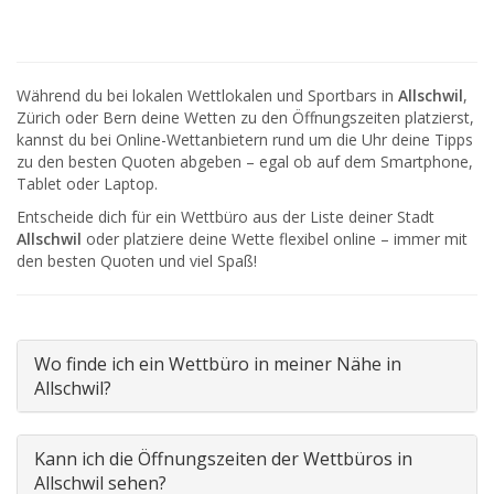
Während du bei lokalen Wettlokalen und Sportbars in
Allschwil
,
Zürich oder Bern deine Wetten zu den Öffnungszeiten platzierst,
kannst du bei Online-Wettanbietern rund um die Uhr deine Tipps
zu den besten Quoten abgeben – egal ob auf dem Smartphone,
Tablet oder Laptop.
Entscheide dich für ein Wettbüro aus der Liste deiner Stadt
Allschwil
oder platziere deine Wette flexibel online – immer mit
den besten Quoten und viel Spaß!
Wo finde ich ein Wettbüro in meiner Nähe in
Allschwil?
Kann ich die Öffnungszeiten der Wettbüros in
Allschwil sehen?