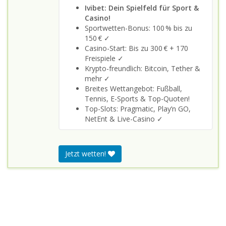
Ivibet: Dein Spielfeld für Sport &
Casino!
Sportwetten-Bonus: 100 % bis zu
150 € ✓
Casino-Start: Bis zu 300 € + 170
Freispiele ✓
Krypto-freundlich: Bitcoin, Tether &
mehr ✓
Breites Wettangebot: Fußball,
Tennis, E-Sports & Top-Quoten!
Top-Slots: Pragmatic, Play’n GO,
NetEnt & Live-Casino ✓
Jetzt wetten!