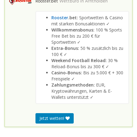
Rooster.bet
Wettbüro in
Ärntholden
Rooster
.bet:
Sportwetten & Casino
mit starken Bonusaktionen ✓
Willkommensbonus:
100 % Sports
Free Bet bis zu 200 € für
Sportwetten ✓
Extra-Bonus:
50 % zusätzlich bis zu
100 € ✓
Weekend Football Reload:
30 %
Reload-Bonus bis zu 300 € ✓
Casino-Bonus:
Bis zu 5.000 € + 300
Freispiele ✓
Zahlungsmethoden:
EUR,
Kryptowährungen, Karten & E-
Wallets unterstützt ✓
Jetzt wetten!