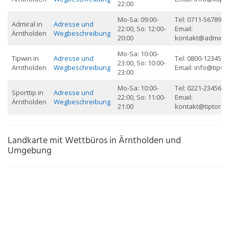
22:00
Mo-Sa: 09:00-
Tel: 0711-5678901
Admiral in
Adresse und
22:00, So: 12:00-
Email:
Ärntholden
Wegbeschreibung
20:00
kontakt@admiral
Mo-Sa: 10:00-
Tipwin in
Adresse und
Tel: 0800-1234567
23:00, So: 10:00-
Ärntholden
Wegbeschreibung
Email: info@tipwi
23:00
Mo-Sa: 10:00-
Tel: 0221-2345678
Sporttip in
Adresse und
22:00, So: 11:00-
Email:
Ärntholden
Wegbeschreibung
21:00
kontakt@tiptorro
Landkarte mit Wettbüros in Ärntholden und
Umgebung