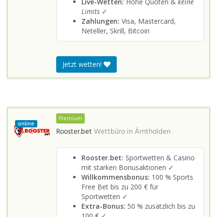
Live-Wetten:
Hohe Quoten &
keine
Limits
✓
Zahlungen:
Visa, Mastercard,
Neteller, Skrill, Bitcoin
Jetzt wetten!
Premium
online
Rooster.bet
Wettbüro in
Ärntholden
Rooster.bet:
Sportwetten & Casino
mit starken Bonusaktionen ✓
Willkommensbonus:
100 % Sports
Free Bet bis zu 200 € für
Sportwetten ✓
Extra-Bonus:
50 % zusätzlich bis zu
100 € ✓