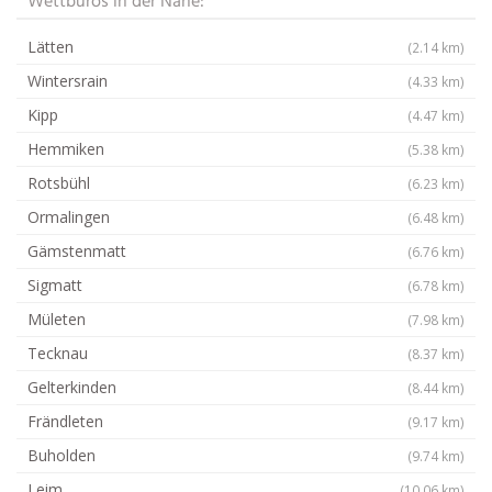
Wettbüros in der Nähe:
Lätten
(2.14 km)
Wintersrain
(4.33 km)
Kipp
(4.47 km)
Hemmiken
(5.38 km)
Rotsbühl
(6.23 km)
Ormalingen
(6.48 km)
Gämstenmatt
(6.76 km)
Sigmatt
(6.78 km)
Mületen
(7.98 km)
Tecknau
(8.37 km)
Gelterkinden
(8.44 km)
Frändleten
(9.17 km)
Buholden
(9.74 km)
Leim
(10.06 km)