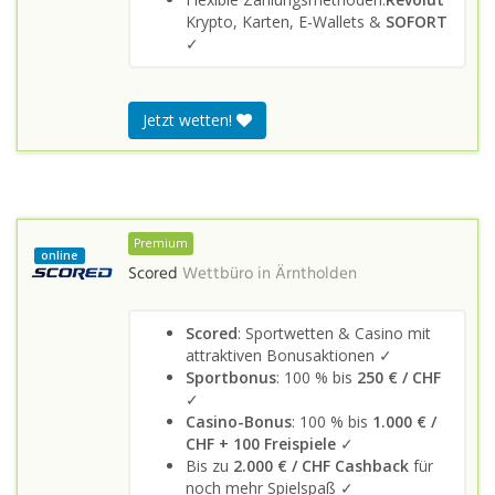
Krypto, Karten, E-Wallets &
SOFORT
✓
Jetzt wetten!
Premium
online
Scored
Wettbüro in
Ärntholden
Scored
: Sportwetten & Casino mit
attraktiven Bonusaktionen ✓
Sportbonus
: 100 % bis
250 € / CHF
✓
Casino-Bonus
: 100 % bis
1.000 € /
CHF + 100 Freispiele
✓
Bis zu
2.000 € / CHF Cashback
für
noch mehr Spielspaß ✓