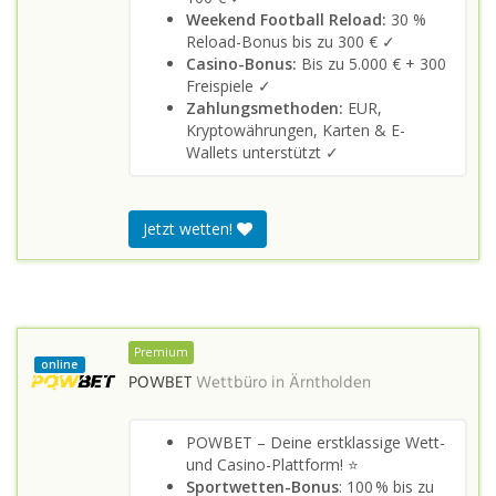
Weekend Football Reload:
30 %
Reload-Bonus bis zu 300 € ✓
Casino-Bonus:
Bis zu 5.000 € + 300
Freispiele ✓
Zahlungsmethoden:
EUR,
Kryptowährungen, Karten & E-
Wallets unterstützt ✓
Jetzt wetten!
Premium
online
POWBET
Wettbüro in
Ärntholden
POWBET – Deine erstklassige Wett-
und Casino-Plattform! ⭐
Sportwetten-Bonus
: 100 % bis zu