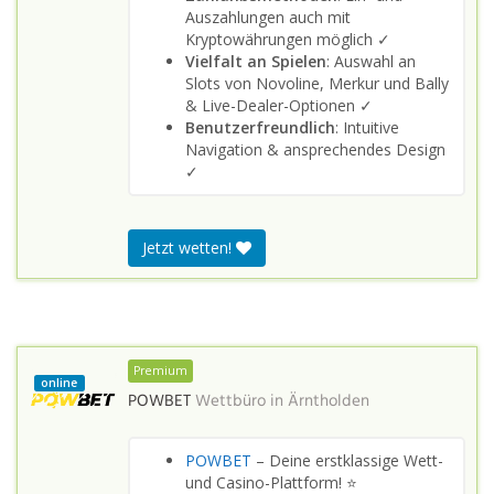
Auszahlungen auch mit
Kryptowährungen möglich ✓
Vielfalt an Spielen
: Auswahl an
Slots von Novoline, Merkur und Bally
& Live-Dealer-Optionen ✓
Benutzerfreundlich
: Intuitive
Navigation & ansprechendes Design
✓
Jetzt wetten!
Premium
online
POWBET
Wettbüro in
Ärntholden
POWBET
– Deine erstklassige Wett-
und Casino-Plattform! ⭐