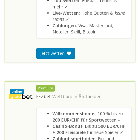
Top-Wetten:
Fußball, Tennis &
mehr ✓
Live-Wetten:
Hohe Quoten &
keine
Limits
✓
Zahlungen:
Visa, Mastercard,
Neteller, Skrill, Bitcoin
Jetzt wetten!
Premium
online
FEZbet
Wettbüro in
Ärntholden
Willkommensbonus
: 100 % bis zu
200 EUR/CHF für Sportwetten
✓
Casino-Bonus
: Bis zu
500 EUR/CHF
+ 200 Freispiele
für neue Spieler ✓
Zahlunbsmethoden
: Ein- und