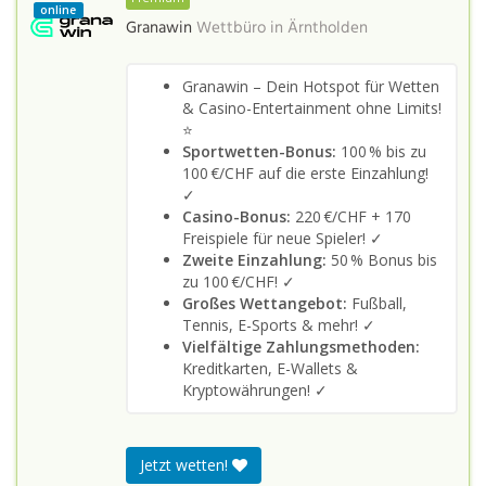
online
Granawin
Wettbüro in
Ärntholden
Granawin – Dein Hotspot für Wetten
& Casino-Entertainment ohne Limits!
⭐
Sportwetten-Bonus:
100 % bis zu
100 €/CHF auf die erste Einzahlung!
✓
Casino-Bonus:
220 €/CHF + 170
Freispiele für neue Spieler! ✓
Zweite Einzahlung:
50 % Bonus bis
zu 100 €/CHF! ✓
Großes Wettangebot:
Fußball,
Tennis, E-Sports & mehr! ✓
Vielfältige Zahlungsmethoden:
Kreditkarten, E-Wallets &
Kryptowährungen! ✓
Jetzt wetten!