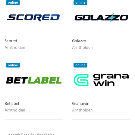
online
online
Scored
Golazzo
Ärntholden
Ärntholden
online
online
Betlabel
Granawin
Ärntholden
Ärntholden