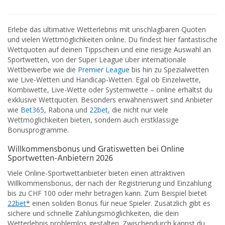
Erlebe das ultimative Wetterlebnis mit unschlagbaren Quoten
und vielen Wettmöglichkeiten online. Du findest hier fantastische
Wettquoten auf deinen Tippschein und eine riesige Auswahl an
Sportwetten, von der Super League über internationale
Wettbewerbe wie die
Premier League
bis hin zu Spezialwetten
wie Live-Wetten und Handicap-Wetten. Egal ob Einzelwette,
Kombiwette, Live-Wette oder Systemwette – online erhältst du
exklusive Wettquoten. Besonders erwähnenswert sind Anbieter
wie
Bet365
, Rabona und
22bet
, die nicht nur viele
Wettmöglichkeiten bieten, sondern auch erstklassige
Bonusprogramme.
Willkommensbonus und Gratiswetten bei Online
Sportwetten-Anbietern 2026
Viele Online-Sportwettanbieter bieten einen attraktiven
Willkommensbonus, der nach der Registrierung und Einzahlung
bis zu CHF 100 oder mehr betragen kann. Zum Beispiel bietet
22bet
*
einen soliden Bonus für neue Spieler. Zusätzlich gibt es
sichere und schnelle Zahlungsmöglichkeiten, die dein
Wetterlebnis problemlos gestalten. Zwischendurch kannst du