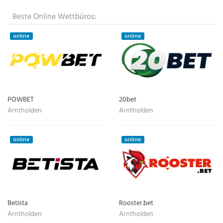
Beste Online Wettbüros:
online
online
POWBET
20bet
Ärntholden
Ärntholden
online
online
Betista
Rooster.bet
Ärntholden
Ärntholden