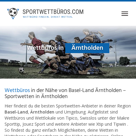
Skip
to
Toggl
main
navig
content
Wettbüros in
Ärntholden
Wettbüros
in der Nähe von Basel-Land Ärntholden –
Sportwetten in Ärntholden
Hier findest du die besten Sportwetten-Anbieter in deiner Region
Basel-Land
,
Ärntholden
und Umgebung. Aufgelistet sind
Wettbüros und Wettlokale von Tipico, Swisslos unter der Makre
Sporttip, Jouez Sport und weitere Anbieter wie Xtip und Tipwin .
So findest du ganz einfach Möglichkeiten, deine Wetten in