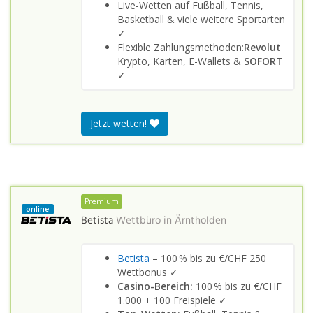
Live-Wetten auf Fußball, Tennis,
Basketball & viele weitere Sportarten
✓
Flexible Zahlungsmethoden:
Revolut
Krypto, Karten, E-Wallets &
SOFORT
✓
Jetzt wetten!
Premium
online
Betista
Wettbüro in
Ärntholden
Betista
– 100 % bis zu €/CHF 250
Wettbonus ✓
Casino-Bereich:
100 % bis zu €/CHF
1.000 + 100 Freispiele ✓