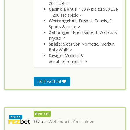
200 EUR ✓
Casino-Bonus:
100 % bis zu 500 EUR
+ 200 Freispiele ✓
Wettangebot:
Fußball, Tennis, E-
Sports & mehr ✓
Zahlungen:
Kreditkarte, E-Wallets &
Krypto ✓
Spiele:
Slots von Nomotic, Merkur,
Bally Wulff ✓
Design
: Modern &
benutzerfreundlich ✓
Jetzt wetten!
Premium
online
FEZbet
Wettbüro in
Ärntholden