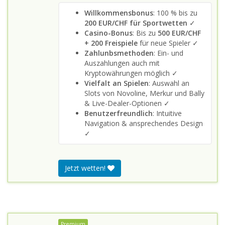
Willkommensbonus
: 100 % bis zu
200 EUR/CHF für Sportwetten
✓
Casino-Bonus
: Bis zu
500 EUR/CHF
+ 200 Freispiele
für neue Spieler ✓
Zahlunbsmethoden
: Ein- und
Auszahlungen auch mit
Kryptowährungen möglich ✓
Vielfalt an Spielen
: Auswahl an
Slots von Novoline, Merkur und Bally
& Live-Dealer-Optionen ✓
Benutzerfreundlich
: Intuitive
Navigation & ansprechendes Design
✓
Jetzt wetten!
Premium