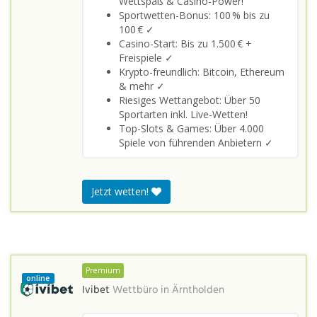
Wettspaß & Casino-Power!
Sportwetten-Bonus: 100 % bis zu
100 € ✓
Casino-Start: Bis zu 1.500 € +
Freispiele ✓
Krypto-freundlich: Bitcoin, Ethereum
& mehr ✓
Riesiges Wettangebot: Über 50
Sportarten inkl. Live-Wetten!
Top-Slots & Games: Über 4.000
Spiele von führenden Anbietern ✓
Jetzt wetten!
Premium
online
Ivibet
Wettbüro in
Ärntholden