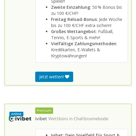
Spieler!
Zweite Einzahlung
: 50 % Bonus bis
zu 100 €/CHF!
Freitag Reload-Bonus
: Jede Woche
bis zu 100 €/CHF extra sichern!
Großes Wettangebot
: Fußball,
Tennis, E-Sports & mehr!
Vielfältige Zahlungsmethoden
:
Kreditkarten, E-Wallets &
Kryptowährungen!
Jetzt wetten!
Premium
online
Ivibet
Wettbüro in
Chaltbrunnebode
Ivibet: Dein Spielfeld für Sport &