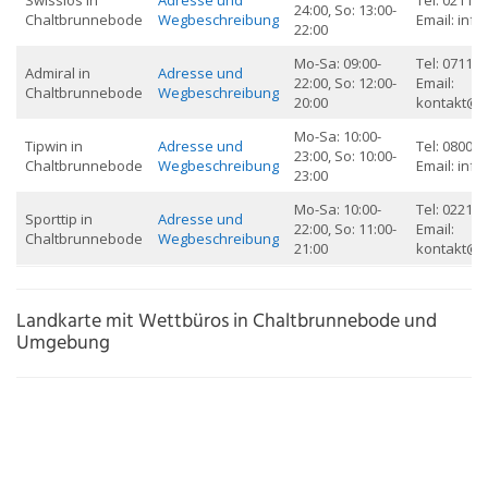
24:00, So: 13:00-
Chaltbrunnebode
Wegbeschreibung
Email: info
22:00
Mo-Sa: 09:00-
Tel: 0711-
Admiral in
Adresse und
22:00, So: 12:00-
Email:
Chaltbrunnebode
Wegbeschreibung
20:00
kontakt@a
Mo-Sa: 10:00-
Tipwin in
Adresse und
Tel: 0800-1
23:00, So: 10:00-
Chaltbrunnebode
Wegbeschreibung
Email: inf
23:00
Mo-Sa: 10:00-
Tel: 0221-2
Sporttip in
Adresse und
22:00, So: 11:00-
Email:
Chaltbrunnebode
Wegbeschreibung
21:00
kontakt@ti
Landkarte mit Wettbüros in Chaltbrunnebode und
Umgebung