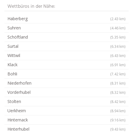
Wettbüros in der Nähe:
Haberberg
(2.43 km)
Suhren
(4.46 km)
Schöftland
(5.35 km)
Surtal
(6.34 km)
Wittwil
(6.43 km)
Klack
(6.91 km)
Bohli
(7.42 km)
Niederhofen
(8.31 km)
Vorderhubel
(8.32 km)
Stolten
(8.42 km)
Uerkheim
(8.94 km)
Hinternack
(9.16 km)
Hinterhubel
(9.43 km)