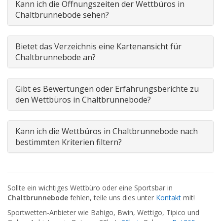
Kann ich die Öffnungszeiten der Wettbüros in
Chaltbrunnebode sehen?
Bietet das Verzeichnis eine Kartenansicht für
Chaltbrunnebode an?
Gibt es Bewertungen oder Erfahrungsberichte zu
den Wettbüros in Chaltbrunnebode?
Kann ich die Wettbüros in Chaltbrunnebode nach
bestimmten Kriterien filtern?
Sollte ein wichtiges Wettbüro oder eine Sportsbar in
Chaltbrunnebode
fehlen, teile uns dies unter
Kontakt
mit!
Sportwetten-Anbieter wie Bahigo, Bwin, Wettigo, Tipico und