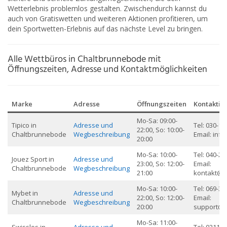
Wetterlebnis problemlos gestalten. Zwischendurch kannst du
auch von Gratiswetten und weiteren Aktionen profitieren, um
dein Sportwetten-Erlebnis auf das nächste Level zu bringen.
Alle Wettbüros in Chaltbrunnebode mit
Öffnungszeiten, Adresse und Kontaktmöglichkeiten
Marke
Adresse
Öffnungszeiten
Kontaktin
Mo-Sa: 09:00-
Tipico in
Adresse und
Tel: 030-12
22:00, So: 10:00-
Chaltbrunnebode
Wegbeschreibung
Email: info
20:00
Mo-Sa: 10:00-
Tel: 040-23
Jouez Sport in
Adresse und
23:00, So: 12:00-
Email:
Chaltbrunnebode
Wegbeschreibung
21:00
kontakt@J
Mo-Sa: 10:00-
Tel: 069-34
Mybet in
Adresse und
22:00, So: 12:00-
Email:
Chaltbrunnebode
Wegbeschreibung
20:00
support@m
Mo-Sa: 11:00-
Swisslos in
Adresse und
Tel: 0211-