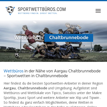
Skip
to
Toggl
main
navig
content
Wettbüros in
Chaltbrunnebode
Wettbüros
in der Nähe von Aargau Chaltbrunnebode
– Sportwetten in Chaltbrunnebode
Hier findest du die besten Sportwetten-Anbieter in deiner Region
Aargau
,
Chaltbrunnebode
und Umgebung. Aufgelistet sind
Wettbüros und Wettlokale von Tipico, Swisslos unter der Makre
Sporttip, Jouez Sport und weitere Anbieter wie Xtip und Tipwin .
So findest du ganz einfach Möglichkeiten, deine Wetten in