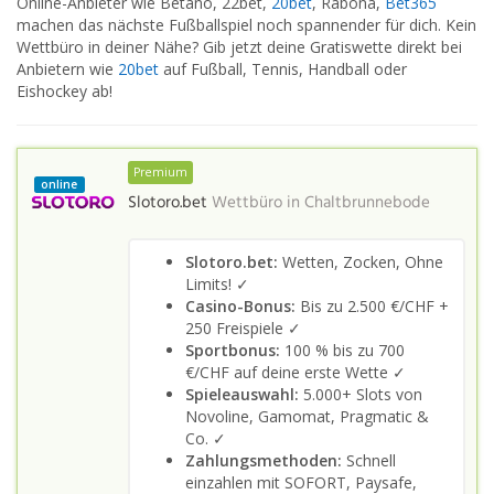
Online-Anbieter wie Betano, 22bet,
20bet
, Rabona,
Bet365
machen das nächste Fußballspiel noch spannender für dich. Kein
Wettbüro in deiner Nähe? Gib jetzt deine Gratiswette direkt bei
Anbietern wie
20bet
auf Fußball, Tennis, Handball oder
Eishockey ab!
Premium
online
Slotoro.bet
Wettbüro in
Chaltbrunnebode
Slotoro.bet:
Wetten, Zocken, Ohne
Limits! ✓
Casino-Bonus:
Bis zu 2.500 €/CHF +
250 Freispiele ✓
Sportbonus:
100 % bis zu 700
€/CHF auf deine erste Wette ✓
Spieleauswahl:
5.000+ Slots von
Novoline, Gamomat, Pragmatic &
Co. ✓
Zahlungsmethoden:
Schnell
einzahlen mit SOFORT, Paysafe,