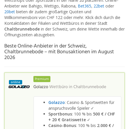
Wettshops oder Sportsbars in der Nähe zu platzieren. Online-
Anbieter wie Bahigo, Wettigo, Rabona,
Bet365
,
22bet
oder
20bet
bieten dir zudem großartige Quoten und
Willkommensboni von CHF 122 oder mehr. Klick dich durch die
Kontaktdaten der Filialen und Wettbüros in deiner Stadt
Chaltbrunnebode
in der Schweiz, um deine Wette innerhalb der
Öffnungszeiten abzugeben.
Beste Online-Anbieter in der Schweiz,
Chaltbrunnebode – mit Bonusaktionen im August
2026
Premium
online
Golazzo
Wettbüro in
Chaltbrunnebode
Golazzo
: Casino & Sportwetten für
anspruchsvolle Spieler ✓
Sportbonus
: 100 % bis
500
€ / CHF
+
20 € Gratiswette
✓
Casino-Bonus
: 100 % bis
2.000
€ /