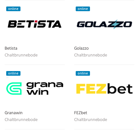
online
online
Betista
Golazzo
Chaltbrunnebode
Chaltbrunnebode
online
online
Granawin
FEZbet
Chaltbrunnebode
Chaltbrunnebode