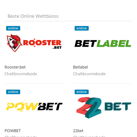
Beste Online Wettbüros:
online
online
Rooster.bet
Betlabel
Chaltbrunnebode
Chaltbrunnebode
online
online
POWBET
22bet