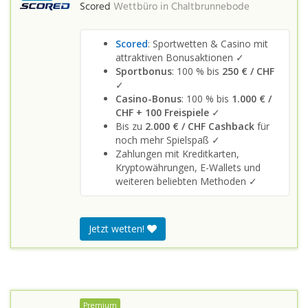
Scored
Wettbüro in
Chaltbrunnebode
Scored
: Sportwetten & Casino mit
attraktiven Bonusaktionen ✓
Sportbonus
: 100 % bis
250 € / CHF
✓
Casino-Bonus
: 100 % bis
1.000 € /
CHF + 100 Freispiele
✓
Bis zu
2.000 € / CHF Cashback
für
noch mehr Spielspaß ✓
Zahlungen mit Kreditkarten,
Kryptowährungen, E-Wallets und
weiteren beliebten Methoden ✓
Jetzt wetten!
Premium