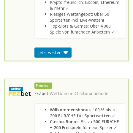
Krypto-freundlich: Bitcoin, Ethereum
& mehr ✓
Riesiges Wettangebot: Über 50
Sportarten inkl. Live-Wetten!
Top-Slots & Games: Über 4.000
Spiele von führenden Anbietern ✓
Jetzt wetten!
Premium
online
FEZbet
Wettbüro in
Chaltbrunnebode
Willkommensbonus
: 100 % bis zu
200 EUR/CHF für Sportwetten
✓
Casino-Bonus
: Bis zu
500 EUR/CHF
+ 200 Freispiele
für neue Spieler ✓