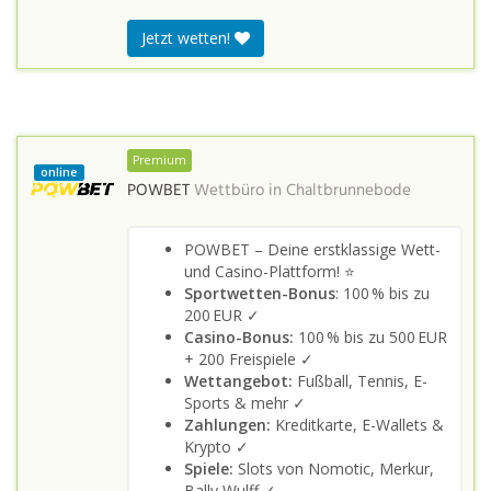
Jetzt wetten!
Premium
online
POWBET
Wettbüro in
Chaltbrunnebode
POWBET – Deine erstklassige Wett-
und Casino-Plattform! ⭐
Sportwetten-Bonus
: 100 % bis zu
200 EUR ✓
Casino-Bonus:
100 % bis zu 500 EUR
+ 200 Freispiele ✓
Wettangebot:
Fußball, Tennis, E-
Sports & mehr ✓
Zahlungen:
Kreditkarte, E-Wallets &
Krypto ✓
Spiele:
Slots von Nomotic, Merkur,
Bally Wulff ✓