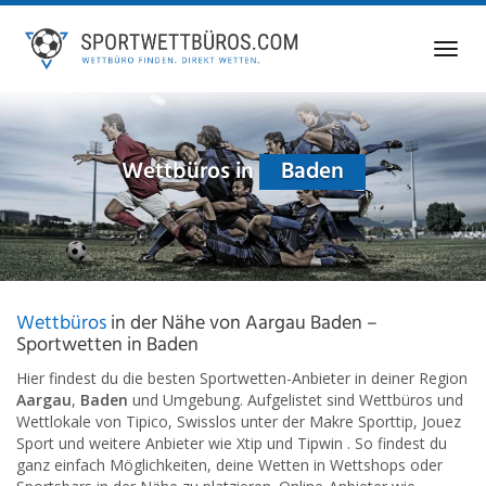
Skip
to
Toggl
main
navig
content
Wettbüros in
Baden
Wettbüros
in der Nähe von Aargau Baden –
Sportwetten in Baden
Hier findest du die besten Sportwetten-Anbieter in deiner Region
Aargau
,
Baden
und Umgebung. Aufgelistet sind Wettbüros und
Wettlokale von Tipico, Swisslos unter der Makre Sporttip, Jouez
Sport und weitere Anbieter wie Xtip und Tipwin . So findest du
ganz einfach Möglichkeiten, deine Wetten in Wettshops oder