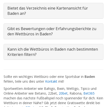
Bietet das Verzeichnis eine Kartenansicht für
Baden an?
Gibt es Bewertungen oder Erfahrungsberichte zu
den Wettbüros in Baden?
Kann ich die Wettbüros in Baden nach bestimmten
Kriterien filtern?
Sollte ein wichtiges Wettbüro oder eine Sportsbar in
Baden
fehlen, teile uns dies unter
Kontakt
mit!
Sportwetten-Anbieter wie Bahigo, Bwin, Wettigo, Tipico und
Online-Anbieter wie Betano, 22bet,
20bet
, Rabona,
Bet365
machen das nächste Fußballspiel noch spannender für dich. Kein
Wettbüro in deiner Nähe? Gib jetzt deine Gratiswette direkt bei