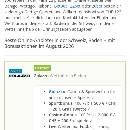
Sportsbars in der Nähe zu platzieren. Online-Anbieter wie
Bahigo, Wettigo, Rabona,
Bet365
,
22bet
oder
20bet
bieten dir
zudem großartige Quoten und Willkommensboni von CHF 122
oder mehr. Klick dich durch die Kontaktdaten der Filialen und
Wettbüros in deiner Stadt
Baden
in der Schweiz, um deine
Wette innerhalb der Öffnungszeiten abzugeben.
Beste Online-Anbieter in der Schweiz, Baden – mit
Bonusaktionen im August 2026
Premium
online
Golazzo
Wettbüro in
Baden
Golazzo
: Casino & Sportwetten für
anspruchsvolle Spieler ✓
Sportbonus
: 100 % bis
500
€ / CHF
+
20 € Gratiswette
✓
Casino-Bonus
: 100 % bis
2.000
€ /
CHF
+
200 Freispiele
✓
Live-Wetten auf Fußball, Tennis,