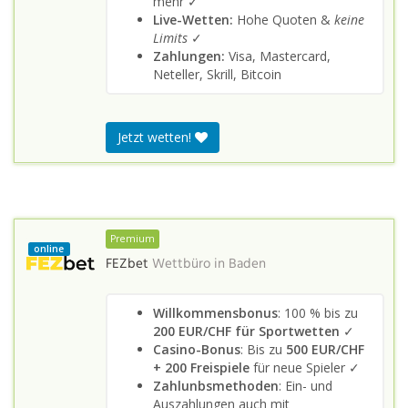
mehr ✓
Live-Wetten:
Hohe Quoten &
keine
Limits
✓
Zahlungen:
Visa, Mastercard,
Neteller, Skrill, Bitcoin
Jetzt wetten!
Premium
online
FEZbet
Wettbüro in
Baden
Willkommensbonus
: 100 % bis zu
200 EUR/CHF für Sportwetten
✓
Casino-Bonus
: Bis zu
500 EUR/CHF
+ 200 Freispiele
für neue Spieler ✓
Zahlunbsmethoden
: Ein- und
Auszahlungen auch mit