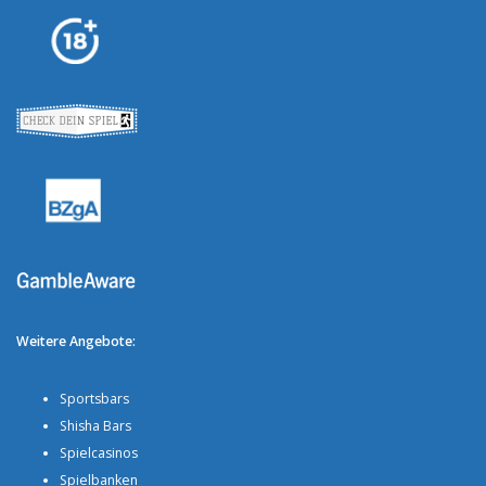
Weitere Angebote:
Sportsbars
Shisha Bars
Spielcasinos
Spielbanken