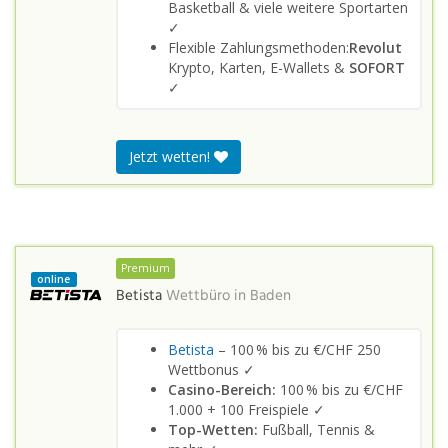
Basketball & viele weitere Sportarten
✓
Flexible Zahlungsmethoden:
Revolut
Krypto, Karten, E-Wallets &
SOFORT
✓
Jetzt wetten!
Premium
online
Betista
Wettbüro in
Baden
Betista
– 100 % bis zu €/CHF 250
Wettbonus ✓
Casino-Bereich:
100 % bis zu €/CHF
1.000 + 100 Freispiele ✓
Top-Wetten:
Fußball, Tennis &