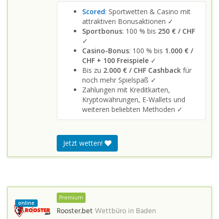
Scored
: Sportwetten & Casino mit
attraktiven Bonusaktionen ✓
Sportbonus
: 100 % bis
250 € / CHF
✓
Casino-Bonus
: 100 % bis
1.000 € /
CHF + 100 Freispiele
✓
Bis zu
2.000 € / CHF Cashback
für
noch mehr Spielspaß ✓
Zahlungen mit Kreditkarten,
Kryptowährungen, E-Wallets und
weiteren beliebten Methoden ✓
Jetzt wetten!
Premium
online
Rooster.bet
Wettbüro in
Baden