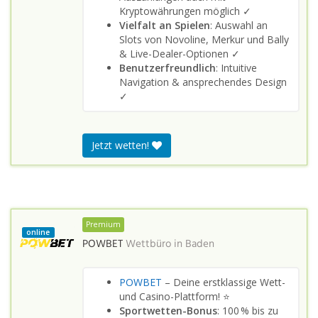
Kryptowährungen möglich ✓
Vielfalt an Spielen
: Auswahl an
Slots von Novoline, Merkur und Bally
& Live-Dealer-Optionen ✓
Benutzerfreundlich
: Intuitive
Navigation & ansprechendes Design
✓
Jetzt wetten!
Premium
online
POWBET
Wettbüro in
Baden
POWBET
– Deine erstklassige Wett-
und Casino-Plattform! ⭐
Sportwetten-Bonus
: 100 % bis zu