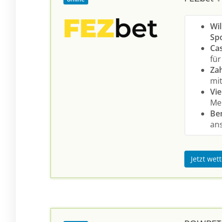
Wi
Sp
Ca
für
Za
mi
Vie
Mer
Be
an
Jetzt wet