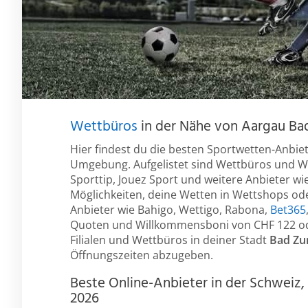
Wettbüros
in der Nähe von Aargau Ba
Hier findest du die besten Sportwetten-Anbie
Umgebung. Aufgelistet sind Wettbüros und Wet
Sporttip, Jouez Sport und weitere Anbieter wie
Möglichkeiten, deine Wetten in Wettshops ode
Anbieter wie Bahigo, Wettigo, Rabona,
Bet365
Quoten und Willkommensboni von CHF 122 ode
Filialen und Wettbüros in deiner Stadt
Bad Zu
Öffnungszeiten abzugeben.
Beste Online-Anbieter in der Schweiz
2026